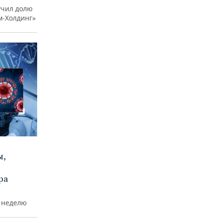
учил долю
м-Холдинг»
ы,
ра
а неделю