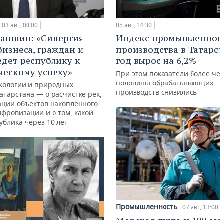
03 авг, 00:00
05 авг, 14:30
ганшин: «Синергия
Индекс промышленно
бизнеса, граждан и
производства в Татарс
едет республику к
год вырос на 6,2%
ческому успеху»
При этом показатели более ч
половины обрабатывающих
кологии и природных
производств снизились
атарстана — о расчистке рек,
ации объектов накопленного
ифровизации и о том, какой
ублика через 10 лет
Промышленность
07 авг, 13:00