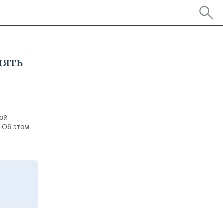
мять
кой
 Об этом
й
: