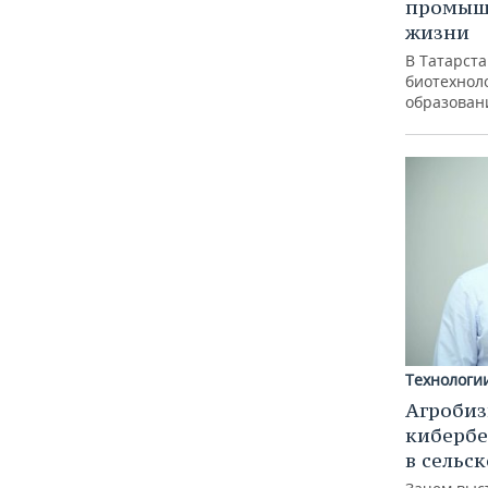
промышл
жизни
В Татарст
биотехноло
образован
Технологи
Агробиз
кибербе
в сельс