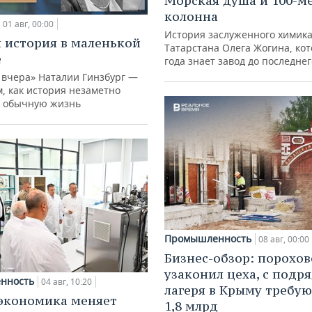
Морская душа и 100-м
колонна
01 авг, 00:00
История заслуженного химик
 история в маленькой
Татарстана Олега Жогина, ко
е
года знает завод до последне
 вчера» Наталии Гинзбург —
м, как история незаметно
 обычную жизнь
Промышленность
08 авг, 00:00
Бизнес-обзор: порохо
узаконил цеха, с подр
нность
04 авг, 10:20
лагеря в Крыму требу
экономика меняет
1,8 млрд