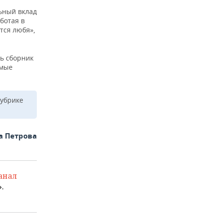
ьный вклад
ботая в
тся любя»,
ь сборник
имые
рубрике
а Петрова
анал
.