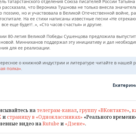
ель татарстанского отделения Союза писателей России Татьяна
 рассказала, что Вероника Тушнова не только внесла значител
ю поэзию, но и участвовала в Великой Отечественной войне, ра
госпитале. На ее стихи написаны известные песни «Не отрекаю
 все еще будет!..», «Сто часов счастья» и другие.
рии 80-летия Великой Победы Сушенцова предложила выпустит
шновой. Минниханов поддержал эту инициативу и дал необход
ния для ее реализации.
тересное о книжной индустрии и литературе читайте в нашей 
ая полка»
.
Екатерин
исывайтесь на
телеграм-канал
,
группу «ВКонтакте»
,
к
X
и
страницу в «Одноклассниках»
«Реального времени»
невные видео на
Rutube
и
«Дзене»
.