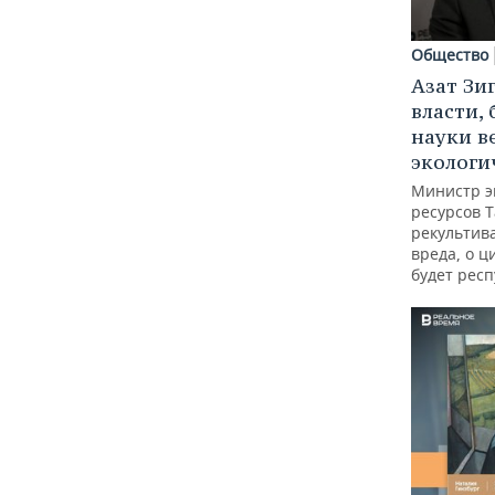
Общество
Азат Зи
власти, 
науки в
экологи
Министр э
ресурсов Т
рекультив
вреда, о ц
будет респ