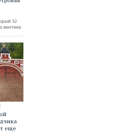
етровая
а
торый 32
го винтика
вой
ядчика
ют еще