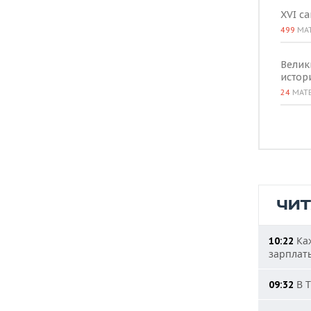
XVI с
499
МА
Велик
истор
24
МАТ
ЧИ
Каж
10:22
зарплат
В Т
09:32