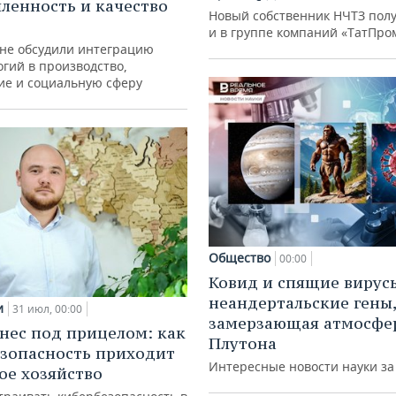
енность и качество
Новый собственник НЧТЗ пол
и в группе компаний «ТатПро
ане обсудили интеграцию
гий в производство,
ие и социальную сферу
Общество
00:00
Ковид и спящие вирус
неандертальские гены,
и
31 июл, 00:00
замерзающая атмосфе
нес под прицелом: как
Плутона
зопасность приходит
Интересные новости науки з
кое хозяйство