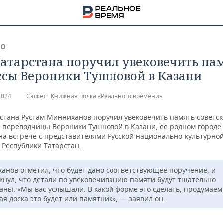
ВО
Татарстана поручил увековечить па
ссы Вероники Тушновой в Казани
2024
Сюжет:
Книжная полка «Реального времени»
рстана Рустам Минниханов поручил увековечить память советс
и переводчицы Вероники Тушновой в Казани, ее родном городе.
 на встрече с представителями Русской национально-культурно
 Республики Татарстан.
анов отметил, что будет дано соответствующее поручение, и
кнул, что детали по увековечиванию памяти будут тщательно
аны. «Мы вас услышали. В какой форме это сделать, продумаем
НА
я доска это будет или памятник», — заявил он.