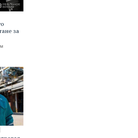
го
тане за
ем