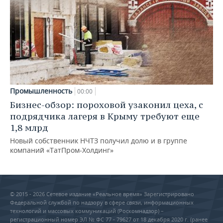
Промышленность
00:00
Бизнес-обзор: пороховой узаконил цеха, с
подрядчика лагеря в Крыму требуют еще
1,8 млрд
Новый собственник НЧТЗ получил долю и в группе
компаний «ТатПром-Холдинг»
© 2015 - 2026 Сетевое издание «Реальное время» Зарегистрировано
Федеральной службой по надзору в сфере связи, информационных
технологий и массовых коммуникаций (Роскомнадзор) –
регистрационный номер ЭЛ № ФС 77 - 79627 от 18 декабря 2020 г. (ранее