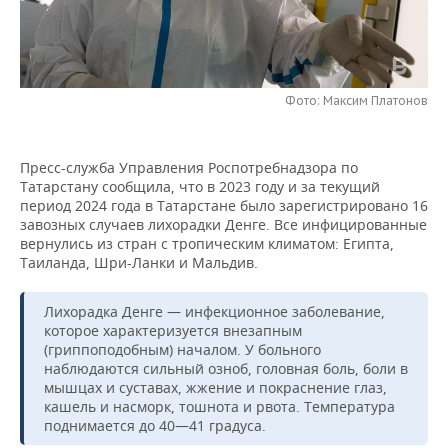
НЕФТЕХИМИЯ
РОЗНИЧНАЯ ТОРГОВЛЯ
НОВОСТИ ТЕХНОЛОГИЙ
МЕРОПРИЯТИЯ
НЕФТЬ
ТРАНСПОРТ
IT
НОВОСТИ МЕРОПРИЯТИЙ
СПОРТ
ОПК
Фото: Максим Платонов
УСЛУГИ
МЕДИА
ВЫЕЗДНАЯ РЕДАКЦИЯ
НОВОСТИ СПОРТА
ОБЩЕСТВО
ЭНЕРГЕТИКА
Пресс-служба Управления Роспотребнадзора по
ТЕЛЕКОММУНИКАЦИИ
БИЗНЕС-БРАНЧИ
ФУТБОЛ
НОВОСТИ ОБЩЕСТВА
ФОТОГАЛЕРЕЯ
Татарстану сообщила, что в 2023 году и за текущий
период 2024 года в Татарстане было зарегистрировано 16
ONLINE-КОНФЕРЕНЦИИ
ХОККЕЙ
ВЛАСТЬ
СЮЖЕТЫ
завозных случаев лихорадки Денге. Все инфицированные
вернулись из стран с тропическим климатом: Египта,
Таиланда, Шри-Ланки и Мальдив.
ОТКРЫТАЯ ЛЕКЦИЯ
БАСКЕТБОЛ
ИНФРАСТРУКТУРА
СПРАВОЧНИК
Лихорадка Денге — инфекционное заболевание,
ВОЛЕЙБОЛ
ИСТОРИЯ
СПИСОК ПЕРСОН
ПОЛНАЯ ВЕРСИЯ
которое характеризуется внезапным
(гриппоподобным) началом. У больного
КИБЕРСПОРТ
КУЛЬТУРА
СПИСОК КОМПАНИЙ
наблюдаются сильный озноб, головная боль, боли в
мышцах и суставах, жжение и покраснение глаз,
ФИГУРНОЕ КАТАНИЕ
МЕДИЦИНА
кашель и насморк, тошнота и рвота. Температура
поднимается до 40—41 градуса.