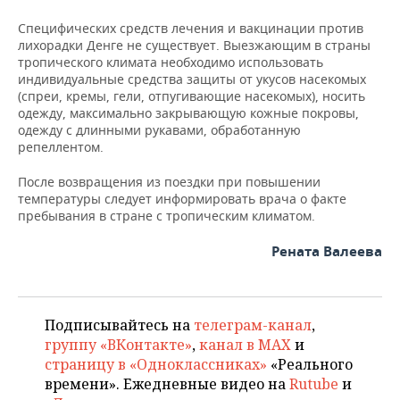
ВОДНЫЕ ВИДЫ СПОРТА
ОБРАЗОВАНИЕ
Специфических средств лечения и вакцинации против
ХОККЕЙ С МЯЧОМ
ПРОИСШЕСТВИЯ
лихорадки Денге не существует. Выезжающим в страны
тропического климата необходимо использовать
индивидуальные средства защиты от укусов насекомых
(спреи, кремы, гели, отпугивающие насекомых), носить
одежду, максимально закрывающую кожные покровы,
одежду с длинными рукавами, обработанную
репеллентом.
После возвращения из поездки при повышении
температуры следует информировать врача о факте
пребывания в стране с тропическим климатом.
Рената Валеева
Подписывайтесь на
телеграм-канал
,
группу «ВКонтакте»
,
канал в MAX
и
страницу в «Одноклассниках»
«Реального
времени». Ежедневные видео на
Rutube
и