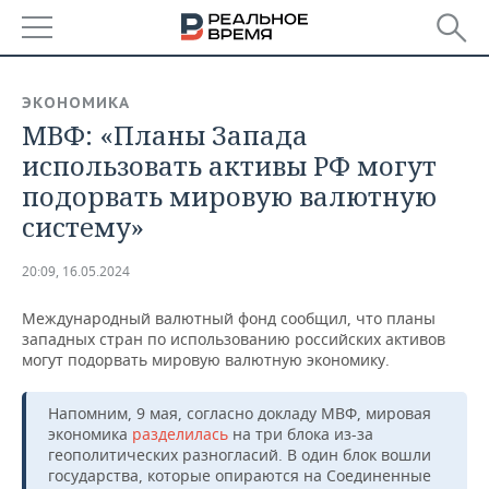
РЕГИОНЫ
ЭКОНОМИКА
МВФ: «Планы Запада
БАШКОРТОСТАН
НОВОСТИ
использовать активы РФ могут
ТАТАРСТАН
АНАЛИТИКА
подорвать мировую валютную
систему»
УДМУРТИЯ
НОВОСТИ АНАЛИТИКИ
ЭКОНОМИКА
20:09, 16.05.2024
ДЕКЛАРАЦИИ О ДОХОДАХ
НОВОСТИ ЭКОНОМИКИ
ПРОМЫШЛЕННОСТЬ
Международный валютный фонд сообщил, что планы
КОРОЛИ ГОСЗАКАЗА ПФО
ФИНАНСЫ
НОВОСТИ
НЕДВИЖИМОСТЬ
западных стран по использованию российских активов
ПРОМЫШЛЕННОСТИ
могут подорвать мировую валютную экономику.
ВУЗЫ ТАТАРСТАНА
БАНКИ
НОВОСТИ НЕДВИЖИМОСТИ
АВТО
АГРОПРОМ
Напомним, 9 мая, согласно докладу МВФ, мировая
КОМУ ПРИНАДЛЕЖАТ
БЮДЖЕТ
НОВОСТИ АВТО
БИЗНЕС
экономика
разделилась
на три блока из-за
ТОРГОВЫЕ ЦЕНТРЫ
МАШИНОСТРОЕНИЕ
геополитических разногласий. В один блок вошли
ТАТАРСТАНА
государства, которые опираются на Соединенные
ИНВЕСТИЦИИ
НОВОСТИ БИЗНЕСА
ТЕХНОЛОГИИ