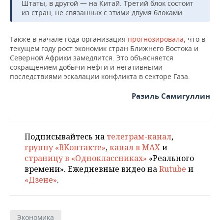
НЕФТЕХИМИЯ
Штаты, в другой — на Китай. Третий блок состоит
из стран, не связанных с этими двумя блоками.
РОЗНИЧНАЯ ТОРГОВЛЯ
НОВОСТИ ТЕХНОЛОГИЙ
МЕРОПРИЯТИЯ
НЕФТЬ
Также в начале года организация
прогнозировала
, что в
ТРАНСПОРТ
IT
НОВОСТИ МЕРОПРИЯТИЙ
СПОРТ
ОПК
текущем году рост экономик стран Ближнего Востока и
Северной Африки замедлится. Это объясняется
УСЛУГИ
МЕДИА
ВЫЕЗДНАЯ РЕДАКЦИЯ
НОВОСТИ СПОРТА
ОБЩЕСТВО
сокращением добычи нефти и негативными
ЭНЕРГЕТИКА
последствиями эскалации конфликта в секторе Газа.
ТЕЛЕКОММУНИКАЦИИ
БИЗНЕС-БРАНЧИ
ФУТБОЛ
НОВОСТИ ОБЩЕСТВА
ФОТОГАЛЕРЕЯ
Разиль Самигуллин
ONLINE-КОНФЕРЕНЦИИ
ХОККЕЙ
ВЛАСТЬ
СЮЖЕТЫ
ОТКРЫТАЯ ЛЕКЦИЯ
БАСКЕТБОЛ
ИНФРАСТРУКТУРА
СПРАВОЧНИК
Подписывайтесь на
телеграм-канал
,
группу «ВКонтакте»
,
канал в MAX
и
ВОЛЕЙБОЛ
ИСТОРИЯ
СПИСОК ПЕРСОН
ПОЛНАЯ ВЕРСИЯ
страницу в «Одноклассниках»
«Реального
времени». Ежедневные видео на
Rutube
и
КИБЕРСПОРТ
КУЛЬТУРА
СПИСОК КОМПАНИЙ
«Дзене»
.
ФИГУРНОЕ КАТАНИЕ
МЕДИЦИНА
Экономика