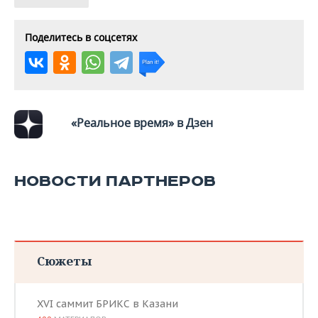
ВОДНЫЕ ВИДЫ СПОРТА
ОБРАЗОВАНИЕ
ХОККЕЙ С МЯЧОМ
ПРОИСШЕСТВИЯ
Поделитесь в соцсетях
«Реальное время» в Дзен
НОВОСТИ ПАРТНЕРОВ
Сюжеты
XVI саммит БРИКС в Казани