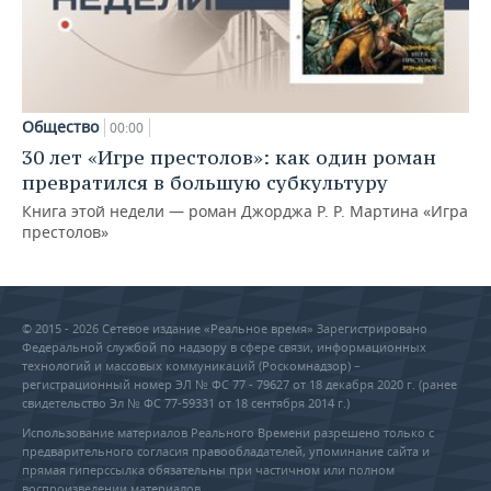
Общество
00:00
30 лет «Игре престолов»: как один роман
превратился в большую субкультуру
Книга этой недели — роман Джорджа Р. Р. Мартина «Игра
престолов»
© 2015 - 2026 Сетевое издание «Реальное время» Зарегистрировано
Федеральной службой по надзору в сфере связи, информационных
технологий и массовых коммуникаций (Роскомнадзор) –
регистрационный номер ЭЛ № ФС 77 - 79627 от 18 декабря 2020 г. (ранее
свидетельство Эл № ФС 77-59331 от 18 сентября 2014 г.)
Использование материалов Реального Времени разрешено только с
предварительного согласия правообладателей, упоминание сайта и
прямая гиперссылка обязательны при частичном или полном
воспроизведении материалов.