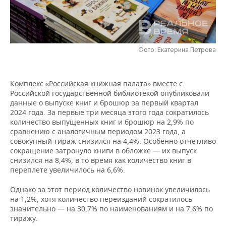
НЕФТЕХИМИЯ
РОЗНИЧНАЯ ТОРГОВЛЯ
НОВОСТИ ТЕХНОЛОГИЙ
МЕРОПРИЯТИЯ
НЕФТЬ
ТРАНСПОРТ
IT
НОВОСТИ МЕРОПРИЯТИЙ
СПОРТ
ОПК
Фото: Екатерина Петрова
УСЛУГИ
МЕДИА
ВЫЕЗДНАЯ РЕДАКЦИЯ
НОВОСТИ СПОРТА
ОБЩЕСТВО
ЭНЕРГЕТИКА
Комплекс «Российская книжная палата» вместе с
ТЕЛЕКОММУНИКАЦИИ
БИЗНЕС-БРАНЧИ
ФУТБОЛ
НОВОСТИ ОБЩЕСТВА
ФОТОГАЛЕРЕЯ
Российской государственной библиотекой опубликовали
данные о выпуске книг и брошюр за первый квартал
ONLINE-КОНФЕРЕНЦИИ
ХОККЕЙ
ВЛАСТЬ
СЮЖЕТЫ
2024 года. За первые три месяца этого года сократилось
количество выпущенных книг и брошюр на 2,9% по
сравнению с аналогичным периодом 2023 года, а
ОТКРЫТАЯ ЛЕКЦИЯ
БАСКЕТБОЛ
ИНФРАСТРУКТУРА
СПРАВОЧНИК
совокупный тираж снизился на 4,4%. Особенно отчетливо
сокращение затронуло книги в обложке — их выпуск
ВОЛЕЙБОЛ
ИСТОРИЯ
СПИСОК ПЕРСОН
ПОЛНАЯ ВЕРСИЯ
снизился на 8,4%, в то время как количество книг в
переплете увеличилось на 6,6%.
КИБЕРСПОРТ
КУЛЬТУРА
СПИСОК КОМПАНИЙ
Однако за этот период количество новинок увеличилось
на 1,2%, хотя количество переизданий сократилось
ФИГУРНОЕ КАТАНИЕ
МЕДИЦИНА
значительно — на 30,7% по наименованиям и на 7,6% по
тиражу.