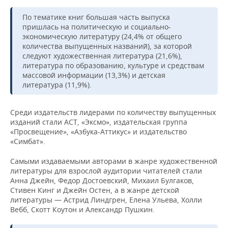
ВОДНЫЕ ВИДЫ СПОРТА
ОБРАЗОВАНИЕ
По тематике книг большая часть выпуска
ХОККЕЙ С МЯЧОМ
ПРОИСШЕСТВИЯ
пришлась на политическую и социально-
экономическую литературу (24,4% от общего
количества выпущенных названий), за которой
следуют художественная литература (21,6%),
литература по образованию, культуре и средствам
массовой информации (13,3%) и детская
литература (11,9%).
Среди издательств лидерами по количеству выпущенных
изданий стали АСТ, «Эксмо», издательская группа
«Просвещение», «Азбука-Аттикус» и издательство
«Симбат».
Самыми издаваемыми авторами в жанре художественной
литературы для взрослой аудитории читателей стали
Анна Джейн, Федор Достоевский, Михаил Булгаков,
Стивен Кинг и Джейн Остен, а в жанре детской
литературы — Астрид Линдгрен, Елена Ульева, Холли
Вебб, Скотт Коутон и Александр Пушкин.