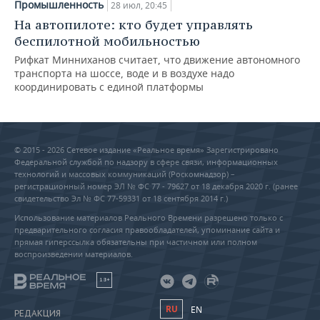
Промышленность
28 июл, 20:45
На автопилоте: кто будет управлять
беспилотной мобильностью
Рифкат Минниханов считает, что движение автономного
транспорта на шоссе, воде и в воздухе надо
координировать с единой платформы
© 2015 - 2026 Сетевое издание «Реальное время» Зарегистрировано
Федеральной службой по надзору в сфере связи, информационных
технологий и массовых коммуникаций (Роскомнадзор) –
регистрационный номер ЭЛ № ФС 77 - 79627 от 18 декабря 2020 г. (ранее
свидетельство Эл № ФС 77-59331 от 18 сентября 2014 г.)
Использование материалов Реального Времени разрешено только с
предварительного согласия правообладателей, упоминание сайта и
прямая гиперссылка обязательны при частичном или полном
воспроизведении материалов.
18+
RU
EN
РЕДАКЦИЯ