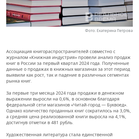
НЕФТЕХИМИЯ
РОЗНИЧНАЯ ТОРГОВЛЯ
НОВОСТИ ТЕХНОЛОГИЙ
МЕРОПРИЯТИЯ
НЕФТЬ
ТРАНСПОРТ
IT
НОВОСТИ МЕРОПРИЯТИЙ
СПОРТ
ОПК
Фото: Екатерина Петрова
УСЛУГИ
МЕДИА
ВЫЕЗДНАЯ РЕДАКЦИЯ
НОВОСТИ СПОРТА
ОБЩЕСТВО
ЭНЕРГЕТИКА
Ассоциация книгораспространителей совместно с
ТЕЛЕКОММУНИКАЦИИ
БИЗНЕС-БРАНЧИ
ФУТБОЛ
НОВОСТИ ОБЩЕСТВА
ФОТОГАЛЕРЕЯ
журналом «Книжная индустрия» провели анализ продаж
книг в России за первый квартал 2024 года. Полученные
ONLINE-КОНФЕРЕНЦИИ
ХОККЕЙ
ВЛАСТЬ
СЮЖЕТЫ
данные о продажах в книжных магазинах за этот период
выявили как рост, так и падение в различных сегментах
рынка книг.
ОТКРЫТАЯ ЛЕКЦИЯ
БАСКЕТБОЛ
ИНФРАСТРУКТУРА
СПРАВОЧНИК
За первые три месяца 2024 года продажи в денежном
ВОЛЕЙБОЛ
ИСТОРИЯ
СПИСОК ПЕРСОН
ПОЛНАЯ ВЕРСИЯ
выражении выросли на 0,6%, в основном благодаря
федеральной сети магазинов «Читай-город — Буквоед».
Однако количество проданных книг сократилось на 3,0%,
КИБЕРСПОРТ
КУЛЬТУРА
СПИСОК КОМПАНИЙ
а средняя цена реализованной книги выросла на 4,1%,
достигнув отметки в 481 рубль.
ФИГУРНОЕ КАТАНИЕ
МЕДИЦИНА
Художественная литература стала единственной