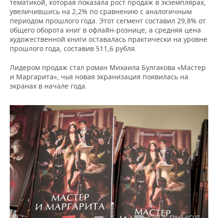
ВОДНЫЕ ВИДЫ СПОРТА
ОБРАЗОВАНИЕ
тематикой, которая показала рост продаж в экземплярах,
увеличившись на 2,2% по сравнению с аналогичным
периодом прошлого года. Этот сегмент составил 29,8% от
ХОККЕЙ С МЯЧОМ
ПРОИСШЕСТВИЯ
общего оборота книг в офлайн-рознице, а средняя цена
художественной книги оставалась практически на уровне
прошлого года, составив 511,6 рубля.
Лидером продаж стал роман Михаила Булгакова «Мастер
и Маргарита», чья новая экранизация появилась на
экранах в начале года.