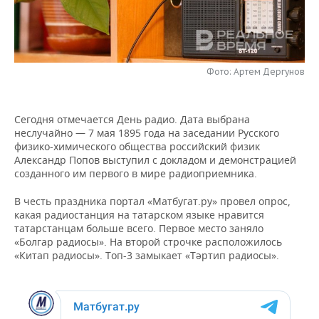
НЕФТЕХИМИЯ
РОЗНИЧНАЯ ТОРГОВЛЯ
НОВОСТИ ТЕХНОЛОГИЙ
МЕРОПРИЯТИЯ
НЕФТЬ
ТРАНСПОРТ
IT
НОВОСТИ МЕРОПРИЯТИЙ
СПОРТ
ОПК
Фото: Артем Дергунов
УСЛУГИ
МЕДИА
ВЫЕЗДНАЯ РЕДАКЦИЯ
НОВОСТИ СПОРТА
ОБЩЕСТВО
ЭНЕРГЕТИКА
Сегодня отмечается День радио. Дата выбрана
ТЕЛЕКОММУНИКАЦИИ
БИЗНЕС-БРАНЧИ
ФУТБОЛ
НОВОСТИ ОБЩЕСТВА
ФОТОГАЛЕРЕЯ
неслучайно — 7 мая 1895 года на заседании Русского
физико-химического общества российский физик
ONLINE-КОНФЕРЕНЦИИ
ХОККЕЙ
ВЛАСТЬ
СЮЖЕТЫ
Александр Попов выступил с докладом и демонстрацией
созданного им первого в мире радиоприемника.
ОТКРЫТАЯ ЛЕКЦИЯ
БАСКЕТБОЛ
ИНФРАСТРУКТУРА
СПРАВОЧНИК
В честь праздника портал «Матбугат.ру» провел опрос,
какая радиостанция на татарском языке нравится
ВОЛЕЙБОЛ
ИСТОРИЯ
СПИСОК ПЕРСОН
ПОЛНАЯ ВЕРСИЯ
татарстанцам больше всего. Первое место заняло
«Болгар радиосы». На второй строчке расположилось
«Китап радиосы». Топ-3 замыкает «Тәртип радиосы».
КИБЕРСПОРТ
КУЛЬТУРА
СПИСОК КОМПАНИЙ
ФИГУРНОЕ КАТАНИЕ
МЕДИЦИНА