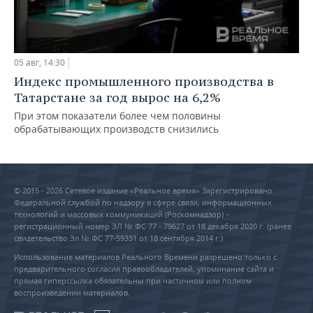
05 авг, 14:30
Индекс промышленного производства в
Татарстане за год вырос на 6,2%
При этом показатели более чем половины
обрабатывающих производств снизились
© 2015 - 2026 Сетевое издание «Реальное время» Зарегистрировано
Федеральной службой по надзору в сфере связи, информационных
технологий и массовых коммуникаций (Роскомнадзор) –
регистрационный номер ЭЛ № ФС 77 - 79627 от 18 декабря 2020 г. (ранее
свидетельство Эл № ФС 77-59331 от 18 сентября 2014 г.)
Использование материалов Реального Времени разрешено только с
предварительного согласия правообладателей, упоминание сайта и
прямая гиперссылка обязательны при частичном или полном
воспроизведении материалов.