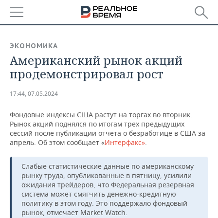
РЕГИОНЫ
ЭКОНОМИКА
Американский рынок акций
БАШКОРТОСТАН
НОВОСТИ
продемонстрировал рост
ТАТАРСТАН
АНАЛИТИКА
17:44, 07.05.2024
УДМУРТИЯ
НОВОСТИ АНАЛИТИКИ
ЭКОНОМИКА
Фондовые индексы США растут на торгах во вторник.
Рынок акций поднялся по итогам трех предыдущих
ДЕКЛАРАЦИИ О ДОХОДАХ
НОВОСТИ ЭКОНОМИКИ
ПРОМЫШЛЕННОСТЬ
сессий после публикации отчета о безработице в США за
апрель. Об этом сообщает «
Интерфакс»
.
КОРОЛИ ГОСЗАКАЗА ПФО
ФИНАНСЫ
НОВОСТИ
НЕДВИЖИМОСТЬ
ПРОМЫШЛЕННОСТИ
Слабые статистические данные по американскому
ВУЗЫ ТАТАРСТАНА
БАНКИ
НОВОСТИ НЕДВИЖИМОСТИ
АВТО
рынку труда, опубликованные в пятницу, усилили
АГРОПРОМ
ожидания трейдеров, что Федеральная резервная
КОМУ ПРИНАДЛЕЖАТ
БЮДЖЕТ
НОВОСТИ АВТО
БИЗНЕС
система может смягчить денежно-кредитную
ТОРГОВЫЕ ЦЕНТРЫ
МАШИНОСТРОЕНИЕ
политику в этом году. Это поддержало фондовый
ТАТАРСТАНА
рынок, отмечает Market Watch.
ИНВЕСТИЦИИ
НОВОСТИ БИЗНЕСА
ТЕХНОЛОГИИ