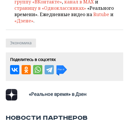
ВОДНЫЕ ВИДЫ СПОРТА
ОБРАЗОВАНИЕ
группу «ВКонтакте»
,
канал в MAX
и
страницу в «Одноклассниках»
«Реального
ХОККЕЙ С МЯЧОМ
ПРОИСШЕСТВИЯ
времени». Ежедневные видео на
Rutube
и
«Дзене»
.
Экономика
Поделитесь в соцсетях
«Реальное время» в Дзен
НОВОСТИ ПАРТНЕРОВ