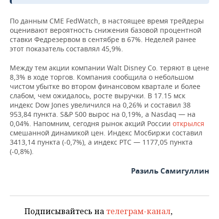
НЕФТЕХИМИЯ
РОЗНИЧНАЯ ТОРГОВЛЯ
НОВОСТИ ТЕХНОЛОГИЙ
МЕРОПРИЯТИЯ
По данным CME FedWatch, в настоящее время трейдеры
НЕФТЬ
оценивают вероятность снижения базовой процентной
ставки Федрезервом в сентябре в 67%. Неделей ранее
ТРАНСПОРТ
IT
НОВОСТИ МЕРОПРИЯТИЙ
СПОРТ
ОПК
этот показатель составлял 45,9%.
УСЛУГИ
МЕДИА
ВЫЕЗДНАЯ РЕДАКЦИЯ
НОВОСТИ СПОРТА
ОБЩЕСТВО
Между тем акции компании Walt Disney Co. теряют в цене
ЭНЕРГЕТИКА
8,3% в ходе торгов. Компания сообщила о небольшом
ТЕЛЕКОММУНИКАЦИИ
БИЗНЕС-БРАНЧИ
ФУТБОЛ
НОВОСТИ ОБЩЕСТВА
ФОТОГАЛЕРЕЯ
чистом убытке во втором финансовом квартале и более
слабом, чем ожидалось, росте выручки. В 17.15 мск
индекс Dow Jones увеличился на 0,26% и составил 38
ONLINE-КОНФЕРЕНЦИИ
ХОККЕЙ
ВЛАСТЬ
СЮЖЕТЫ
953,84 пункта. S&P 500 вырос на 0,19%, а Nasdaq — на
0,04%. Напомним, сегодня рынок акций России
открылся
ОТКРЫТАЯ ЛЕКЦИЯ
БАСКЕТБОЛ
ИНФРАСТРУКТУРА
СПРАВОЧНИК
смешанной динамикой цен. Индекс Мосбиржи составил
3413,14 пункта (-0,7%), а индекс РТС — 1177,05 пункта
(-0,8%).
ВОЛЕЙБОЛ
ИСТОРИЯ
СПИСОК ПЕРСОН
ПОЛНАЯ ВЕРСИЯ
Разиль Самигуллин
КИБЕРСПОРТ
КУЛЬТУРА
СПИСОК КОМПАНИЙ
ФИГУРНОЕ КАТАНИЕ
МЕДИЦИНА
Подписывайтесь на
телеграм-канал
,