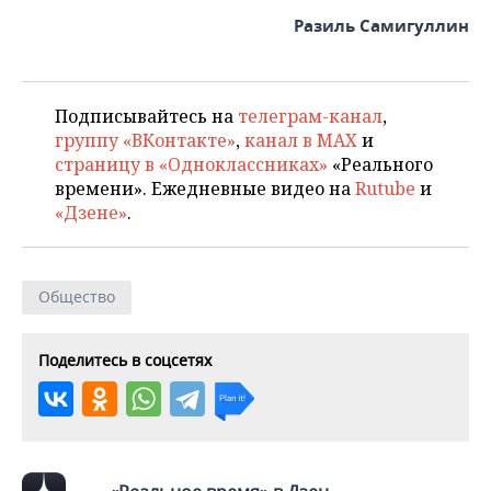
ВОДНЫЕ ВИДЫ СПОРТА
ОБРАЗОВАНИЕ
Разиль Самигуллин
ХОККЕЙ С МЯЧОМ
ПРОИСШЕСТВИЯ
Подписывайтесь на
телеграм-канал
,
группу «ВКонтакте»
,
канал в MAX
и
страницу в «Одноклассниках»
«Реального
времени». Ежедневные видео на
Rutube
и
«Дзене»
.
Общество
Поделитесь в соцсетях