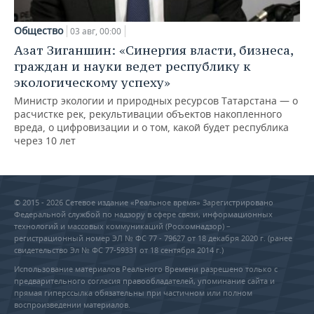
Общество
03 авг, 00:00
Азат Зиганшин: «Синергия власти, бизнеса,
граждан и науки ведет республику к
экологическому успеху»
Министр экологии и природных ресурсов Татарстана — о
расчистке рек, рекультивации объектов накопленного
вреда, о цифровизации и о том, какой будет республика
через 10 лет
© 2015 - 2026 Сетевое издание «Реальное время» Зарегистрировано
Федеральной службой по надзору в сфере связи, информационных
технологий и массовых коммуникаций (Роскомнадзор) –
регистрационный номер ЭЛ № ФС 77 - 79627 от 18 декабря 2020 г. (ранее
свидетельство Эл № ФС 77-59331 от 18 сентября 2014 г.)
Использование материалов Реального Времени разрешено только с
предварительного согласия правообладателей, упоминание сайта и
прямая гиперссылка обязательны при частичном или полном
воспроизведении материалов.