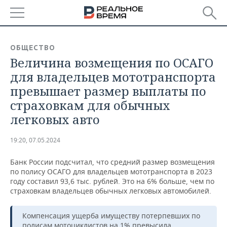
РЕГИОНЫ
ОБЩЕСТВО
Величина возмещения по ОСАГО
БАШКОРТОСТАН
НОВОСТИ
для владельцев мототранспорта
ТАТАРСТАН
АНАЛИТИКА
превышает размер выплаты по
страховкам для обычных
УДМУРТИЯ
НОВОСТИ АНАЛИТИКИ
ЭКОНОМИКА
легковых авто
ДЕКЛАРАЦИИ О ДОХОДАХ
НОВОСТИ ЭКОНОМИКИ
ПРОМЫШЛЕННОСТЬ
19:20, 07.05.2024
КОРОЛИ ГОСЗАКАЗА ПФО
ФИНАНСЫ
НОВОСТИ
НЕДВИЖИМОСТЬ
ПРОМЫШЛЕННОСТИ
Банк России подсчитал, что средний размер возмещения
по полису ОСАГО для владельцев мототранспорта в 2023
ВУЗЫ ТАТАРСТАНА
БАНКИ
НОВОСТИ НЕДВИЖИМОСТИ
АВТО
году составил 93,6 тыс. рублей. Это на 6% больше, чем по
АГРОПРОМ
страховкам владельцев обычных легковых автомобилей.
КОМУ ПРИНАДЛЕЖАТ
БЮДЖЕТ
НОВОСТИ АВТО
БИЗНЕС
ТОРГОВЫЕ ЦЕНТРЫ
МАШИНОСТРОЕНИЕ
ТАТАРСТАНА
Компенсация ущерба имуществу потерпевших по
ИНВЕСТИЦИИ
НОВОСТИ БИЗНЕСА
ТЕХНОЛОГИИ
полисам мотоциклистов на 1% превысила