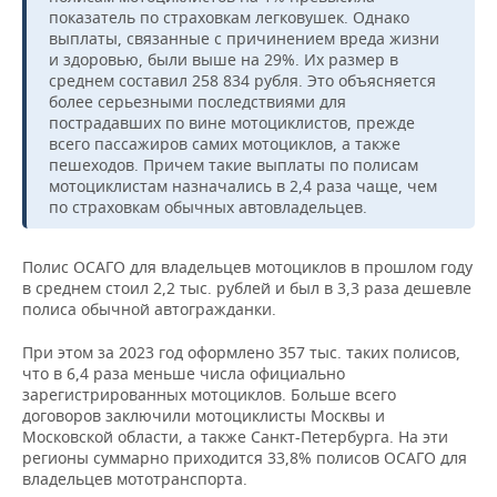
НЕФТЕХИМИЯ
показатель по страховкам легковушек. Однако
выплаты, связанные с причинением вреда жизни
РОЗНИЧНАЯ ТОРГОВЛЯ
НОВОСТИ ТЕХНОЛОГИЙ
МЕРОПРИЯТИЯ
НЕФТЬ
и здоровью, были выше на 29%. Их размер в
среднем составил 258 834 рубля. Это объясняется
ТРАНСПОРТ
IT
НОВОСТИ МЕРОПРИЯТИЙ
СПОРТ
более серьезными последствиями для
ОПК
пострадавших по вине мотоциклистов, прежде
УСЛУГИ
МЕДИА
ВЫЕЗДНАЯ РЕДАКЦИЯ
НОВОСТИ СПОРТА
ОБЩЕСТВО
всего пассажиров самих мотоциклов, а также
ЭНЕРГЕТИКА
пешеходов. Причем такие выплаты по полисам
мотоциклистам назначались в 2,4 раза чаще, чем
ТЕЛЕКОММУНИКАЦИИ
БИЗНЕС-БРАНЧИ
ФУТБОЛ
НОВОСТИ ОБЩЕСТВА
ФОТОГАЛЕРЕЯ
по страховкам обычных автовладельцев.
ONLINE-КОНФЕРЕНЦИИ
ХОККЕЙ
ВЛАСТЬ
СЮЖЕТЫ
Полис ОСАГО для владельцев мотоциклов в прошлом году
в среднем стоил 2,2 тыс. рублей и был в 3,3 раза дешевле
ОТКРЫТАЯ ЛЕКЦИЯ
БАСКЕТБОЛ
ИНФРАСТРУКТУРА
СПРАВОЧНИК
полиса обычной автогражданки.
ВОЛЕЙБОЛ
ИСТОРИЯ
СПИСОК ПЕРСОН
ПОЛНАЯ ВЕРСИЯ
При этом за 2023 год оформлено 357 тыс. таких полисов,
что в 6,4 раза меньше числа официально
зарегистрированных мотоциклов. Больше всего
КИБЕРСПОРТ
КУЛЬТУРА
СПИСОК КОМПАНИЙ
договоров заключили мотоциклисты Москвы и
Московской области, а также Санкт-Петербурга. На эти
ФИГУРНОЕ КАТАНИЕ
МЕДИЦИНА
регионы суммарно приходится 33,8% полисов ОСАГО для
владельцев мототранспорта.