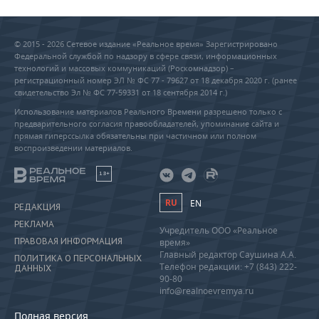
© 2015 - 2026 Сетевое издание «Реальное время» Зарегистрировано
Федеральной службой по надзору в сфере связи, информационных
технологий и массовых коммуникаций (Роскомнадзор) –
регистрационный номер ЭЛ № ФС 77 - 79627 от 18 декабря 2020 г. (ранее
свидетельство Эл № ФС 77-59331 от 18 сентября 2014 г.)
Использование материалов Реального Времени разрешено только с
предварительного согласия правообладателей, упоминание сайта и
прямая гиперссылка обязательны при частичном или полном
воспроизведении материалов.
18+
RU
EN
РЕДАКЦИЯ
РЕКЛАМА
Учредитель ООО «Реальное
ПРАВОВАЯ ИНФОРМАЦИЯ
время»
Главный редактор Саушина А.А.
ПОЛИТИКА О ПЕРСОНАЛЬНЫХ
Телефон редакции: +7 (843) 222-
ДАННЫХ
90-80
info@realnoevremya.ru
Полная версия