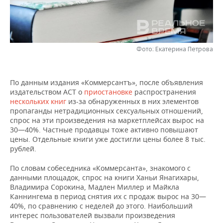
НЕФТЕХИМИЯ
РОЗНИЧНАЯ ТОРГОВЛЯ
НОВОСТИ ТЕХНОЛОГИЙ
МЕРОПРИЯТИЯ
НЕФТЬ
ТРАНСПОРТ
IT
НОВОСТИ МЕРОПРИЯТИЙ
СПОРТ
ОПК
Фото: Екатерина Петрова
УСЛУГИ
МЕДИА
ВЫЕЗДНАЯ РЕДАКЦИЯ
НОВОСТИ СПОРТА
ОБЩЕСТВО
ЭНЕРГЕТИКА
По данным издания «Коммерсантъ», после объявления
ТЕЛЕКОММУНИКАЦИИ
БИЗНЕС-БРАНЧИ
ФУТБОЛ
НОВОСТИ ОБЩЕСТВА
ФОТОГАЛЕРЕЯ
издательством АСТ о
приостановке
распространения
нескольких книг
из-за обнаруженных в них элементов
ONLINE-КОНФЕРЕНЦИИ
ХОККЕЙ
ВЛАСТЬ
СЮЖЕТЫ
пропаганды нетрадиционных сексуальных отношений,
спрос на эти произведения на маркетплейсах вырос на
30—40%. Частные продавцы тоже активно повышают
ОТКРЫТАЯ ЛЕКЦИЯ
БАСКЕТБОЛ
ИНФРАСТРУКТУРА
СПРАВОЧНИК
цены. Отдельные книги уже достигли цены более 8 тыс.
рублей.
ВОЛЕЙБОЛ
ИСТОРИЯ
СПИСОК ПЕРСОН
ПОЛНАЯ ВЕРСИЯ
По словам собеседника «Коммерсанта», знакомого с
данными площадок, спрос на книги Ханьи Янагихары,
КИБЕРСПОРТ
КУЛЬТУРА
СПИСОК КОМПАНИЙ
Владимира Сорокина, Мадлен Миллер и Майкла
Каннингема в период снятия их с продаж вырос на 30—
ФИГУРНОЕ КАТАНИЕ
МЕДИЦИНА
40%, по сравнению с неделей до этого. Наибольший
интерес пользователей вызвали произведения