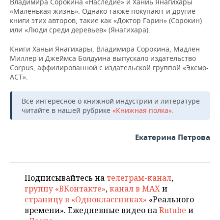
ВОДНЫЕ ВИДЫ СПОРТА
ОБРАЗОВАНИЕ
Владимира Сорокина «Наследие» и Ханиь Янагихары
«Маленькая жизнь». Однако также покупают и другие
книги этих авторов, такие как «Доктор Гарин» (Сорокин)
ХОККЕЙ С МЯЧОМ
ПРОИСШЕСТВИЯ
или «Люди среди деревьев» (Янагихара).
Книги Ханьи Янагихары, Владимира Сорокина, Мадлен
Миллер и Джеймса Болдуина выпускало издательство
Corpus, аффилированной с издательской группой «Эксмо-
АСТ».
Все интересное о книжной индустрии и литературе
читайте в нашей рубрике
«Книжная полка»
.
Екатерина Петрова
Подписывайтесь на
телеграм-канал
,
группу «ВКонтакте»
,
канал в MAX
и
страницу в «Одноклассниках»
«Реального
времени». Ежедневные видео на
Rutube
и