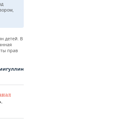
од
зором,
лн детей. В
Данная
иты прав
амигуллин
анал
.