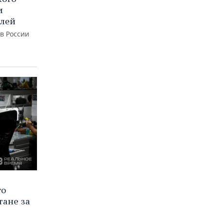
и
блей
 в России
го
тане за