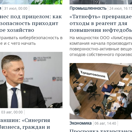
и
Промышленность
31 июл, 00:00
24 июл, 16:1
нес под прицелом: как
«Татнефть» превращае
зопасность приходит
отходы в реагент для
кое хозяйство
повышения нефтедоб
траивать кибербезопасность в
На мощностях ООО «ХимСерв
е и с чего начать
компания начала производит
поверхностно-активные веще
отходов собственного произв
03 авг, 00:00
ганшин: «Синергия
Экономика
06 авг, 14:40
бизнеса, граждан и
Просрочка татарстанс