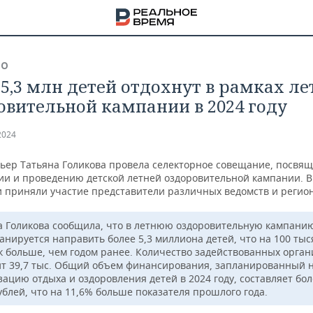
ВО
 5,3 млн детей отдохнут в рамках ле
овительной кампании в 2024 году
2024
ьер Татьяна Голикова провела селекторное совещание, посвя
ии и проведению детской летней оздоровительной кампании. В
 приняли участие представители различных ведомств и регион
а Голикова сообщила, что в летнюю оздоровительную кампани
ланируется направить более 5,3 миллиона детей, что на 100 тыс
к больше, чем годом ранее. Количество задействованных орга
ит 39,7 тыс. Общий объем финансирования, запланированный 
НА
ацию отдыха и оздоровления детей в 2024 году, составляет бол
ублей, что на 11,6% больше показателя прошлого года.