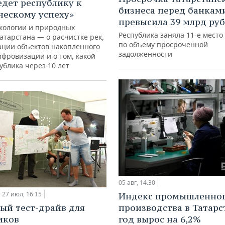
едет республику к
бизнеса перед банкам
ческому успеху»
превысила 39 млрд ру
кологии и природных
Республика заняла 11-е место
атарстана — о расчистке рек,
по объему просроченной
ации объектов накопленного
задолженности
ифровизации и о том, какой
ублика через 10 лет
05 авг, 14:30
27 июл, 16:15
Индекс промышленно
ый тест-драйв для
производства в Татарс
иков
год вырос на 6,2%