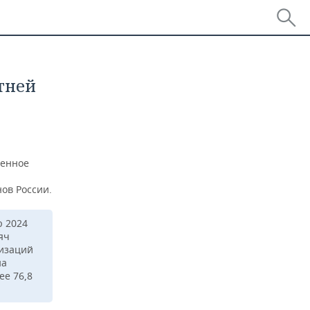
тней
щенное
ов России.
ю 2024
яч
низаций
на
ее 76,8