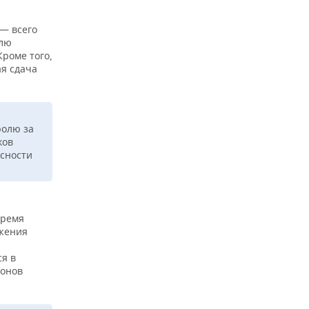
 — всего
улю
Кроме того,
ая сдача
ролю за
ков
асности
Время
ижения
ся в
ионов