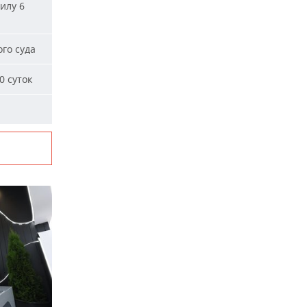
илу 6
го суда
0 суток