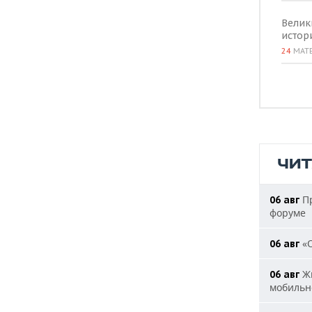
Велик
истор
24
МАТ
ЧИ
Пр
06 авг
форуме
«О
06 авг
Жи
06 авг
мобильн