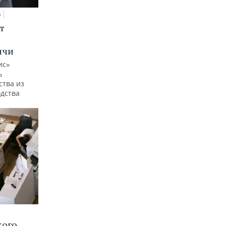
5
т
ычи
ис»
ь
ства из
одства
кого