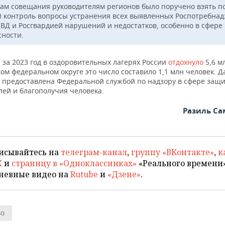
гам совещания руководителям регионов было поручено взять п
 контроль вопросы устранения всех выявленных Роспотребнад
ВД и Росгвардией нарушений и недостатков, особенно в сфере
сности.
 за 2023 год в оздоровительных лагерях России
отдохнуло
5,6 м
м федеральном округе это число составило 1,1 млн человек. 
а предоставлена Федеральной службой по надзору в сфере защ
лей и благополучия человека.
Разиль С
исывайтесь на
телеграм-канал
,
группу «ВКонтакте»
,
к
X
и
страницу в «Одноклассниках»
«Реального времени»
невные видео на
Rutube
и
«Дзене»
.
во