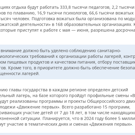
циях отдыха будут работать 333,8 тысячи педагогов, 2,2 тысячи
ов по плаванию, 16,9 тысячи психологов, 66,6 тысячи вожатых
 тысяч человек. Подготовка вожатых была организована по мод
жатской деятельности» в 168 образовательных организациях. 
которые приступят к работе с мая — июня, разрешена досрочн
 внимание должно быть уделено соблюдению санитарно-
иологических требований к организации работы лагерей, конт
вом пищевых продуктов и качеством питания, отбору поставщи
тов. Кроме того, в приоритете должно быть обеспечение безоп
щенности лагерей.
нию главы государства в каждом регионе определен детский
ельный лагерь, на базе которого пройдут профильные смены «
будут реализованы программы и проекты Общероссийского дв
олодежи «Движение первых». Всего разработано 15 программ,
ивающих участие детей от 7 до 18 лет, в том числе находящих
зненной ситуации. Планируется, что в 2024 году более 5 милл
мут участие в тематических днях и сменах «Движения первых».