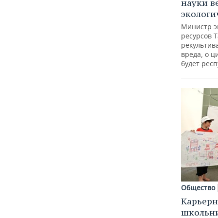
науки в
экологи
Министр э
ресурсов Т
рекультив
вреда, о ц
будет респ
Общество
Карьерн
школьн