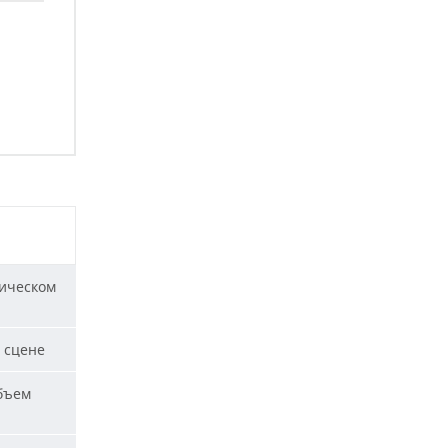
ическом
 сцене
бъем