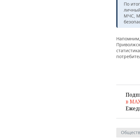
ВОДНЫЕ ВИДЫ СПОРТА
ОБРАЗОВАНИЕ
По ито
личный
ХОККЕЙ С МЯЧОМ
ПРОИСШЕСТВИЯ
МЧС, М
безопа
Напомним,
Приволжско
статистик
потребите
Подп
в MA
Ежед
Общест