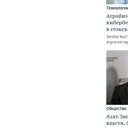
Технологи
Агробиз
кибербе
в сельс
Зачем выс
агросектор
Общество
Азат Зи
власти, 