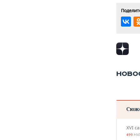
Поделите
НОВО
Сюж
XVI с
499
МА