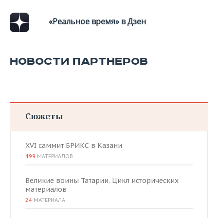
ВОДНЫЕ ВИДЫ СПОРТА
ОБРАЗОВАНИЕ
«Реальное время» в Дзен
ХОККЕЙ С МЯЧОМ
ПРОИСШЕСТВИЯ
НОВОСТИ ПАРТНЕРОВ
Сюжеты
XVI саммит БРИКС в Казани
499
МАТЕРИАЛОВ
Великие воины Татарии. Цикл исторических
материалов
24
МАТЕРИАЛА