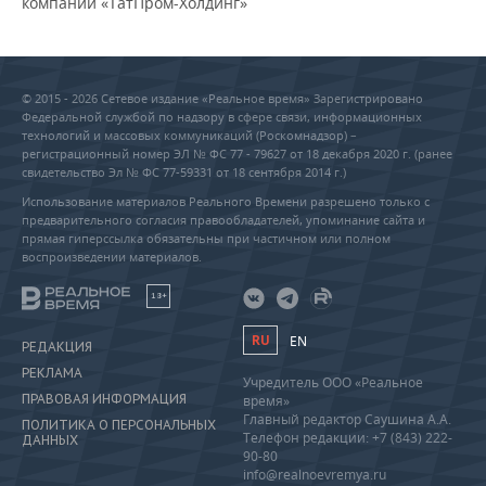
компаний «ТатПром-Холдинг»
© 2015 - 2026 Сетевое издание «Реальное время» Зарегистрировано
Федеральной службой по надзору в сфере связи, информационных
технологий и массовых коммуникаций (Роскомнадзор) –
регистрационный номер ЭЛ № ФС 77 - 79627 от 18 декабря 2020 г. (ранее
свидетельство Эл № ФС 77-59331 от 18 сентября 2014 г.)
Использование материалов Реального Времени разрешено только с
предварительного согласия правообладателей, упоминание сайта и
прямая гиперссылка обязательны при частичном или полном
воспроизведении материалов.
18+
RU
EN
РЕДАКЦИЯ
РЕКЛАМА
Учредитель ООО «Реальное
ПРАВОВАЯ ИНФОРМАЦИЯ
время»
Главный редактор Саушина А.А.
ПОЛИТИКА О ПЕРСОНАЛЬНЫХ
Телефон редакции: +7 (843) 222-
ДАННЫХ
90-80
info@realnoevremya.ru