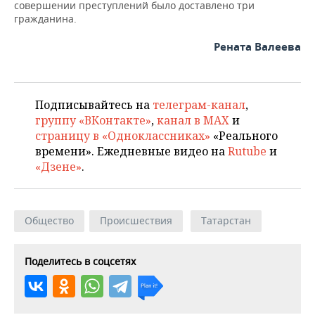
НЕФТЕХИМИЯ
совершении преступлений было доставлено три
гражданина.
РОЗНИЧНАЯ ТОРГОВЛЯ
НОВОСТИ ТЕХНОЛОГИЙ
МЕРОПРИЯТИЯ
НЕФТЬ
Рената Валеева
ТРАНСПОРТ
IT
НОВОСТИ МЕРОПРИЯТИЙ
СПОРТ
ОПК
УСЛУГИ
МЕДИА
ВЫЕЗДНАЯ РЕДАКЦИЯ
НОВОСТИ СПОРТА
ОБЩЕСТВО
ЭНЕРГЕТИКА
Подписывайтесь на
телеграм-канал
,
группу «ВКонтакте»
,
канал в MAX
и
ТЕЛЕКОММУНИКАЦИИ
БИЗНЕС-БРАНЧИ
ФУТБОЛ
НОВОСТИ ОБЩЕСТВА
ФОТОГАЛЕРЕЯ
страницу в «Одноклассниках»
«Реального
времени». Ежедневные видео на
Rutube
и
ONLINE-КОНФЕРЕНЦИИ
ХОККЕЙ
ВЛАСТЬ
СЮЖЕТЫ
«Дзене»
.
ОТКРЫТАЯ ЛЕКЦИЯ
БАСКЕТБОЛ
ИНФРАСТРУКТУРА
СПРАВОЧНИК
ВОЛЕЙБОЛ
ИСТОРИЯ
СПИСОК ПЕРСОН
ПОЛНАЯ ВЕРСИЯ
Общество
Происшествия
Татарстан
КИБЕРСПОРТ
КУЛЬТУРА
СПИСОК КОМПАНИЙ
Поделитесь в соцсетях
ФИГУРНОЕ КАТАНИЕ
МЕДИЦИНА