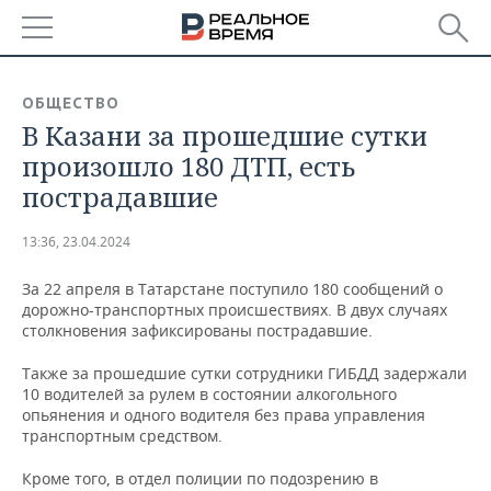
РЕГИОНЫ
ОБЩЕСТВО
В Казани за прошедшие сутки
БАШКОРТОСТАН
НОВОСТИ
произошло 180 ДТП, есть
ТАТАРСТАН
АНАЛИТИКА
пострадавшие
УДМУРТИЯ
НОВОСТИ АНАЛИТИКИ
ЭКОНОМИКА
13:36, 23.04.2024
ДЕКЛАРАЦИИ О ДОХОДАХ
НОВОСТИ ЭКОНОМИКИ
ПРОМЫШЛЕННОСТЬ
За 22 апреля в Татарстане поступило 180 сообщений о
дорожно-транспортных происшествиях. В двух случаях
КОРОЛИ ГОСЗАКАЗА ПФО
ФИНАНСЫ
НОВОСТИ
НЕДВИЖИМОСТЬ
столкновения зафиксированы пострадавшие.
ПРОМЫШЛЕННОСТИ
Также за прошедшие сутки сотрудники ГИБДД задержали
ВУЗЫ ТАТАРСТАНА
БАНКИ
НОВОСТИ НЕДВИЖИМОСТИ
АВТО
10 водителей за рулем в состоянии алкогольного
АГРОПРОМ
опьянения и одного водителя без права управления
КОМУ ПРИНАДЛЕЖАТ
БЮДЖЕТ
НОВОСТИ АВТО
БИЗНЕС
транспортным средством.
ТОРГОВЫЕ ЦЕНТРЫ
МАШИНОСТРОЕНИЕ
ТАТАРСТАНА
Кроме того, в отдел полиции по подозрению в
ИНВЕСТИЦИИ
НОВОСТИ БИЗНЕСА
ТЕХНОЛОГИИ