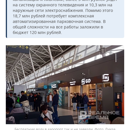
ВОДНЫЕ ВИДЫ СПОРТА
ОБРАЗОВАНИЕ
на систему охранного телевидения и 10,3 млн на
наружные сети электроснабжения. Помимо этого
ХОККЕЙ С МЯЧОМ
ПРОИСШЕСТВИЯ
18,7 млн рублей потребует комплексная
автоматизированная парковочная система. В
общей сложности на все работы заложили в
бюджет 120 млн рублей.
Бесплатную воду в аэропорт так и не завезли.
Луиза