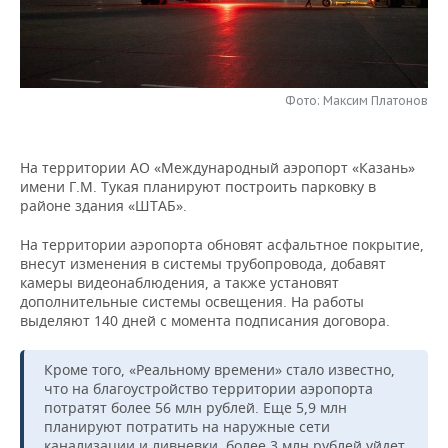
НЕФТЕХИМИЯ
РОЗНИЧНАЯ ТОРГОВЛЯ
НОВОСТИ ТЕХНОЛОГИЙ
МЕРОПРИЯТИЯ
НЕФТЬ
ТРАНСПОРТ
IT
НОВОСТИ МЕРОПРИЯТИЙ
СПОРТ
ОПК
Фото: Максим Платонов
УСЛУГИ
МЕДИА
ВЫЕЗДНАЯ РЕДАКЦИЯ
НОВОСТИ СПОРТА
ОБЩЕСТВО
ЭНЕРГЕТИКА
На территории АО «Международный аэропорт «Казань»
ТЕЛЕКОММУНИКАЦИИ
БИЗНЕС-БРАНЧИ
ФУТБОЛ
НОВОСТИ ОБЩЕСТВА
ФОТОГАЛЕРЕЯ
имени Г.М. Тукая планируют построить парковку в
районе здания «ШТАБ».
ONLINE-КОНФЕРЕНЦИИ
ХОККЕЙ
ВЛАСТЬ
СЮЖЕТЫ
На территории аэропорта обновят асфальтное покрытие,
внесут изменения в системы трубопровода, добавят
ОТКРЫТАЯ ЛЕКЦИЯ
БАСКЕТБОЛ
ИНФРАСТРУКТУРА
СПРАВОЧНИК
камеры видеонаблюдения, а также установят
дополнительные системы освещения. На работы
ВОЛЕЙБОЛ
ИСТОРИЯ
СПИСОК ПЕРСОН
ПОЛНАЯ ВЕРСИЯ
выделяют 140 дней с момента подписания договора.
КИБЕРСПОРТ
КУЛЬТУРА
СПИСОК КОМПАНИЙ
Кроме того, «Реальному времени» стало известно,
что на благоустройство территории аэропорта
ФИГУРНОЕ КАТАНИЕ
МЕДИЦИНА
потратят более 56 млн рублей. Еще 5,9 млн
планируют потратить на наружные сети
канализации и ливневки, более 3 млн рублей уйдет