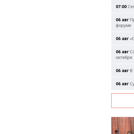
Сег
07:00
Пр
06 авг
форуме
«О
06 авг
Со
06 авг
октября
В 
06 авг
Су
06 авг