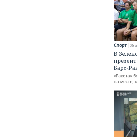
Спорт
06 а
В Зелен
презент
Барс-Ра
«Ракета» б
на месте, 