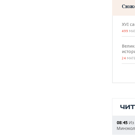
Сюж
XVI с
499
МА
Велик
истор
24
МАТ
ЧИ
Из 
08:45
Минэкол