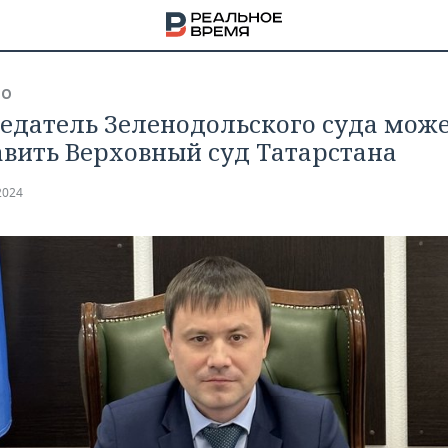
ВО
едатель Зеленодольского суда мож
авить Верховный суд Татарстана
2024
НА