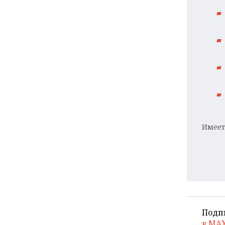
Имеет
Подп
в MA