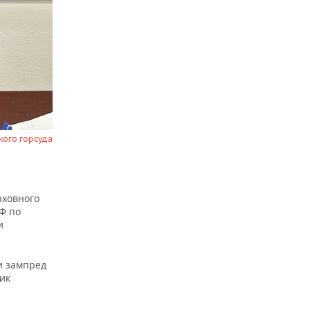
кого горсуда
рховного
Ф по
и
и зампред
ик