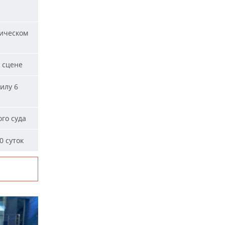
ическом
 сцене
илу 6
го суда
0 суток