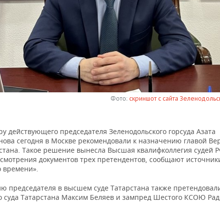
Фото:
скриншот с сайта Зеленодольс
ру действующего председателя Зеленодольского горсуда Азата
нова сегодня в Москве рекомендовали к назначению главой Ве
рстана. Такое решение вынесла Высшая квалифколлегия судей Р
ссмотрения документов трех претендентов, сообщают источник
о времени».
ию председателя в высшем суде Татарстана также претендовал
о суда Татарстана Максим Беляев и зампред Шестого КСОЮ Рад