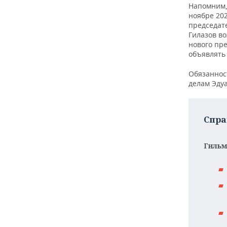
ВОДНЫЕ ВИДЫ СПОРТА
ОБРАЗОВАНИЕ
Напомним, 
ноябре 20
ХОККЕЙ С МЯЧОМ
ПРОИСШЕСТВИЯ
председате
Гилазов в
нового пре
объявлять
Обязаннос
делам Эду
Спра
Гильм