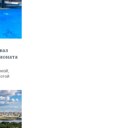
вал
пионата
нкой,
лотой