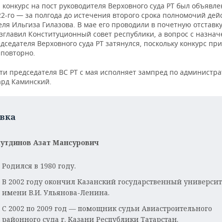
конкурс на пост руководителя Верховного суда РТ был объявле
22-го — за полгода до истечения второго срока полномочий де
ля Ильгиза Гилазова. В мае его проводили в почетную отставку
озглавил Конституционный совет республики, а вопрос с назна
дседателя Верховного суда РТ затянулся, поскольку конкурс пр
 повторно.
ти председателя ВС РТ с мая исполняет зампред по администр
ард Каминский.
вка
утдинов Азат Мансурович
Родился в 1980 году.
В 2002 году окончил Казанский государственный университ
имени В.И. Ульянова-Ленина.
С 2002 по 2009 год — помощник судьи Авиастроительного
районного суда г. Казани Республики Татарстан.