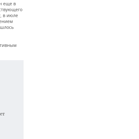
н еще в
йствующего
, в июле
чением
ишлось
ативным
ет