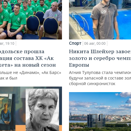
Спорт
вг, 19:10
06 авг, 00:00
одольске прошла
Никита Шлейхер завое
ация состава ХК «Ак
золото и серебро чем
кета» на новый сезон
Европы
ольше не «Динамо», «Ак Барс»
Агния Тулупова стала чемпио
как и был
будучи запасной в составе зо
сборной синхронисток