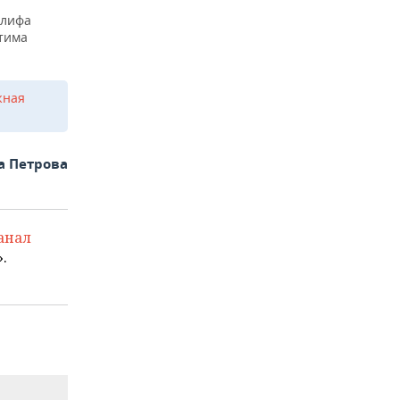
алифа
тима
жная
а Петрова
анал
.