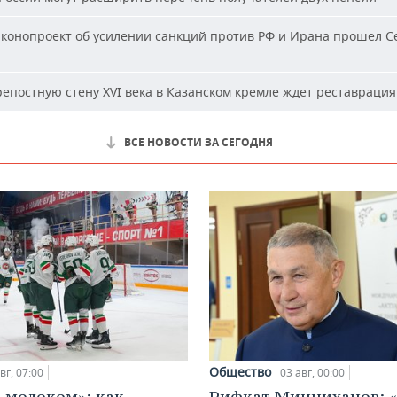
конопроект об усилении санкций против РФ и Ирана прошел С
епостную стену XVI века в Казанском кремле ждет реставрация
ВСЕ НОВОСТИ ЗА СЕГОДНЯ
Общество
вг, 07:00
03 авг, 00:00
с молоком»: как
Рифкат Минниханов: «