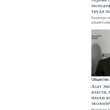
молодеж
труда п
Казанцы о
альметьев
Общество
Азат Зи
власти, 
науки в
экологи
Министр э