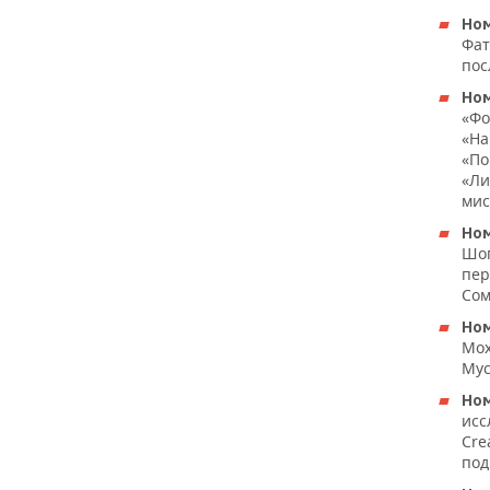
ВОДНЫЕ ВИДЫ СПОРТА
ОБРАЗОВАНИЕ
Ном
Фат
ХОККЕЙ С МЯЧОМ
ПРОИСШЕСТВИЯ
пос
Ном
«Фо
«На
«По
«Ли
мис
Ном
Шоп
пер
Сом
Ном
Мох
Мус
Ном
исс
Cre
под