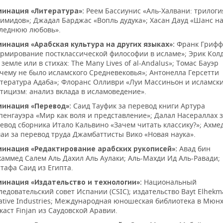
Реем Бассиунис «Аль-Халвани: трилоги
инация «Литература»:
имидов»; Джадал Барджас «Вопль дудука»; Хасан Дауд «Шанс н
леднюю любовь».
Франк Грифф
инация «Арабская культура на других языках»:
рмирование постклассической философии в исламе»; Эрик Кол
 земле или в стихах: The Many Lives of al-Andalus»; Томас Бауэр
чему не было исламского Средневековья»; Антонелла Герсетти
тература Адаба»; Флоранс Олливри «Луи Массиньон и исламск
тицизм: анализ вклада в исламоведение».
Саид Тауфик за перевод книги Артура
инация «Перевод»:
енгауэра «Мир как воля и представление»; Далал Насераллах 
евод сборника Итало Кальвино «Зачем читать классику?»; Ахме
аи за перевод труда Джамбаттисты Вико «Новая наука».
Авад бин
инация «Редактирование арабских рукописей»:
аммед Салем Аль Дахил Аль Аулаки; Аль-Махди Ид Аль-Равади;
тафа Саид из Египта.
Национальный
инация «Издательство и технологии»:
ледовательский совет Испании (CSIC); издательство Bayt Elhekma
ative Industries; Международная юношеская библиотека в Мюнх
каст Finjan из Саудовской Аравии.