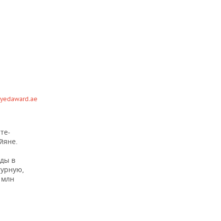
ayedaward.ae
те-
йяне.
оды в
турную,
 млн