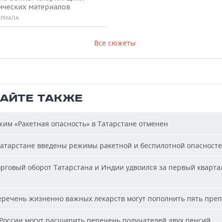
ических материалов
ЕРИАЛА
Все сюжеты
ТАЙТЕ ТАКЖЕ
им «Ракетная опасность» в Татарстане отменен
атарстане введены режимы ракетной и беспилотной опасност
рговый оборот Татарстана и Индии удвоился за первый кварта
речень жизненно важных лекарств могут пополнить пять пре
России могут расширить перечень получателей двух пенсий