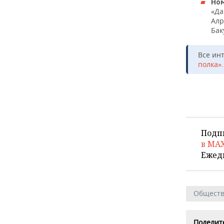
Ном
«Да
Алр
Бак
Все ин
полка»
.
Подп
в MA
Ежед
Общест
Поделите