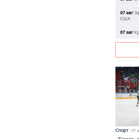
За
07 авг
США
Кр
07 авг
Спорт
07 а
«Кровь 