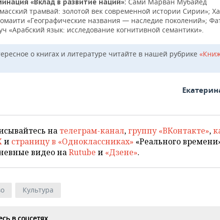
Сами Марван Мубайед
инация «Вклад в развитие наций»:
масский трамвай: золотой век современной истории Сирии»; Х
омаити «Географические названия — наследие поколений»; Фа
уч «Арабский язык: исследование когнитивной семантики».
тересное о книгах и литературе читайте в нашей рубрике
«Кни
Екатерин
исывайтесь на
телеграм-канал
,
группу «ВКонтакте»
,
к
X
и
страницу в «Одноклассниках»
«Реального времени»
невные видео на
Rutube
и
«Дзене»
.
во
Культура
сь в соцсетях