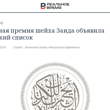
ВО
ая премия шейха Заида объявила
кий список
2024
Сюжет:
Книжная полка «Реального времени»
НА