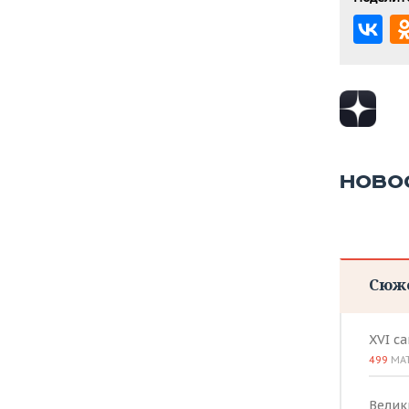
НОВО
Сюж
XVI с
499
МА
Велик