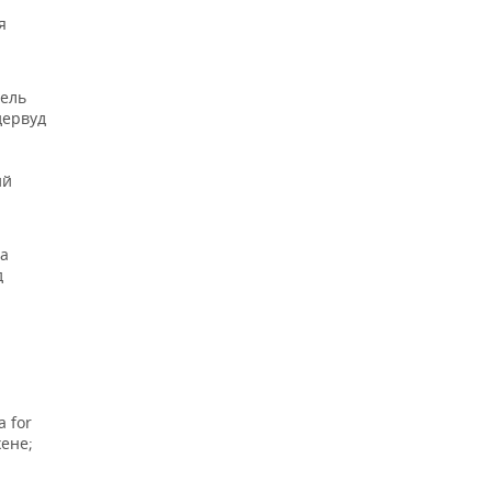
я
а
ель
дервуд
ий
за
д
 for
ене;