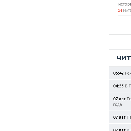
истор
24
МАТ
ЧИ
Реж
05:42
В Т
04:53
То
07 авг
года
Пе
07 авг
В 
07 авг