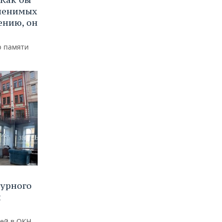
аменимых
ению, он
р памяти
турного
и
ей в ОКН