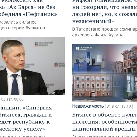
ь «Ак Барса» не без
ни говорили, что нез
обедила «Нефтяник»
людей нет, но, к сожал
незаменимый»
казались сильнее
цев в серии буллитов
В Татарстане прошел семина
археолога Фаяза Хузина
03 авг, 00:00
Недвижимость
31 июл, 18:10
ганшин: «Синергия
бизнеса, граждан и
Бизнес в объекте куль
едет республику к
наследия: особенност
ческому успеху»
национальной аренды
кологии и природных
Аренда коммерческих площад