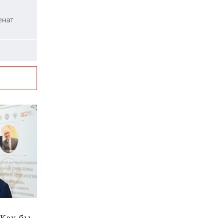
енат
Как бы