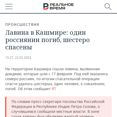
РЕГИОНЫ
ПРОИСШЕСТВИЯ
Лавина в Кашмире: один
БАШКОРТОСТАН
НОВОСТИ
россиянин погиб, шестеро
ТАТАРСТАН
АНАЛИТИКА
спасены
УДМУРТИЯ
НОВОСТИ АНАЛИТИКИ
ЭКОНОМИКА
15:27, 22.02.2024
ДЕКЛАРАЦИИ О ДОХОДАХ
НОВОСТИ ЭКОНОМИКИ
ПРОМЫШЛЕННОСТЬ
На территории Кашмира сошла лавина, вызванная
дождями, которые шли с 17 февраля. Под ней оказались
КОРОЛИ ГОСЗАКАЗА ПФО
ФИНАНСЫ
НОВОСТИ
НЕДВИЖИМОСТЬ
семеро россиян, по итогам спасательной операции
ПРОМЫШЛЕННОСТИ
спасти удалось шестерых, один человек, к сожалению,
погиб. Об этом сообщает
RT.
ВУЗЫ ТАТАРСТАНА
БАНКИ
НОВОСТИ НЕДВИЖИМОСТИ
АВТО
АГРОПРОМ
По словам пресс-секретаря посольства Российской
КОМУ ПРИНАДЛЕЖАТ
БЮДЖЕТ
НОВОСТИ АВТО
БИЗНЕС
ТОРГОВЫЕ ЦЕНТРЫ
МАШИНОСТРОЕНИЕ
Федерации в Республике Индия Петра Сизова, о
ТАТАРСТАНА
случившемся сообщили местные власти. В зоне
ИНВЕСТИЦИИ
НОВОСТИ БИЗНЕСА
ТЕХНОЛОГИИ
схода лавины был объявлен желтый уровень