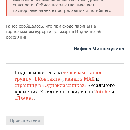
НЕФТЕХИМИЯ
опасности. Сейчас посольство выясняет
паспортные данные пострадавших и погибшего.
РОЗНИЧНАЯ ТОРГОВЛЯ
НОВОСТИ ТЕХНОЛОГИЙ
МЕРОПРИЯТИЯ
НЕФТЬ
ТРАНСПОРТ
IT
НОВОСТИ МЕРОПРИЯТИЙ
СПОРТ
Ранее сообщалось, что при сходе лавины на
ОПК
горнолыжном курорте Гульмарг в Индии погиб
россиянин.
УСЛУГИ
МЕДИА
ВЫЕЗДНАЯ РЕДАКЦИЯ
НОВОСТИ СПОРТА
ОБЩЕСТВО
ЭНЕРГЕТИКА
Нафиса Миннехузина
ТЕЛЕКОММУНИКАЦИИ
БИЗНЕС-БРАНЧИ
ФУТБОЛ
НОВОСТИ ОБЩЕСТВА
ФОТОГАЛЕРЕЯ
ONLINE-КОНФЕРЕНЦИИ
ХОККЕЙ
ВЛАСТЬ
СЮЖЕТЫ
Подписывайтесь на
телеграм-канал
,
ОТКРЫТАЯ ЛЕКЦИЯ
БАСКЕТБОЛ
ИНФРАСТРУКТУРА
СПРАВОЧНИК
группу «ВКонтакте»
,
канал в MAX
и
страницу в «Одноклассниках»
«Реального
ВОЛЕЙБОЛ
ИСТОРИЯ
СПИСОК ПЕРСОН
ПОЛНАЯ ВЕРСИЯ
времени». Ежедневные видео на
Rutube
и
«Дзене»
.
КИБЕРСПОРТ
КУЛЬТУРА
СПИСОК КОМПАНИЙ
ФИГУРНОЕ КАТАНИЕ
МЕДИЦИНА
Происшествия