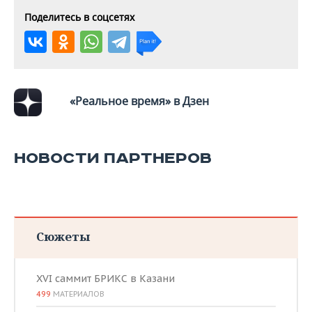
ВОДНЫЕ ВИДЫ СПОРТА
ОБРАЗОВАНИЕ
Поделитесь в соцсетях
ХОККЕЙ С МЯЧОМ
ПРОИСШЕСТВИЯ
«Реальное время» в Дзен
НОВОСТИ ПАРТНЕРОВ
Сюжеты
XVI саммит БРИКС в Казани
499
МАТЕРИАЛОВ