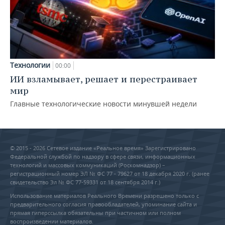
Технологии
00:00
ИИ взламывает, решает и перестраивает
мир
Главные технологические новости минувшей недели
© 2015 - 2026 Сетевое издание «Реальное время» Зарегистрировано
Федеральной службой по надзору в сфере связи, информационных
технологий и массовых коммуникаций (Роскомнадзор) –
регистрационный номер ЭЛ № ФС 77 - 79627 от 18 декабря 2020 г. (ранее
свидетельство Эл № ФС 77-59331 от 18 сентября 2014 г.)
Использование материалов Реального Времени разрешено только с
предварительного согласия правообладателей, упоминание сайта и
прямая гиперссылка обязательны при частичном или полном
воспроизведении материалов.