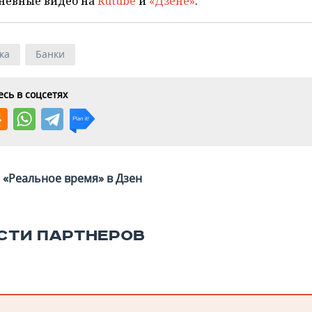
невные видео на
Rutube
и
«Дзене»
.
ка
Банки
сь в соцсетях
«Реальное время» в Дзен
СТИ ПАРТНЕРОВ