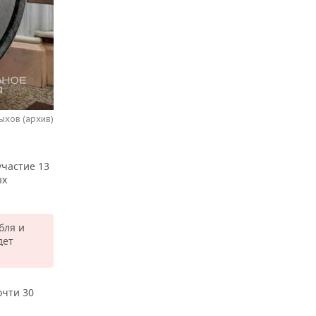
ыхов (архив)
частие 13
ых
бля и
дет
очти 30