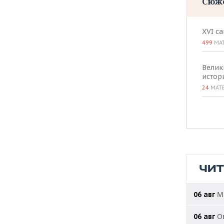
Сюж
XVI с
499
МА
Велик
истор
24
МАТ
ЧИ
МИ
06 авг
Ов
06 авг