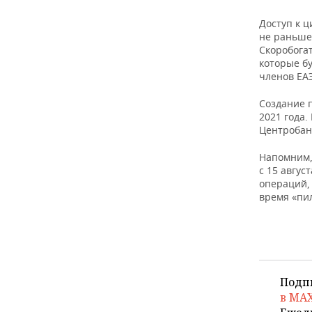
Доступ к 
не раньше 
Скоробогат
которые бу
членов ЕАЭ
Создание 
2021 года.
Центробан
Напомним,
с 15 авгус
операций,
время «пи
Подп
в MA