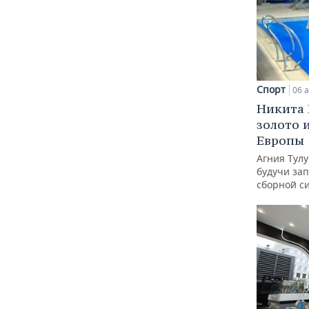
Спорт
06 а
Никита 
золото 
Европы
Агния Тул
будучи зап
сборной с