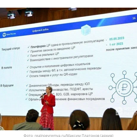
realnoevremya.ru/Максим Платонов (архив)