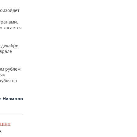
роизойдет
транами,
о касается
 декабре
еврале
ым рублем
сяч
рубля во
т Назипов
анал
.