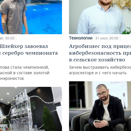
Технологии
вг, 00:00
31 июл, 00:00
Шлейхер завоевал
Агробизнес под прице
и серебро чемпионата
кибербезопасность пр
в сельское хозяйство
упова стала чемпионкой,
Зачем выстраивать кибербезо
асной в составе золотой
агросекторе и с чего начать
инхронисток