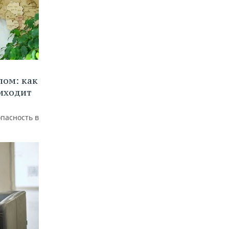
лом: как
иходит
пасность в