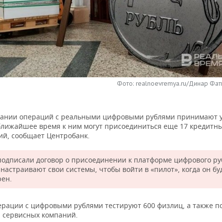
Фото: realnoevremya.ru/Динар Фат
вании операций с реальными цифровыми рублями принимают у
 ближайшее время к ним могут присоединиться еще 17 кредитн
ий, сообщает Центробанк.
подписали договор о присоединении к платформе цифрового ру
настраивают свои системы, чтобы войти в «пилот», когда он бу
ен.
ерации с цифровыми рублями тестируют 600 физлиц, а также п
и сервисных компаний.