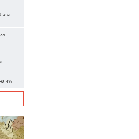
бъем
аза
м
на 4%