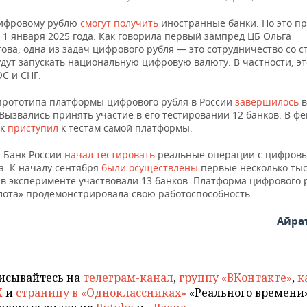
цифровому рублю
смогут получить
иностранные банки. Но это п
1 января 2025 года. Как говорила первый зампред ЦБ Ольга
ова, одна из задач цифрового рубля — это сотрудничество со с
дут запускать национальную цифровую валюту. В частности, эт
С и СНГ.
прототипа платформы цифрового рубля в России
завершилось
в
 Вызвались принять участие в его тестировании 12 банков. В ф
к
приступил
к тестам самой платформы.
 Банк России
начал тестировать
реальные операции с цифров
та. К началу сентября
были осуществлены
первые несколько ты
 в эксперименте участвовали 13 банков. Платформа цифрового 
лота» продемонстрировала свою работоспособность.
Айра
исывайтесь на
телеграм-канал
,
группу «ВКонтакте»
,
к
X
и
страницу в «Одноклассниках»
«Реального времени»