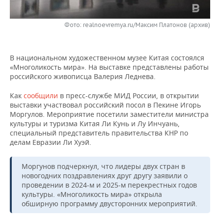
НЕФТЕХИМИЯ
РОЗНИЧНАЯ ТОРГОВЛЯ
НОВОСТИ ТЕХНОЛОГИЙ
МЕРОПРИЯТИЯ
НЕФТЬ
Фото: realnoevremya.ru/Максим Платонов (архив)
ТРАНСПОРТ
IT
НОВОСТИ МЕРОПРИЯТИЙ
СПОРТ
ОПК
В национальном художественном музее Китая состоялся
УСЛУГИ
МЕДИА
ВЫЕЗДНАЯ РЕДАКЦИЯ
НОВОСТИ СПОРТА
ОБЩЕСТВО
«Многоликость мира». На выставке представлены работы
ЭНЕРГЕТИКА
российского живописца Валерия Леднева.
ТЕЛЕКОММУНИКАЦИИ
БИЗНЕС-БРАНЧИ
ФУТБОЛ
НОВОСТИ ОБЩЕСТВА
ФОТОГАЛЕРЕЯ
Как
сообщили
в пресс-службе МИД России, в открытии
выставки участвовал российский посол в Пекине Игорь
ONLINE-КОНФЕРЕНЦИИ
ХОККЕЙ
ВЛАСТЬ
СЮЖЕТЫ
Моргулов. Мероприятие посетили заместители министра
культуры и туризма Китая Ли Кунь и Лу Инчуань,
ОТКРЫТАЯ ЛЕКЦИЯ
БАСКЕТБОЛ
ИНФРАСТРУКТУРА
СПРАВОЧНИК
специальный представитель правительства КНР по
делам Евразии Ли Хуэй.
ВОЛЕЙБОЛ
ИСТОРИЯ
СПИСОК ПЕРСОН
ПОЛНАЯ ВЕРСИЯ
Моргунов подчеркнул, что лидеры двух стран в
новогодних поздравлениях друг другу заявили о
КИБЕРСПОРТ
КУЛЬТУРА
СПИСОК КОМПАНИЙ
проведении в 2024-м и 2025-м перекрестных годов
культуры. «Многоликость мира» открыла
ФИГУРНОЕ КАТАНИЕ
МЕДИЦИНА
обширную программу двусторонних мероприятий.