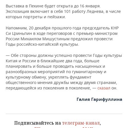
ВОДНЫЕ ВИДЫ СПОРТА
ОБРАЗОВАНИЕ
Выставка в Пекине будет открыта до 16 января.
Экспозиция включает в себя 101 работу Леднева, в числе
ХОККЕЙ С МЯЧОМ
ПРОИСШЕСТВИЯ
которых портреты и пейзажи.
Напомним, 20 декабря прошлого года председатель КНР
Си Цзиньпин в ходе переговоров с премьер-министром
России Михаилом Мишустиным предложил провести
Годы российско-китайской культуры.
— Обе стороны должны успешно провести Годы культуры
Китая и России в ближайшие два года, больше
планировать и больше проводить насыщенных и
разнообразных мероприятий по гуманитарному и
культурному обмену, укреплять фундамент
общественного мнения дружбы между двумя странами,
передающейся из поколения в поколение, —
сказал
он.
Галия Гарифуллина
Подписывайтесь на
телеграм-канал
,