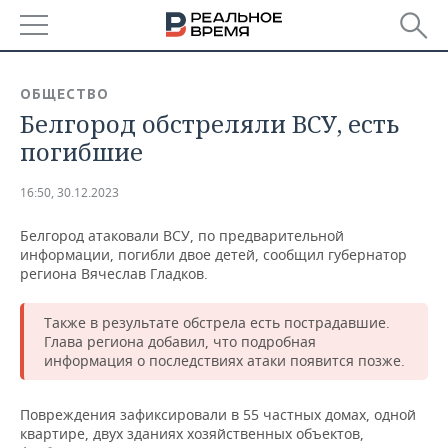
РЕГИОНЫ
ОБЩЕСТВО
Белгород обстреляли ВСУ, есть
БАШКОРТОСТАН
НОВОСТИ
погибшие
ТАТАРСТАН
АНАЛИТИКА
16:50, 30.12.2023
УДМУРТИЯ
НОВОСТИ АНАЛИТИКИ
ЭКОНОМИКА
Белгород атаковали ВСУ, по предварительной
информации, погибли двое детей, сообщил губернатор
ДЕКЛАРАЦИИ О ДОХОДАХ
НОВОСТИ ЭКОНОМИКИ
ПРОМЫШЛЕННОСТЬ
региона Вячеслав Гладков.
КОРОЛИ ГОСЗАКАЗА ПФО
ФИНАНСЫ
НОВОСТИ
НЕДВИЖИМОСТЬ
ПРОМЫШЛЕННОСТИ
Также в результате обстрела есть пострадавшие.
Глава региона добавил, что подробная
ВУЗЫ ТАТАРСТАНА
БАНКИ
НОВОСТИ НЕДВИЖИМОСТИ
АВТО
информация о последствиях атаки появится позже.
АГРОПРОМ
КОМУ ПРИНАДЛЕЖАТ
БЮДЖЕТ
НОВОСТИ АВТО
БИЗНЕС
ТОРГОВЫЕ ЦЕНТРЫ
МАШИНОСТРОЕНИЕ
Повреждения зафиксировали в 55 частных домах, одной
ТАТАРСТАНА
квартире, двух зданиях хозяйственных объектов,
ИНВЕСТИЦИИ
НОВОСТИ БИЗНЕСА
ТЕХНОЛОГИИ