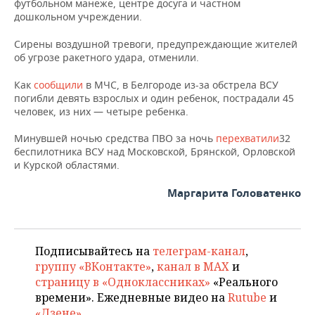
футбольном манеже, центре досуга и частном
НЕФТЕХИМИЯ
дошкольном учреждении.
РОЗНИЧНАЯ ТОРГОВЛЯ
НОВОСТИ ТЕХНОЛОГИЙ
МЕРОПРИЯТИЯ
НЕФТЬ
Сирены воздушной тревоги, предупреждающие жителей
об угрозе ракетного удара, отменили.
ТРАНСПОРТ
IT
НОВОСТИ МЕРОПРИЯТИЙ
СПОРТ
ОПК
Как
сообщили
в МЧС, в Белгороде из-за обстрела ВСУ
УСЛУГИ
МЕДИА
ВЫЕЗДНАЯ РЕДАКЦИЯ
НОВОСТИ СПОРТА
ОБЩЕСТВО
погибли девять взрослых и один ребенок, пострадали 45
ЭНЕРГЕТИКА
человек, из них — четыре ребенка.
ТЕЛЕКОММУНИКАЦИИ
БИЗНЕС-БРАНЧИ
ФУТБОЛ
НОВОСТИ ОБЩЕСТВА
ФОТОГАЛЕРЕЯ
Минувшей ночью средства ПВО за ночь
перехватили
32
беспилотника ВСУ над Московской, Брянской, Орловской
ONLINE-КОНФЕРЕНЦИИ
ХОККЕЙ
ВЛАСТЬ
СЮЖЕТЫ
и Курской областями.
ОТКРЫТАЯ ЛЕКЦИЯ
БАСКЕТБОЛ
ИНФРАСТРУКТУРА
СПРАВОЧНИК
Маргарита Головатенко
ВОЛЕЙБОЛ
ИСТОРИЯ
СПИСОК ПЕРСОН
ПОЛНАЯ ВЕРСИЯ
Подписывайтесь на
телеграм-канал
,
КИБЕРСПОРТ
КУЛЬТУРА
СПИСОК КОМПАНИЙ
группу «ВКонтакте»
,
канал в MAX
и
страницу в «Одноклассниках»
«Реального
ФИГУРНОЕ КАТАНИЕ
МЕДИЦИНА
времени». Ежедневные видео на
Rutube
и
«Дзене»
.