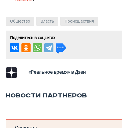
ВОДНЫЕ ВИДЫ СПОРТА
ОБРАЗОВАНИЕ
ХОККЕЙ С МЯЧОМ
ПРОИСШЕСТВИЯ
Общество
Власть
Происшествия
Поделитесь в соцсетях
«Реальное время» в Дзен
НОВОСТИ ПАРТНЕРОВ
Сюжеты