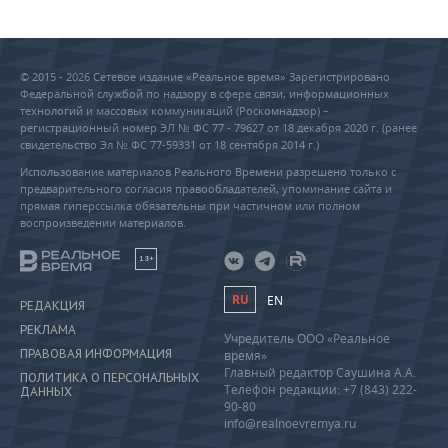
© 2015 - 2026 Сетевое издание «Реальное время» Зарегистрировано
Федеральной службой по надзору в сфере связи, информационных
технологий и массовых коммуникаций (Роскомнадзор) –
регистрационный номер ЭЛ № ФС 77 - 79627 от 18 декабря 2020 г. (ранее
свидетельство Эл № ФС 77-59331 от 18 сентября 2014 г.)
Использование материалов Реального Времени разрешено только с
предварительного согласия правообладателей, упоминание сайта и
прямая гиперссылка обязательны при частичном или полном
воспроизведении материалов.
18+
RU
EN
РЕДАКЦИЯ
РЕКЛАМА
Учредитель ООО «Реальное
ПРАВОВАЯ ИНФОРМАЦИЯ
время»
Главный редактор Саушина А.А.
ПОЛИТИКА О ПЕРСОНАЛЬНЫХ
Телефон редакции: +7 (843) 222-
ДАННЫХ
90-80
info@realnoevremya.ru