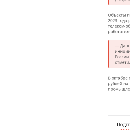
ВОДНЫЕ ВИДЫ СПОРТА
ОБРАЗОВАНИЕ
ХОККЕЙ С МЯЧОМ
ПРОИСШЕСТВИЯ
Объекты п
2023 года 
телеком-о
робототех
— Данн
иниции
России
отмети
В октябре 
рублей на
промышле
Подп