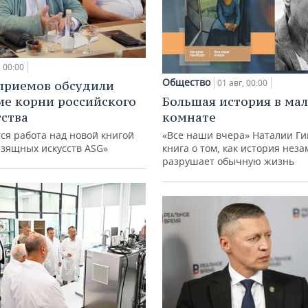
00:00
Общество
01 авг, 00:00
приемов обсудили
ие корни российского
Большая история в ма
ства
комнате
ся работа над новой книгой
«Все наши вчера» Наталии Ги
изящных искусств ASG»
книга о том, как история нез
разрушает обычную жизнь