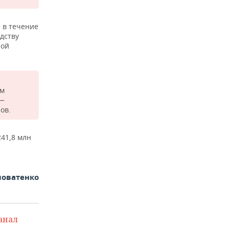
 в течение
дству
ной
ам
 —
ов.
241,8 млн
ловатенко
анал