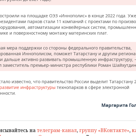
остроили на площадке ОЭЗ «Иннополис» в конце 2022 года. Уже
резидентами парков стали 11 компаний с проектами по произво
борудования, автоматизации конвейерных систем, промышлен
нике и поверхностному монтажу материнских плат.
ая мера поддержки со стороны федерального правительства,
рованная Иннополисом, поможет Татарстану и другим регион
 и дальше активно развивать промышленную инфраструктуру,
л заместитель премьер-министра республики Роман Шайхутдин
стало известно, что правительство России выделит Татарстану 
развитие инфраструктуры
технопарков в сфере электронной
нности.
Маргарита Го
исывайтесь на
телеграм-канал
,
группу «ВКонтакте»
,
к