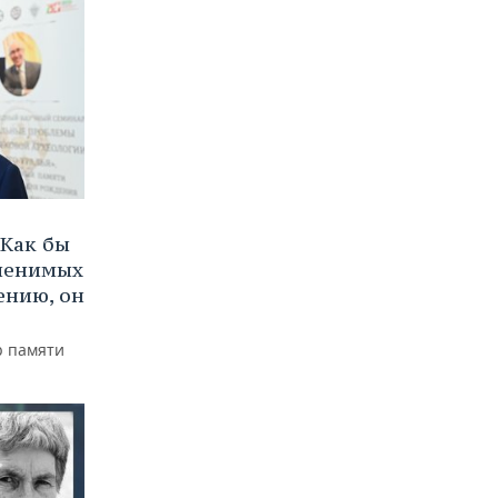
Как бы
аменимых
ению, он
р памяти