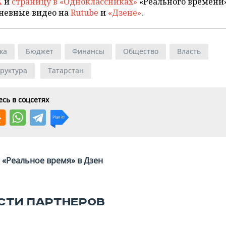
X
и
страницу в «Одноклассниках»
«Реального времени»
невные видео на
Rutube
и
«Дзене»
.
ка
Бюджет
Финансы
Общество
Власть
руктура
Татарстан
сь в соцсетях
«Реальное время» в Дзен
СТИ ПАРТНЕРОВ