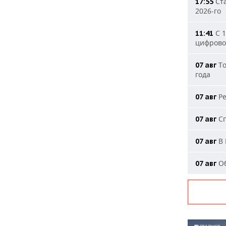
Ста
17:55
2026-го
С 1
11:41
цифрово
То
07 авг
года
Ре
07 авг
Сп
07 авг
В 
07 авг
Об
07 авг