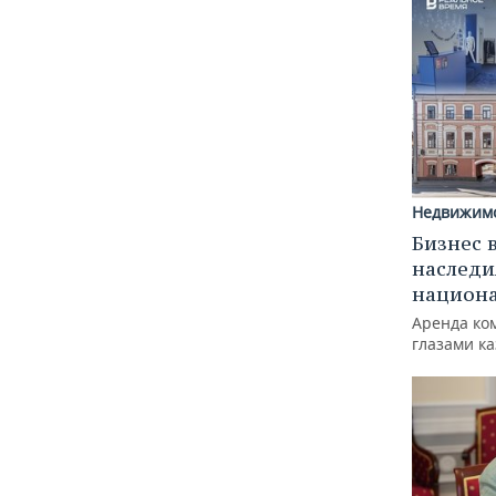
Недвижим
Бизнес 
наследи
национ
Аренда ко
глазами к