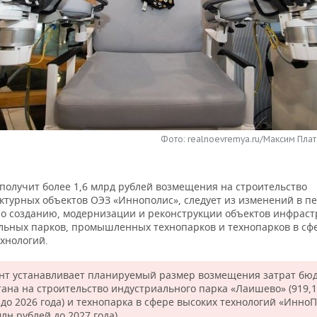
Фото: realnoevremya.ru/Максим Плат
 получит более 1,6 млрд рублей возмещения на строительство
ктурных объектов ОЭЗ «Иннополис», следует из изменений в п
по созданию, модернизации и реконструкции объектов инфраст
льных парков, промышленных технопарков и технопарков в сф
хнологий.
нт устанавливает планируемый размер возмещения затрат бю
тана на строительство индустриального парка «Лаишево» (919,
 до 2026 года) и технопарка в сфере высоких технологий «Инно
млн рублей до 2027 года).