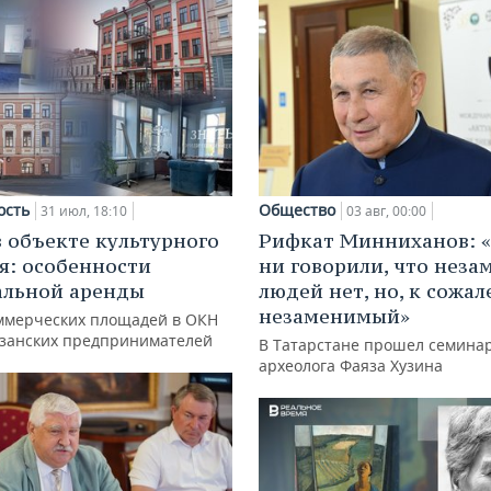
ость
Общество
31 июл, 18:10
03 авг, 00:00
в объекте культурного
Рифкат Минниханов: «
я: особенности
ни говорили, что нез
альной аренды
людей нет, но, к сожал
незаменимый»
ммерческих площадей в ОКН
азанских предпринимателей
В Татарстане прошел семина
археолога Фаяза Хузина