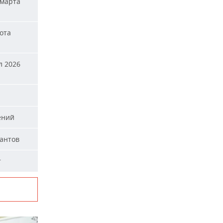
 марта
ота
л 2026
ений
тантов
т