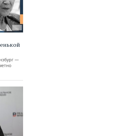
ленькой
нзбург —
аметно