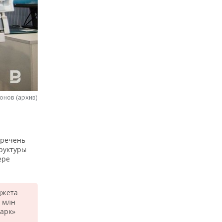
онов (архив)
еречень
руктуры
ере
джета
1 млн
Парк»