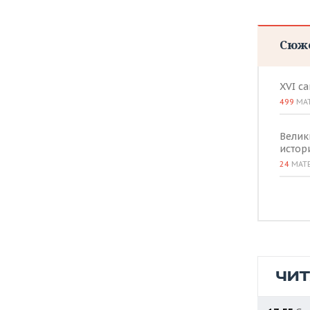
Сюж
XVI с
499
МА
Велик
истор
24
МАТ
ЧИ