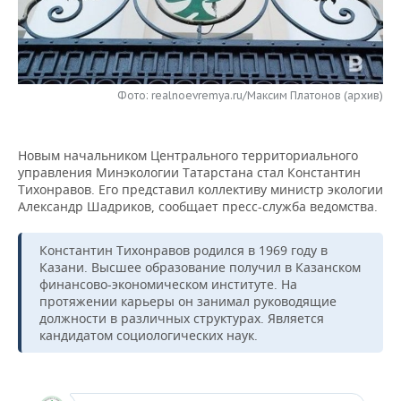
НЕФТЕХИМИЯ
РОЗНИЧНАЯ ТОРГОВЛЯ
НОВОСТИ ТЕХНОЛОГИЙ
МЕРОПРИЯТИЯ
НЕФТЬ
ТРАНСПОРТ
IT
НОВОСТИ МЕРОПРИЯТИЙ
СПОРТ
ОПК
Фото: realnoevremya.ru/Максим Платонов (архив)
УСЛУГИ
МЕДИА
ВЫЕЗДНАЯ РЕДАКЦИЯ
НОВОСТИ СПОРТА
ОБЩЕСТВО
ЭНЕРГЕТИКА
Новым начальником Центрального территориального
ТЕЛЕКОММУНИКАЦИИ
БИЗНЕС-БРАНЧИ
ФУТБОЛ
НОВОСТИ ОБЩЕСТВА
ФОТОГАЛЕРЕЯ
управления Минэкологии Татарстана стал Константин
Тихонравов. Его представил коллективу министр экологии
ONLINE-КОНФЕРЕНЦИИ
ХОККЕЙ
ВЛАСТЬ
СЮЖЕТЫ
Александр Шадриков, сообщает пресс-служба ведомства.
ОТКРЫТАЯ ЛЕКЦИЯ
БАСКЕТБОЛ
ИНФРАСТРУКТУРА
СПРАВОЧНИК
Константин Тихонравов родился в 1969 году в
Казани. Высшее образование получил в Казанском
ВОЛЕЙБОЛ
ИСТОРИЯ
СПИСОК ПЕРСОН
ПОЛНАЯ ВЕРСИЯ
финансово-экономическом институте. На
протяжении карьеры он занимал руководящие
должности в различных структурах. Является
КИБЕРСПОРТ
КУЛЬТУРА
СПИСОК КОМПАНИЙ
кандидатом социологических наук.
ФИГУРНОЕ КАТАНИЕ
МЕДИЦИНА