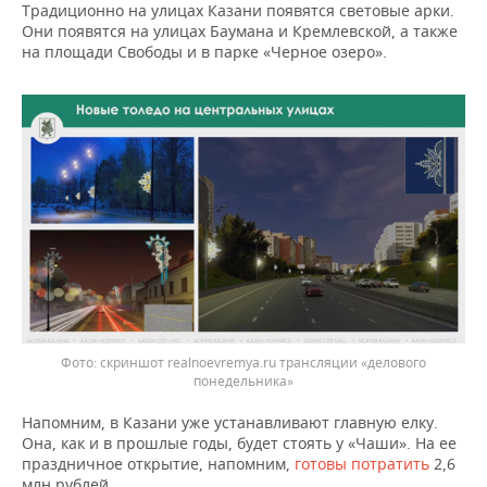
ВОДНЫЕ ВИДЫ СПОРТА
ОБРАЗОВАНИЕ
Традиционно на улицах Казани появятся световые арки.
Они появятся на улицах Баумана и Кремлевской, а также
на площади Свободы и в парке «Черное озеро».
ХОККЕЙ С МЯЧОМ
ПРОИСШЕСТВИЯ
скриншот realnoevremya.ru трансляции «делового
понедельника»
Напомним, в Казани уже устанавливают главную елку.
Она, как и в прошлые годы, будет стоять у «Чаши». На ее
праздничное открытие, напомним,
готовы потратить
2,6
млн рублей.