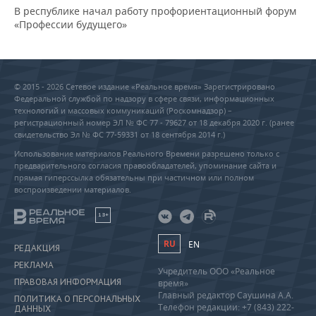
В республике начал работу профориентационный форум
«Профессии будущего»
© 2015 - 2026 Сетевое издание «Реальное время» Зарегистрировано
Федеральной службой по надзору в сфере связи, информационных
технологий и массовых коммуникаций (Роскомнадзор) –
регистрационный номер ЭЛ № ФС 77 - 79627 от 18 декабря 2020 г. (ранее
свидетельство Эл № ФС 77-59331 от 18 сентября 2014 г.)
Использование материалов Реального Времени разрешено только с
предварительного согласия правообладателей, упоминание сайта и
прямая гиперссылка обязательны при частичном или полном
воспроизведении материалов.
18+
RU
EN
РЕДАКЦИЯ
РЕКЛАМА
Учредитель ООО «Реальное
ПРАВОВАЯ ИНФОРМАЦИЯ
время»
Главный редактор Саушина А.А.
ПОЛИТИКА О ПЕРСОНАЛЬНЫХ
Телефон редакции: +7 (843) 222-
ДАННЫХ