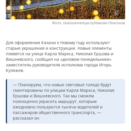
НЕФТЕХИМИЯ
РОЗНИЧНАЯ ТОРГОВЛЯ
НОВОСТИ ТЕХНОЛОГИЙ
МЕРОПРИЯТИЯ
НЕФТЬ
Фото: realnoevremya.ru/Максим Платонов
ТРАНСПОРТ
IT
НОВОСТИ МЕРОПРИЯТИЙ
СПОРТ
ОПК
УСЛУГИ
МЕДИА
ВЫЕЗДНАЯ РЕДАКЦИЯ
НОВОСТИ СПОРТА
ОБЩЕСТВО
ЭНЕРГЕТИКА
Для оформления Казани к Новому году используют
старые украшения и конструкции. Новые элементы
ТЕЛЕКОММУНИКАЦИИ
БИЗНЕС-БРАНЧИ
ФУТБОЛ
НОВОСТИ ОБЩЕСТВА
ФОТОГАЛЕРЕЯ
появятся на улице Карла Маркса, Николая Ершова и
Вишневского, сообщил на «деловом понедельнике»
ONLINE-КОНФЕРЕНЦИИ
ХОККЕЙ
ВЛАСТЬ
СЮЖЕТЫ
заместитель руководителя исполкома города Игорь
Куляжев.
ОТКРЫТАЯ ЛЕКЦИЯ
БАСКЕТБОЛ
ИНФРАСТРУКТУРА
СПРАВОЧНИК
— Планируем, что новые световые толедо будут
смонтированы по улицам Карла Маркса, Николая
ВОЛЕЙБОЛ
ИСТОРИЯ
СПИСОК ПЕРСОН
ПОЛНАЯ ВЕРСИЯ
Ершова и Вишневского. Так мы сможем
полноценно украсить маршрут, которым
КИБЕРСПОРТ
КУЛЬТУРА
СПИСОК КОМПАНИЙ
ежедневно пользуются тысячи водителей и
пассажиров общественного транспорта, —
рассказал он.
ФИГУРНОЕ КАТАНИЕ
МЕДИЦИНА