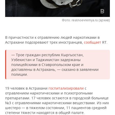
НЕФТЕХИМИЯ
РОЗНИЧНАЯ ТОРГОВЛЯ
НОВОСТИ ТЕХНОЛОГИЙ
МЕРОПРИЯТИЯ
НЕФТЬ
Фото: realnoevremya.ru (архив)
ТРАНСПОРТ
IT
НОВОСТИ МЕРОПРИЯТИЙ
СПОРТ
ОПК
УСЛУГИ
МЕДИА
ВЫЕЗДНАЯ РЕДАКЦИЯ
НОВОСТИ СПОРТА
ОБЩЕСТВО
ЭНЕРГЕТИКА
В причастности к отравлению людей наркотиками в
Астрахани подозревают трех иностранцев,
сообщает
RT.
ТЕЛЕКОММУНИКАЦИИ
БИЗНЕС-БРАНЧИ
ФУТБОЛ
НОВОСТИ ОБЩЕСТВА
ФОТОГАЛЕРЕЯ
— Трое граждан республик Кыргызстан,
ONLINE-КОНФЕРЕНЦИИ
ХОККЕЙ
ВЛАСТЬ
СЮЖЕТЫ
Узбекистан и Таджикистан задержаны
полицейскими в Ставропольском крае и
ОТКРЫТАЯ ЛЕКЦИЯ
БАСКЕТБОЛ
ИНФРАСТРУКТУРА
СПРАВОЧНИК
доставлены в Астрахань, — сказано в заявлении
полиции.
ВОЛЕЙБОЛ
ИСТОРИЯ
СПИСОК ПЕРСОН
ПОЛНАЯ ВЕРСИЯ
19 человек в Астрахани
госпитализировали
с
КИБЕРСПОРТ
КУЛЬТУРА
СПИСОК КОМПАНИЙ
отравлением наркотическими и психотропными
препаратами. 17 человек остаются в городской больнице
№3 с отравлениями наркотическими веществами. Из них
ФИГУРНОЕ КАТАНИЕ
МЕДИЦИНА
шестеро — в тяжелом состоянии, 11 пациентов средней
степени тяжести находятся в общей палате.