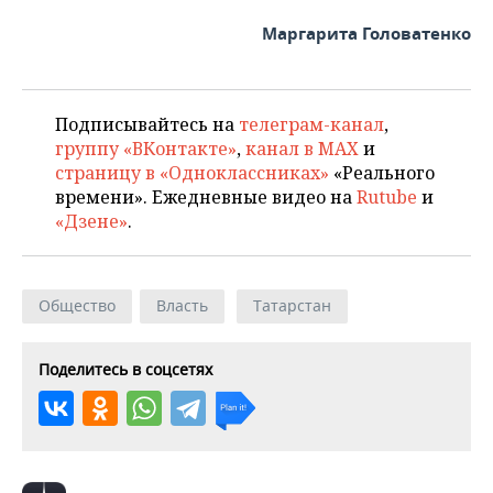
ВОДНЫЕ ВИДЫ СПОРТА
ОБРАЗОВАНИЕ
Маргарита Головатенко
ХОККЕЙ С МЯЧОМ
ПРОИСШЕСТВИЯ
Подписывайтесь на
телеграм-канал
,
группу «ВКонтакте»
,
канал в MAX
и
страницу в «Одноклассниках»
«Реального
времени». Ежедневные видео на
Rutube
и
«Дзене»
.
Общество
Власть
Татарстан
Поделитесь в соцсетях