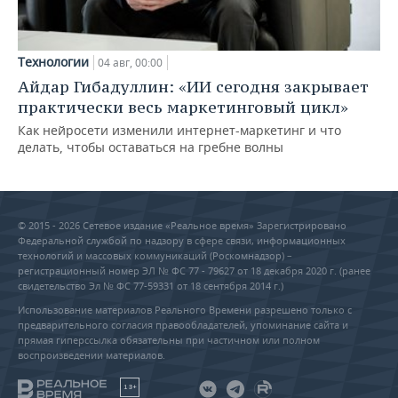
Технологии
04 авг, 00:00
Айдар Гибадуллин: «ИИ сегодня закрывает
практически весь маркетинговый цикл»
Как нейросети изменили интернет-маркетинг и что
делать, чтобы оставаться на гребне волны
© 2015 - 2026 Сетевое издание «Реальное время» Зарегистрировано
Федеральной службой по надзору в сфере связи, информационных
технологий и массовых коммуникаций (Роскомнадзор) –
регистрационный номер ЭЛ № ФС 77 - 79627 от 18 декабря 2020 г. (ранее
свидетельство Эл № ФС 77-59331 от 18 сентября 2014 г.)
Использование материалов Реального Времени разрешено только с
предварительного согласия правообладателей, упоминание сайта и
прямая гиперссылка обязательны при частичном или полном
воспроизведении материалов.
18+