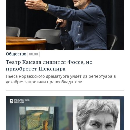
Общество
00:00
Театр Камала лишится Фоссе, но
приобретет Шекспира
Пьеса норвежского драматурга уйдет из репертуара в
декабре: запретили правообладатели