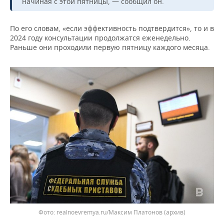
ВОДНЫЕ ВИДЫ СПОРТА
ОБРАЗОВАНИЕ
начиная с этой пятницы, — сообщил он.
ХОККЕЙ С МЯЧОМ
ПРОИСШЕСТВИЯ
По его словам, «если эффективность подтвердится», то и в
2024 году консультации продолжатся еженедельно.
Раньше они проходили первую пятницу каждого месяца.
realnoevremya.ru/Максим Платонов (архив)