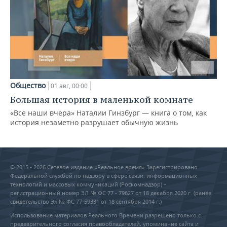
Общество
01 авг, 00:00
Большая история в маленькой комнате
«Все наши вчера» Наталии Гинзбург — книга о том, как
история незаметно разрушает обычную жизнь
© 2015 - 2026 Сетевое издание «Реальное время» Зарегистрировано
Федеральной службой по надзору в сфере связи, информационных
технологий и массовых коммуникаций (Роскомнадзор) –
регистрационный номер ЭЛ № ФС 77 - 79627 от 18 декабря 2020 г. (ранее
свидетельство Эл № ФС 77-59331 от 18 сентября 2014 г.)
Использование материалов Реального Времени разрешено только с
предварительного согласия правообладателей, упоминание сайта и