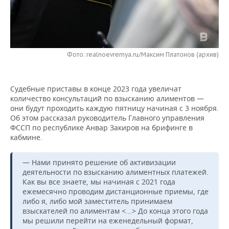
НЕФТЕХИМИЯ
РОЗНИЧНАЯ ТОРГОВЛЯ
НОВОСТИ ТЕХНОЛОГИЙ
МЕРОПРИЯТИЯ
НЕФТЬ
ТРАНСПОРТ
IT
НОВОСТИ МЕРОПРИЯТИЙ
СПОРТ
ОПК
Фото: realnoevremya.ru/Максим Платонов (архив)
УСЛУГИ
МЕДИА
ВЫЕЗДНАЯ РЕДАКЦИЯ
НОВОСТИ СПОРТА
ОБЩЕСТВО
ЭНЕРГЕТИКА
Судебные приставы в конце 2023 года увеличат
ТЕЛЕКОММУНИКАЦИИ
БИЗНЕС-БРАНЧИ
ФУТБОЛ
НОВОСТИ ОБЩЕСТВА
ФОТОГАЛЕРЕЯ
количество консультаций по взысканию алиментов —
они будут проходить каждую пятницу начиная с 3 ноября.
ONLINE-КОНФЕРЕНЦИИ
ХОККЕЙ
ВЛАСТЬ
СЮЖЕТЫ
Об этом рассказал руководитель Главного управления
ФССП по республике Анвар Закиров на брифинге в
ОТКРЫТАЯ ЛЕКЦИЯ
БАСКЕТБОЛ
ИНФРАСТРУКТУРА
СПРАВОЧНИК
кабмине.
ВОЛЕЙБОЛ
ИСТОРИЯ
СПИСОК ПЕРСОН
ПОЛНАЯ ВЕРСИЯ
— Нами принято решение об активизации
деятельности по взысканию алиментных платежей.
Как вы все знаете, мы начиная с 2021 года
КИБЕРСПОРТ
КУЛЬТУРА
СПИСОК КОМПАНИЙ
ежемесячно проводим дистанционные приемы, где
либо я, либо мой заместитель принимаем
ФИГУРНОЕ КАТАНИЕ
МЕДИЦИНА
взыскателей по алиментам <...> До конца этого года
мы решили перейти на еженедельный формат,