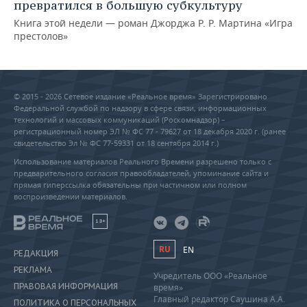
превратился в большую субкультуру
Книга этой недели — роман Джорджа Р. Р. Мартина «Игра
престолов»
© 2015 - 2026 Сетевое издание «Реальное время» Зарегистрировано
Федеральной службой по надзору в сфере связи, информационных
технологий и массовых коммуникаций (Роскомнадзор) –
регистрационный номер ЭЛ № ФС 77 - 79627 от 18 декабря 2020 г. (ранее
свидетельство Эл № ФС 77-59331 от 18 сентября 2014 г.)
Использование материалов Реального Времени разрешено только с
предварительного согласия правообладателей, упоминание сайта и
прямая гиперссылка обязательны при частичном или полном
воспроизведении материалов.
18+
RU
EN
РЕДАКЦИЯ
РЕКЛАМА
Учредитель ООО «Реальное
ПРАВОВАЯ ИНФОРМАЦИЯ
время»
Главный редактор Саушина А.А.
ПОЛИТИКА О ПЕРСОНАЛЬНЫХ