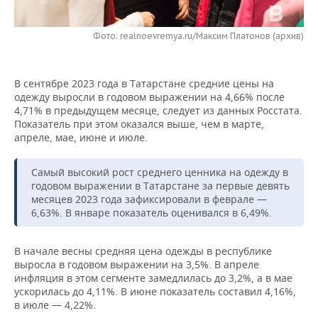
НЕФТЕХИМИЯ
РОЗНИЧНАЯ ТОРГОВЛЯ
НОВОСТИ ТЕХНОЛОГИЙ
МЕРОПРИЯТИЯ
НЕФТЬ
Фото: realnoevremya.ru/Максим Платонов (архив)
ТРАНСПОРТ
IT
НОВОСТИ МЕРОПРИЯТИЙ
СПОРТ
ОПК
В сентябре 2023 года в Татарстане средние цены на
УСЛУГИ
МЕДИА
ВЫЕЗДНАЯ РЕДАКЦИЯ
НОВОСТИ СПОРТА
ОБЩЕСТВО
одежду выросли в годовом выражении на 4,66% после
ЭНЕРГЕТИКА
4,71% в предыдущем месяце, следует из данных Росстата.
ТЕЛЕКОММУНИКАЦИИ
БИЗНЕС-БРАНЧИ
ФУТБОЛ
НОВОСТИ ОБЩЕСТВА
Показатель при этом оказался выше, чем в марте,
ФОТОГАЛЕРЕЯ
апреле, мае, июне и июле.
ONLINE-КОНФЕРЕНЦИИ
ХОККЕЙ
ВЛАСТЬ
СЮЖЕТЫ
Самый высокий рост среднего ценника на одежду в
годовом выражении в Татарстане за первые девять
ОТКРЫТАЯ ЛЕКЦИЯ
БАСКЕТБОЛ
ИНФРАСТРУКТУРА
СПРАВОЧНИК
месяцев 2023 года зафиксировали в феврале —
6,63%. В январе показатель оценивался в 6,49%.
ВОЛЕЙБОЛ
ИСТОРИЯ
СПИСОК ПЕРСОН
ПОЛНАЯ ВЕРСИЯ
В начале весны средняя цена одежды в республике
КИБЕРСПОРТ
КУЛЬТУРА
СПИСОК КОМПАНИЙ
выросла в годовом выражении на 3,5%. В апреле
инфляция в этом сегменте замедлилась до 3,2%, а в мае
ФИГУРНОЕ КАТАНИЕ
МЕДИЦИНА
ускорилась до 4,11%. В июне показатель составил 4,16%,
в июле — 4,22%.