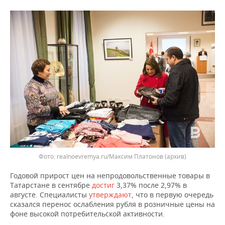
ВОДНЫЕ ВИДЫ СПОРТА
ОБРАЗОВАНИЕ
ХОККЕЙ С МЯЧОМ
ПРОИСШЕСТВИЯ
realnoevremya.ru/Максим Платонов (архив)
Годовой прирост цен на непродовольственные товары в
Татарстане в сентябре
достиг
3,37% после 2,97% в
августе. Специалисты
утверждают
, что в первую очередь
сказался перенос ослабления рубля в розничные цены на
фоне высокой потребительской активности.