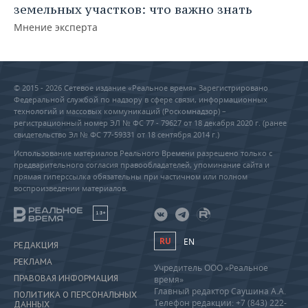
земельных участков: что важно знать
Мнение эксперта
© 2015 - 2026 Сетевое издание «Реальное время» Зарегистрировано
Федеральной службой по надзору в сфере связи, информационных
технологий и массовых коммуникаций (Роскомнадзор) –
регистрационный номер ЭЛ № ФС 77 - 79627 от 18 декабря 2020 г. (ранее
свидетельство Эл № ФС 77-59331 от 18 сентября 2014 г.)
Использование материалов Реального Времени разрешено только с
предварительного согласия правообладателей, упоминание сайта и
прямая гиперссылка обязательны при частичном или полном
воспроизведении материалов.
18+
RU
EN
РЕДАКЦИЯ
РЕКЛАМА
Учредитель ООО «Реальное
ПРАВОВАЯ ИНФОРМАЦИЯ
время»
Главный редактор Саушина А.А.
ПОЛИТИКА О ПЕРСОНАЛЬНЫХ
Телефон редакции: +7 (843) 222-
ДАННЫХ