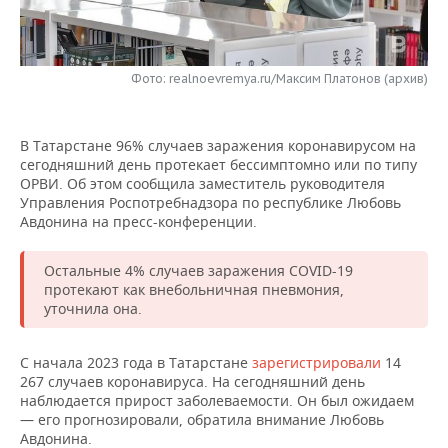
НЕФТЕХИМИЯ
РОЗНИЧНАЯ ТОРГОВЛЯ
НОВОСТИ ТЕХНОЛОГИЙ
МЕРОПРИЯТИЯ
НЕФТЬ
Фото: realnoevremya.ru/Максим Платонов (архив)
ТРАНСПОРТ
IT
НОВОСТИ МЕРОПРИЯТИЙ
СПОРТ
ОПК
УСЛУГИ
МЕДИА
ВЫЕЗДНАЯ РЕДАКЦИЯ
НОВОСТИ СПОРТА
ОБЩЕСТВО
ЭНЕРГЕТИКА
В Татарстане 96% случаев заражения коронавирусом на
сегодняшний день протекает бессимптомно или по типу
ТЕЛЕКОММУНИКАЦИИ
БИЗНЕС-БРАНЧИ
ФУТБОЛ
НОВОСТИ ОБЩЕСТВА
ФОТОГАЛЕРЕЯ
ОРВИ. Об этом сообщила заместитель руководителя
Управления Роспотребнадзора по республике Любовь
ONLINE-КОНФЕРЕНЦИИ
ХОККЕЙ
ВЛАСТЬ
СЮЖЕТЫ
Авдонина на пресс-конференции.
ОТКРЫТАЯ ЛЕКЦИЯ
БАСКЕТБОЛ
ИНФРАСТРУКТУРА
СПРАВОЧНИК
Остальные 4% случаев заражения COVID-19
протекают как внебольничная пневмония,
уточнила она.
ВОЛЕЙБОЛ
ИСТОРИЯ
СПИСОК ПЕРСОН
ПОЛНАЯ ВЕРСИЯ
КИБЕРСПОРТ
КУЛЬТУРА
СПИСОК КОМПАНИЙ
С начала 2023 года в Татарстане
зарегистрировали
14
267 случаев коронавируса. На сегодняшний день
наблюдается прирост заболеваемости. Он был ожидаем
ФИГУРНОЕ КАТАНИЕ
МЕДИЦИНА
— его прогнозировали, обратила внимание Любовь
Авдонина.