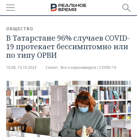
РЕГИОНЫ
ОБЩЕСТВО
В Татарстане 96% случаев COVID-
БАШКОРТОСТАН
НОВОСТИ
19 протекает бессимптомно или
ТАТАРСТАН
АНАЛИТИКА
по типу ОРВИ
УДМУРТИЯ
НОВОСТИ АНАЛИТИКИ
ЭКОНОМИКА
10:08, 13.10.2023
Сюжет:
Все о коронавирусе / COVID-19
ДЕКЛАРАЦИИ О ДОХОДАХ
НОВОСТИ ЭКОНОМИКИ
ПРОМЫШЛЕННОСТЬ
КОРОЛИ ГОСЗАКАЗА ПФО
ФИНАНСЫ
НОВОСТИ
НЕДВИЖИМОСТЬ
ПРОМЫШЛЕННОСТИ
ВУЗЫ ТАТАРСТАНА
БАНКИ
НОВОСТИ НЕДВИЖИМОСТИ
АВТО
АГРОПРОМ
КОМУ ПРИНАДЛЕЖАТ
БЮДЖЕТ
НОВОСТИ АВТО
БИЗНЕС
ТОРГОВЫЕ ЦЕНТРЫ
МАШИНОСТРОЕНИЕ
ТАТАРСТАНА
ИНВЕСТИЦИИ
НОВОСТИ БИЗНЕСА
ТЕХНОЛОГИИ