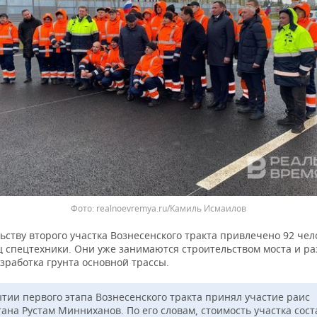
realnoevremya.ru/Камиль Исмаилов
ьству второго участка Вознесенского тракта привлечено 92 чел
ц спецтехники. Они уже занимаются строительством моста и ра
зработка грунта основной трассы.
ытии первого этапа Вознесенского тракта принял участие раис
тана Рустам Минниханов. По его словам, стоимость участка сос