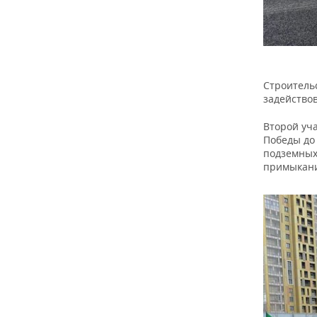
Строительс
задейство
Второй уча
Победы до 
подземных
примыкани