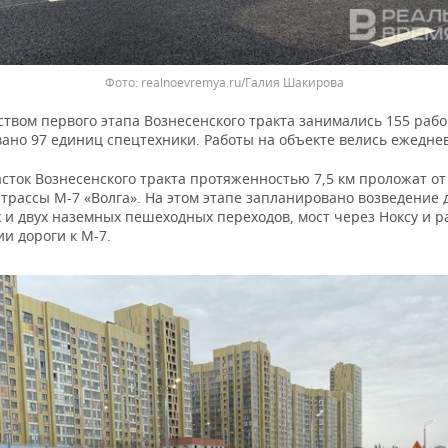
realnoevremya.ru/Галия Шакирова
твом первого этапа Вознесенского тракта занимались 155 рабо
вано 97 единиц спецтехники. Работы на объекте велись ежедне
сток Вознесенского тракта протяженностью 7,5 км проложат от
трассы М-7 «Волга». На этом этапе запланировано возведение 
 и двух наземных пешеходных переходов, мост через Ноксу и р
и дороги к М-7.