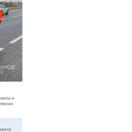
овека и
звязки.
тавила