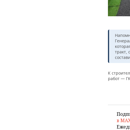
Напомн
Генера
котора
тракт, 
состави
К строител
работ — Г
Подп
в MA
Ежед