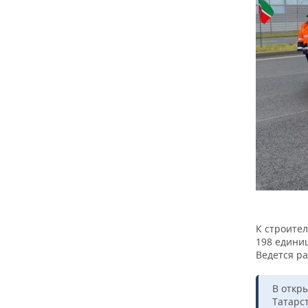
К строител
198 едини
Ведется ра
В откр
Татарс