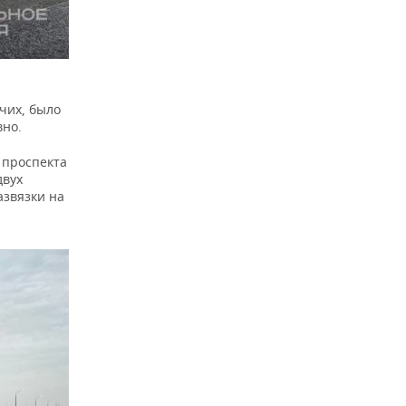
чих, было
вно.
 проспекта
двух
азвязки на