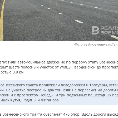
Фото: realnoevremya.ru/Га
запустили автомобильное движение по первому этапу Вознесенс
ткрыт шестиполосный участок от улицы Гвардейской до проспек
остью 3,8 км.
Вознесенского тракта проложили велодорожки и тротуары, уста
и. На участке построены два тоннеля: на пересечении дороги с
йской и с проспектом Победы, и три подземных пешеходных пе
лицах Кутуя, Родины и Жиганова.
Вознесенского тракта обеспечат 470 опор. Вдоль дороги высад