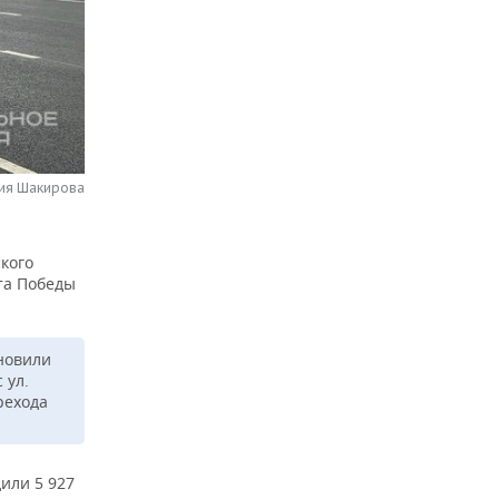
лия Шакирова
кого
та Победы
новили
 ул.
рехода
или 5 927