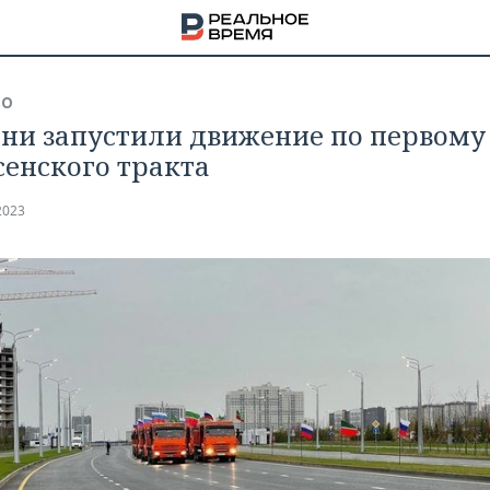
ВО
ани запустили движение по первому
сенского тракта
2023
НА