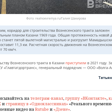
realnoevremya.ru/Галия Шакирова
им, коридор для строительства Вознесенского тракта заложен
льным планом Казани 1969 года. Общая протяженность новой д
я станет пятой вылетной магистралью и разгрузит Мамадышск
составит 11,3 км. Расчетная скорость движения на Вознесенском
т 70 км/ч.
ьству Вознесенского тракта в Казани
приступили
в 2021 году. З
КУ «Главтатдортранс», генеральный подрядчик — ООО «Волга-А
Татья
исывайтесь на
телеграм-канал
,
группу «ВКонтакте»
,
к
X
и
страницу в «Одноклассниках»
«Реального времени»
невные видео на
Rutube
и
«Дзене»
.