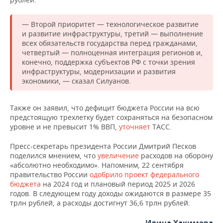
ВОДНЫЕ ВИДЫ СПОРТА
ОБРАЗОВАНИЕ
ХОККЕЙ С МЯЧОМ
ПРОИСШЕСТВИЯ
— Второй приоритет — технологическое развитие
и развитие инфраструктуры, третий — выполнение
всех обязательств государства перед гражданами,
четвертый — полноценная интеграция регионов и,
конечно, поддержка субъектов РФ с точки зрения
инфраструктуры, модернизации и развития
экономики, — сказал Силуанов.
Также он заявил, что дефицит бюджета России на всю
предстоящую трехлетку будет сохраняться на безопасном
уровне и не превысит 1% ВВП,
уточняет
ТАСС.
Пресс-секретарь президента России Дмитрий Песков
поделился мнением, что
увеличение
расходов на оборону
«абсолютно необходимо». Напомним, 22 сентября
правительство России
одобрило проект федерального
бюджета
на 2024 год и плановый период 2025 и 2026
годов. В следующем году доходы ожидаются в размере 35
трлн рублей, а расходы достигнут 36,6 трлн рублей.
Илина Хакимова