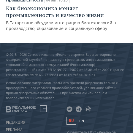
04 авг, 10:20
Как биоэкономика меняет
промышленность и качество жизни
В Татарстане обсудили интеграцию биотехнологий в
производство, образование и социальную сферу
© 2015 - 2026 Сетевое издание «Реальное время» Зарегистрировано
Федеральной службой по надзору в сфере связи, информационных
технологий и массовых коммуникаций (Роскомнадзор) –
регистрационный номер ЭЛ № ФС 77 - 79627 от 18 декабря 2020 г. (ранее
свидетельство Эл № ФС 77-59331 от 18 сентября 2014 г.)
Использование материалов Реального Времени разрешено только с
предварительного согласия правообладателей, упоминание сайта и
прямая гиперссылка обязательны при частичном или полном
воспроизведении материалов.
18+
RU
EN
РЕДАКЦИЯ
РЕКЛАМА
Учредитель ООО «Реальное