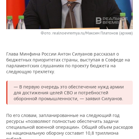
НЕФТЕХИМИЯ
РОЗНИЧНАЯ ТОРГОВЛЯ
НОВОСТИ ТЕХНОЛОГИЙ
МЕРОПРИЯТИЯ
НЕФТЬ
ТРАНСПОРТ
IT
НОВОСТИ МЕРОПРИЯТИЙ
СПОРТ
ОПК
Фото: realnoevremya.ru/Максим Платонов (архив)
УСЛУГИ
МЕДИА
ВЫЕЗДНАЯ РЕДАКЦИЯ
НОВОСТИ СПОРТА
ОБЩЕСТВО
ЭНЕРГЕТИКА
Глава Минфина России Антон Силуанов рассказал о
ТЕЛЕКОММУНИКАЦИИ
БИЗНЕС-БРАНЧИ
ФУТБОЛ
НОВОСТИ ОБЩЕСТВА
ФОТОГАЛЕРЕЯ
бюджетных приоритетах страны, выступая в Совфеде на
парламентских слушаниях по проекту бюджета на
ONLINE-КОНФЕРЕНЦИИ
ХОККЕЙ
ВЛАСТЬ
СЮЖЕТЫ
следующую трехлетку.
ОТКРЫТАЯ ЛЕКЦИЯ
БАСКЕТБОЛ
ИНФРАСТРУКТУРА
СПРАВОЧНИК
— В первую очередь это обеспечение нужд армии
для достижения целей СВО и потребностей
ВОЛЕЙБОЛ
ИСТОРИЯ
СПИСОК ПЕРСОН
ПОЛНАЯ ВЕРСИЯ
оборонной промышленности, — заявил Силуанов.
КИБЕРСПОРТ
КУЛЬТУРА
СПИСОК КОМПАНИЙ
По его словам, запланированные на следующий год
ресурсы «позволяют полностью обеспечить задачи
ФИГУРНОЕ КАТАНИЕ
МЕДИЦИНА
специальной военной операции». Общий объем расходов
на национальную оборону составит 10,8 триллиона
рублей.