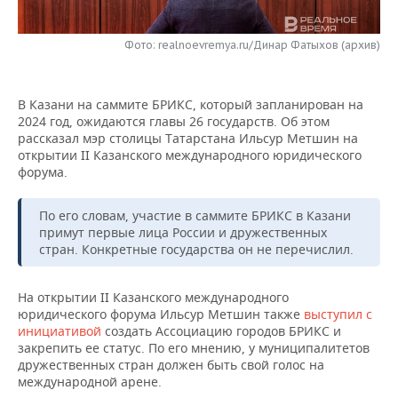
НЕФТЕХИМИЯ
РОЗНИЧНАЯ ТОРГОВЛЯ
НОВОСТИ ТЕХНОЛОГИЙ
МЕРОПРИЯТИЯ
НЕФТЬ
Фото: realnoevremya.ru/Динар Фатыхов (архив)
ТРАНСПОРТ
IT
НОВОСТИ МЕРОПРИЯТИЙ
СПОРТ
ОПК
В Казани на саммите БРИКС, который запланирован на
УСЛУГИ
МЕДИА
ВЫЕЗДНАЯ РЕДАКЦИЯ
НОВОСТИ СПОРТА
ОБЩЕСТВО
2024 год, ожидаются главы 26 государств. Об этом
ЭНЕРГЕТИКА
рассказал мэр столицы Татарстана Ильсур Метшин на
ТЕЛЕКОММУНИКАЦИИ
БИЗНЕС-БРАНЧИ
ФУТБОЛ
НОВОСТИ ОБЩЕСТВА
открытии II Казанского международного юридического
ФОТОГАЛЕРЕЯ
форума.
ONLINE-КОНФЕРЕНЦИИ
ХОККЕЙ
ВЛАСТЬ
СЮЖЕТЫ
По его словам, участие в саммите БРИКС в Казани
примут первые лица России и дружественных
ОТКРЫТАЯ ЛЕКЦИЯ
БАСКЕТБОЛ
ИНФРАСТРУКТУРА
СПРАВОЧНИК
стран. Конкретные государства он не перечислил.
ВОЛЕЙБОЛ
ИСТОРИЯ
СПИСОК ПЕРСОН
ПОЛНАЯ ВЕРСИЯ
На открытии II Казанского международного
юридического форума Ильсур Метшин также
выступил с
КИБЕРСПОРТ
КУЛЬТУРА
СПИСОК КОМПАНИЙ
инициативой
создать Ассоциацию городов БРИКС и
закрепить ее статус. По его мнению, у муниципалитетов
ФИГУРНОЕ КАТАНИЕ
МЕДИЦИНА
дружественных стран должен быть свой голос на
международной арене.