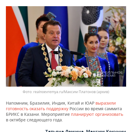
ВОДНЫЕ ВИДЫ СПОРТА
ОБРАЗОВАНИЕ
ХОККЕЙ С МЯЧОМ
ПРОИСШЕСТВИЯ
realnoevremya.ru/Максим Платонов (архив)
Напомним, Бразилия, Индия, Китай и ЮАР
выразили
готовность оказать поддержку
России во время саммита
БРИКС в Казани. Мероприятие
планируют организовать
в октябре следующего года.
Татьяна Демина, Максим Кокунин