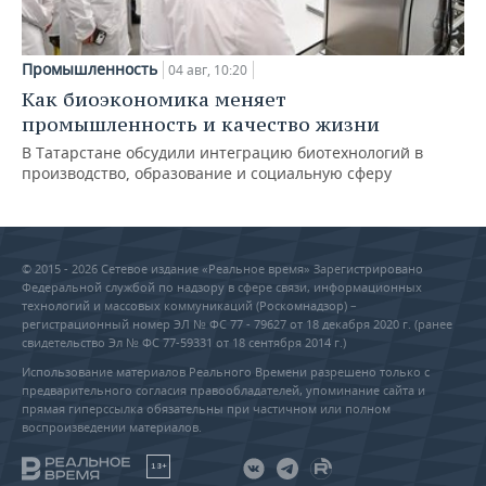
Промышленность
04 авг, 10:20
Как биоэкономика меняет
промышленность и качество жизни
В Татарстане обсудили интеграцию биотехнологий в
производство, образование и социальную сферу
© 2015 - 2026 Сетевое издание «Реальное время» Зарегистрировано
Федеральной службой по надзору в сфере связи, информационных
технологий и массовых коммуникаций (Роскомнадзор) –
регистрационный номер ЭЛ № ФС 77 - 79627 от 18 декабря 2020 г. (ранее
свидетельство Эл № ФС 77-59331 от 18 сентября 2014 г.)
Использование материалов Реального Времени разрешено только с
предварительного согласия правообладателей, упоминание сайта и
прямая гиперссылка обязательны при частичном или полном
воспроизведении материалов.
18+