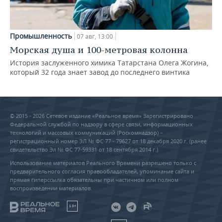
Промышленность
07 авг, 13:00
Морская душа и 100-метровая колонна
История заслуженного химика Татарстана Олега Жогина,
который 32 года знает завод до последнего винтика
© 2015 - 2026 Сетевое издание «Реальное время» Зарегистрировано
Федеральной службой по надзору в сфере связи, информационных
технологий и массовых коммуникаций (Роскомнадзор) –
регистрационный номер ЭЛ № ФС 77 - 79627 от 18 декабря 2020 г. (ранее
свидетельство Эл № ФС 77-59331 от 18 сентября 2014 г.)
Использование материалов Реального Времени разрешено только с
предварительного согласия правообладателей, упоминание сайта и
прямая гиперссылка обязательны при частичном или полном
воспроизведении материалов.
18+