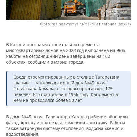
НЕФТЕХИМИЯ
РОЗНИЧНАЯ ТОРГОВЛЯ
НОВОСТИ ТЕХНОЛОГИЙ
МЕРОПРИЯТИЯ
НЕФТЬ
Фото: realnoevremya.ru/Максим Платонов (архив)
ТРАНСПОРТ
IT
НОВОСТИ МЕРОПРИЯТИЙ
СПОРТ
ОПК
УСЛУГИ
МЕДИА
ВЫЕЗДНАЯ РЕДАКЦИЯ
НОВОСТИ СПОРТА
ОБЩЕСТВО
ЭНЕРГЕТИКА
В Казани программа капитального ремонта
многоквартирных домов на 2023 год выполнена на 96%.
ТЕЛЕКОММУНИКАЦИИ
БИЗНЕС-БРАНЧИ
ФУТБОЛ
НОВОСТИ ОБЩЕСТВА
ФОТОГАЛЕРЕЯ
Работы на сегодняшний день завершены на 162
объектах, сообщили в мэрии города.
ONLINE-КОНФЕРЕНЦИИ
ХОККЕЙ
ВЛАСТЬ
СЮЖЕТЫ
Среди отремонтированных в столице Татарстана
ОТКРЫТАЯ ЛЕКЦИЯ
БАСКЕТБОЛ
ИНФРАСТРУКТУРА
СПРАВОЧНИК
зданий — многоквартирный дом №45 по ул.
Галиаскара Камала, в котором проживают 175
человек. Его построили в 1966 году. Капремонт в
ВОЛЕЙБОЛ
ИСТОРИЯ
СПИСОК ПЕРСОН
ПОЛНАЯ ВЕРСИЯ
нем не проводился более 50 лет.
КИБЕРСПОРТ
КУЛЬТУРА
СПИСОК КОМПАНИЙ
В доме №45 по ул. Галиаскара Камала рабочие обновили
фасад, крышу и подъезды, заменили электрику. Работы
ФИГУРНОЕ КАТАНИЕ
МЕДИЦИНА
также затронули систему отопления, водоснабжения и
водоотведения.