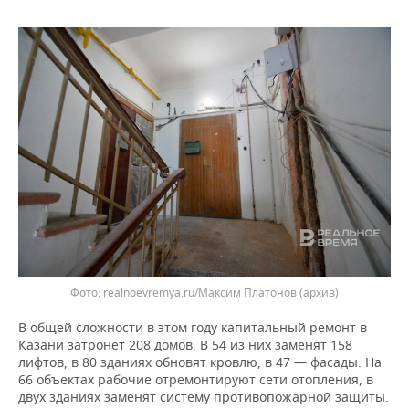
ВОДНЫЕ ВИДЫ СПОРТА
ОБРАЗОВАНИЕ
ХОККЕЙ С МЯЧОМ
ПРОИСШЕСТВИЯ
realnoevremya.ru/Максим Платонов (архив)
В общей сложности в этом году капитальный ремонт в
Казани затронет 208 домов. В 54 из них заменят 158
лифтов, в 80 зданиях обновят кровлю, в 47 — фасады. На
66 объектах рабочие отремонтируют сети отопления, в
двух зданиях заменят систему противопожарной защиты.