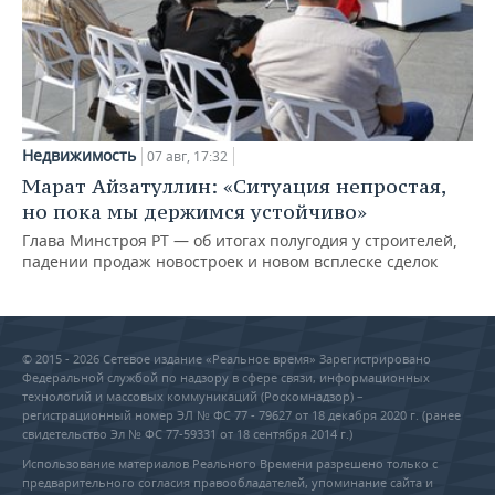
Недвижимость
07 авг, 17:32
Марат Айзатуллин: «Ситуация непростая,
но пока мы держимся устойчиво»
Глава Минстроя РТ — об итогах полугодия у строителей,
падении продаж новостроек и новом всплеске сделок
© 2015 - 2026 Сетевое издание «Реальное время» Зарегистрировано
Федеральной службой по надзору в сфере связи, информационных
технологий и массовых коммуникаций (Роскомнадзор) –
регистрационный номер ЭЛ № ФС 77 - 79627 от 18 декабря 2020 г. (ранее
свидетельство Эл № ФС 77-59331 от 18 сентября 2014 г.)
Использование материалов Реального Времени разрешено только с
предварительного согласия правообладателей, упоминание сайта и