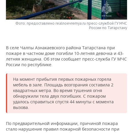
НЕФТЕХИМИЯ
РОЗНИЧНАЯ ТОРГОВЛЯ
НОВОСТИ ТЕХНОЛОГИЙ
МЕРОПРИЯТИЯ
НЕФТЬ
Фото: предоставлено realnoevremya.ru пресс-службой ГУ МЧС
ТРАНСПОРТ
IT
НОВОСТИ МЕРОПРИЯТИЙ
СПОРТ
России по Татарстану
ОПК
УСЛУГИ
МЕДИА
ВЫЕЗДНАЯ РЕДАКЦИЯ
НОВОСТИ СПОРТА
ОБЩЕСТВО
ЭНЕРГЕТИКА
В селе Чалпы Азнакаевского района Татарстана при
ТЕЛЕКОММУНИКАЦИИ
БИЗНЕС-БРАНЧИ
ФУТБОЛ
НОВОСТИ ОБЩЕСТВА
ФОТОГАЛЕРЕЯ
пожаре в частном доме погибли 10-летняя девочка и 43-
летняя женщина. Об этом сообщает пресс-служба ГУ МЧС
России по республике.
ONLINE-КОНФЕРЕНЦИИ
ХОККЕЙ
ВЛАСТЬ
СЮЖЕТЫ
ОТКРЫТАЯ ЛЕКЦИЯ
БАСКЕТБОЛ
ИНФРАСТРУКТУРА
На момент прибытия первых пожарных горела
СПРАВОЧНИК
мебель в зале. Площадь возгорания составила 2
квадратных метра. Во время тушения огня
ВОЛЕЙБОЛ
ИСТОРИЯ
СПИСОК ПЕРСОН
ПОЛНАЯ ВЕРСИЯ
обнаружили тела двух погибших. С пожаром
удалось справиться спустя 44 минуты с момента
КИБЕРСПОРТ
КУЛЬТУРА
СПИСОК КОМПАНИЙ
вызова.
ФИГУРНОЕ КАТАНИЕ
МЕДИЦИНА
По предварительной информации, причиной пожара
стало нарушение правил пожарной безопасности при