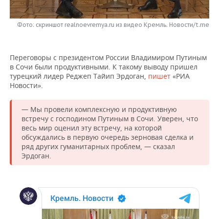
НЕФТЕХИМИЯ
РОЗНИЧНАЯ ТОРГОВЛЯ
НОВОСТИ ТЕХНОЛОГИЙ
МЕРОПРИЯТИЯ
НЕФТЬ
Фото: скриншот realnoevremya.ru из видео Кремль. Новости/t.me
ТРАНСПОРТ
IT
НОВОСТИ МЕРОПРИЯТИЙ
СПОРТ
ОПК
Переговоры с президентом России Владимиром Путиным
УСЛУГИ
МЕДИА
ВЫЕЗДНАЯ РЕДАКЦИЯ
НОВОСТИ СПОРТА
ОБЩЕСТВО
в Сочи были продуктивными. К такому выводу пришел
ЭНЕРГЕТИКА
турецкий лидер Реджеп Тайип Эрдоган,
пишет
«РИА
ТЕЛЕКОММУНИКАЦИИ
БИЗНЕС-БРАНЧИ
ФУТБОЛ
НОВОСТИ ОБЩЕСТВА
Новости».
ФОТОГАЛЕРЕЯ
ONLINE-КОНФЕРЕНЦИИ
ХОККЕЙ
ВЛАСТЬ
СЮЖЕТЫ
— Мы провели комплексную и продуктивную
встречу с господином Путиным в Сочи. Уверен, что
весь мир оценил эту встречу, на которой
ОТКРЫТАЯ ЛЕКЦИЯ
БАСКЕТБОЛ
ИНФРАСТРУКТУРА
СПРАВОЧНИК
обсуждались в первую очередь зерновая сделка и
ряд других гуманитарных проблем, — сказал
ВОЛЕЙБОЛ
ИСТОРИЯ
СПИСОК ПЕРСОН
ПОЛНАЯ ВЕРСИЯ
Эрдоган.
КИБЕРСПОРТ
КУЛЬТУРА
СПИСОК КОМПАНИЙ
ФИГУРНОЕ КАТАНИЕ
МЕДИЦИНА