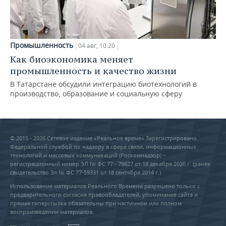
Промышленность
04 авг, 10:20
Как биоэкономика меняет
промышленность и качество жизни
В Татарстане обсудили интеграцию биотехнологий в
производство, образование и социальную сферу
© 2015 - 2026 Сетевое издание «Реальное время» Зарегистрировано
Федеральной службой по надзору в сфере связи, информационных
технологий и массовых коммуникаций (Роскомнадзор) –
регистрационный номер ЭЛ № ФС 77 - 79627 от 18 декабря 2020 г. (ранее
свидетельство Эл № ФС 77-59331 от 18 сентября 2014 г.)
Использование материалов Реального Времени разрешено только с
предварительного согласия правообладателей, упоминание сайта и
прямая гиперссылка обязательны при частичном или полном
воспроизведении материалов.