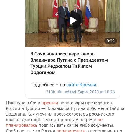
ВОДНЫЕ ВИДЫ СПОРТА
ОБРАЗОВАНИЕ
ХОККЕЙ С МЯЧОМ
ПРОИСШЕСТВИЯ
Накануне в Сочи
прошли
переговоры президентов
России и Турции — Владимира Путина и Реджепа Тайипа
Эрдогана. Как уточнил пресс-секретарь российского
лидера Дмитрий Песков, по итогам встречи
не
планировалось
подписывать какие-либо документы.
Сообщается, что Россия
продвинулась
в переговорах по