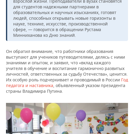
ВОДНЫЕ ВИДЫ СПОРТА
ОБРАЗОВАНИЕ
взрослой жизни. Преподаватели в вузах становятся
для студентов надежными партнерами в
образовательных и научных изысканиях, готовят
ХОККЕЙ С МЯЧОМ
ПРОИСШЕСТВИЯ
людей, способных открывать новые горизонты в
науке, технике, искусстве, производственной
сфере, — говорится в обращении Рустама
Минниханова ко Дню знаний.
Он обратил внимание, что работники образования
выступают для учеников путеводителями, делясь с ними
знаниями и опытом, и заявил, что «вклад каждого
учителя в обучение и воспитание гармонично развитых
личностей, ответственных за судьбу Отечества», ценится.
Их особую роль подчеркивает и проводимый в России
Год
педагога и наставника
, объявленный указом президента
страны Владимира Путина.