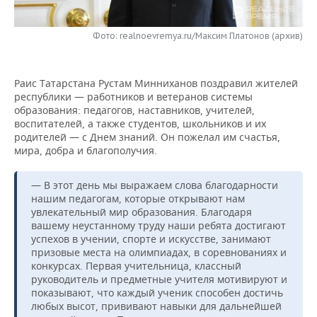
НЕФТЕХИМИЯ
РОЗНИЧНАЯ ТОРГОВЛЯ
НОВОСТИ ТЕХНОЛОГИЙ
МЕРОПРИЯТИЯ
НЕФТЬ
Фото: realnoevremya.ru/Максим Платонов (архив)
ТРАНСПОРТ
IT
НОВОСТИ МЕРОПРИЯТИЙ
СПОРТ
ОПК
Раис Татарстана Рустам Минниханов поздравил жителей
УСЛУГИ
МЕДИА
ВЫЕЗДНАЯ РЕДАКЦИЯ
НОВОСТИ СПОРТА
ОБЩЕСТВО
республики — работников и ветеранов системы
ЭНЕРГЕТИКА
образования: педагогов, наставников, учителей,
ТЕЛЕКОММУНИКАЦИИ
БИЗНЕС-БРАНЧИ
ФУТБОЛ
НОВОСТИ ОБЩЕСТВА
воспитателей, а также студентов, школьников и их
ФОТОГАЛЕРЕЯ
родителей — с Днем знаний. Он пожелал им счастья,
мира, добра и благополучия.
ONLINE-КОНФЕРЕНЦИИ
ХОККЕЙ
ВЛАСТЬ
СЮЖЕТЫ
— В этот день мы выражаем слова благодарности
ОТКРЫТАЯ ЛЕКЦИЯ
БАСКЕТБОЛ
ИНФРАСТРУКТУРА
СПРАВОЧНИК
нашим педагогам, которые открывают нам
увлекательный мир образования. Благодаря
ВОЛЕЙБОЛ
ИСТОРИЯ
СПИСОК ПЕРСОН
ПОЛНАЯ ВЕРСИЯ
вашему неустанному труду наши ребята достигают
успехов в учении, спорте и искусстве, занимают
призовые места на олимпиадах, в соревнованиях и
КИБЕРСПОРТ
КУЛЬТУРА
СПИСОК КОМПАНИЙ
конкурсах. Первая учительница, классный
руководитель и предметные учителя мотивируют и
ФИГУРНОЕ КАТАНИЕ
МЕДИЦИНА
показывают, что каждый ученик способен достичь
любых высот, прививают навыки для дальнейшей