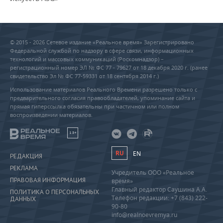
© 2015 - 2026 Сетевое издание «Реальное время» Зарегистрировано
Федеральной службой по надзору в сфере связи, информационных
технологий и массовых коммуникаций (Роскомнадзор) –
регистрационный номер ЭЛ № ФС 77 - 79627 от 18 декабря 2020 г. (ранее
свидетельство Эл № ФС 77-59331 от 18 сентября 2014 г.)
Использование материалов Реального Времени разрешено только с
предварительного согласия правообладателей, упоминание сайта и
прямая гиперссылка обязательны при частичном или полном
воспроизведении материалов.
18+
RU
EN
РЕДАКЦИЯ
РЕКЛАМА
Учредитель ООО «Реальное
ПРАВОВАЯ ИНФОРМАЦИЯ
время»
Главный редактор Саушина А.А.
ПОЛИТИКА О ПЕРСОНАЛЬНЫХ
Телефон редакции: +7 (843) 222-
ДАННЫХ
90-80
info@realnoevremya.ru