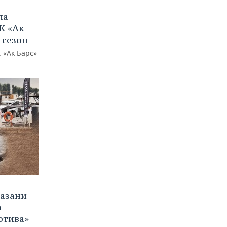
ла
К «Ак
 сезон
 «Ак Барс»
Казани
а
отива»