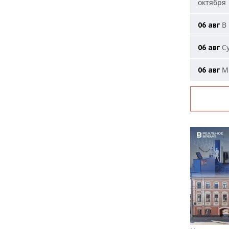
октября
В 
06 авг
Су
06 авг
Ми
06 авг