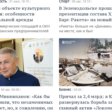
ость
Спорт
31 июл, 18:10
06 авг, 19:10
в объекте культурного
В Зеленодольске прош
я: особенности
презентация состава Х
альной аренды
Барс-Ракета» на новый
ммерческих площадей в ОКН
«Ракета» больше не «Динамо»,
азанских предпринимателей
на месте, как и был
Бизнес
03 авг, 00:00
00:00
Минниханов: «Как бы
Причал за 2,4 млрд: в 
рили, что незаменимых
развернулась борьба з
ет, но, к сожалению, он
главный актив «Локом