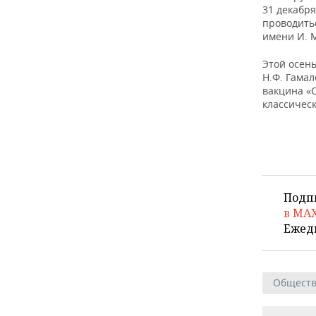
ВОДНЫЕ ВИДЫ СПОРТА
ОБРАЗОВАНИЕ
31 декабря
проводить
ХОККЕЙ С МЯЧОМ
ПРОИСШЕСТВИЯ
имени И. 
Этой осен
Н.Ф. Гамал
вакцина «
классическ
Подп
в MA
Ежед
Общест