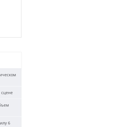
ическом
 сцене
бъем
илу 6