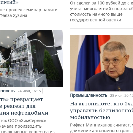
нимый»
От сделки за 100 рублей до сн
учета: многолетний спор за о
ане прошел семинар памяти
стоимость намного выше
 Фаяза Хузина
государственной оценки
нность
24 июл, 16:15
Промышленность
28 июл, 20:4
ть» превращает
На автопилоте: кто бу
в реагент для
управлять беспилотно
ния нефтедобычи
мобильностью
тях ООО «ХимСервис»
Рифкат Минниханов считает, 
начала производить
движение автономного транс
тно-активные вещества из