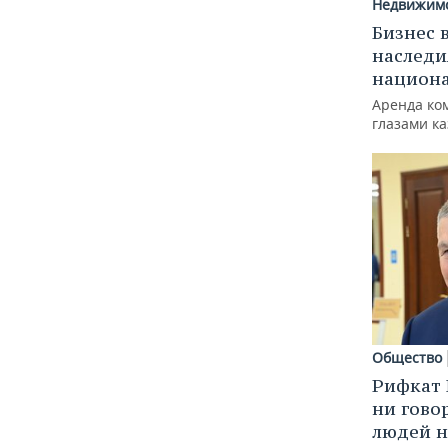
Недвижим
Бизнес 
наследи
национ
Аренда ко
глазами к
Общество
Рифкат 
ни гово
людей н