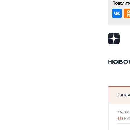
Поделите
НОВО
Сюж
XVI с
499
МА