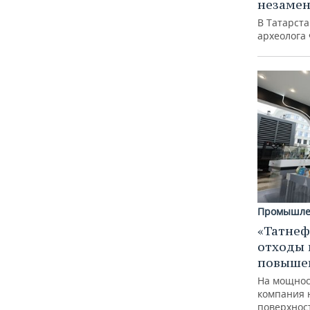
незаме
В Татарст
археолога
Промышле
«Татнеф
отходы 
повыше
На мощнос
компания 
поверхнос