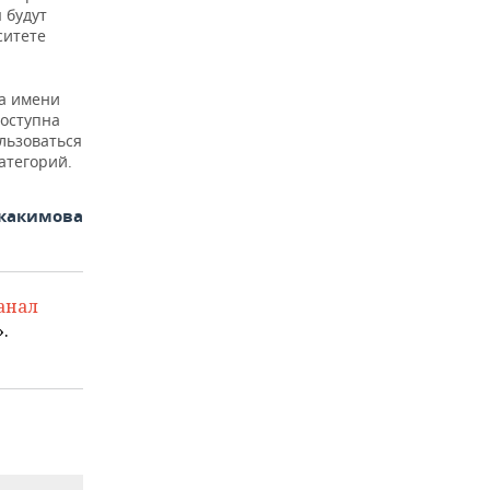
 будут
ситете
а имени
доступна
льзоваться
атегорий.
какимова
анал
.