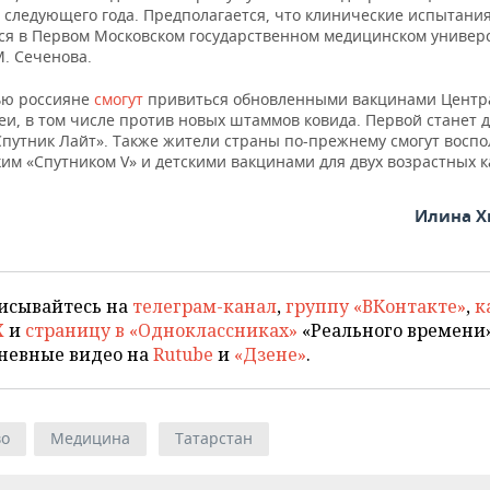
 следующего года. Предполагается, что клинические испытания
ся в Первом Московском государственном медицинском универ
М. Сеченова.
ью россияне
смогут
привиться обновленными вакцинами Центр
еи, в том числе против новых штаммов ковида. Первой станет 
Спутник Лайт». Также жители страны по-прежнему смогут воспо
им «Спутником V» и детскими вакцинами для двух возрастных к
Илина Х
исывайтесь на
телеграм-канал
,
группу «ВКонтакте»
,
к
X
и
страницу в «Одноклассниках»
«Реального времени»
невные видео на
Rutube
и
«Дзене»
.
во
Медицина
Татарстан