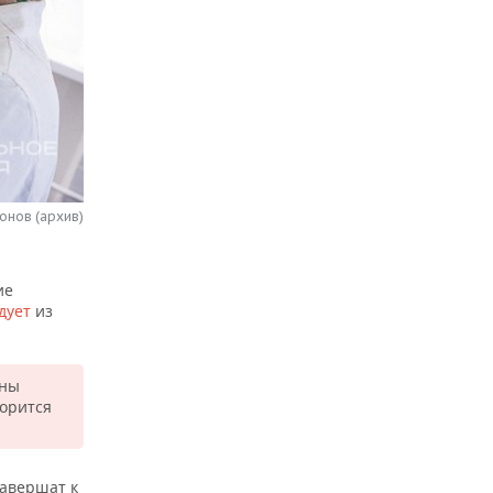
онов (архив)
ие
дует
из
ины
ворится
завершат к