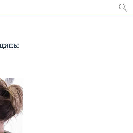
кцины