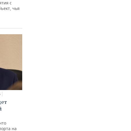
ятия с
бъект, чья
5
дет
й
что
порта на