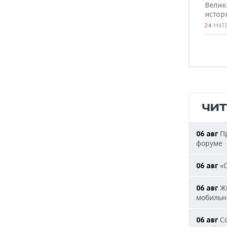
Велик
истор
24
МАТ
ЧИ
Пр
06 авг
форуме
«О
06 авг
Жи
06 авг
мобильн
Со
06 авг