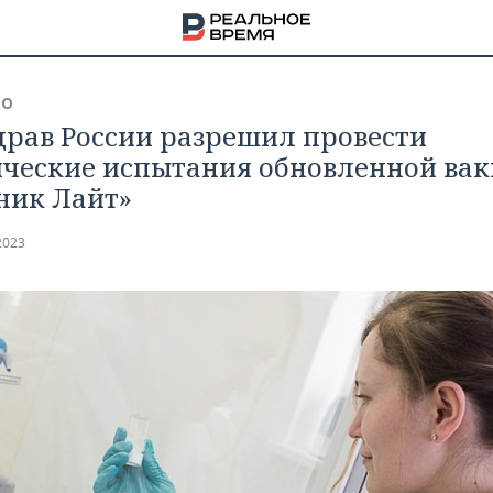
ВО
рав России разрешил провести
ческие испытания обновленной ва
ник Лайт»
2023
НА