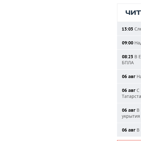
ЧИ
Сле
13:03
Над
09:00
В Е
08:23
БПЛА
На
06 авг
С 
06 авг
Татарст
В 
06 авг
укрытия
В 
06 авг