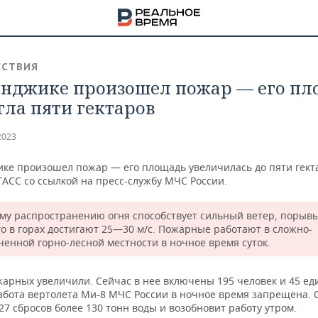
СТВИЯ
енджике произошел пожар — его п
гла пяти гектаров
2023
ике произошел пожар — его площадь увеличилась до пяти гект
ТАСС со ссылкой на пресс-службу МЧС России.
му распространению огня способствует сильный ветер, порыв
го в горах достигают 25—30 м/с. Пожарные работают в сложно-
ченной горно-лесной местности в ночное время суток.
НА
жарных увеличили. Сейчас в нее включены 195 человек и 45 е
Работа вертолета Ми-8 МЧС России в ночное время запрещена. 
7 сбросов более 130 тонн воды и возобновит работу утром.