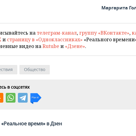
Маргарита Го
исывайтесь на
телеграм-канал
,
группу «ВКонтакте»
,
к
X
и
страницу в «Одноклассниках»
«Реального времени»
невные видео на
Rutube
и
«Дзене»
.
ствия
Общество
сь в соцсетях
«Реальное время» в Дзен