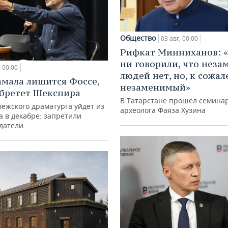
Общество
03 авг, 00:00
Рифкат Минниханов: «
ни говорили, что нез
00:00
людей нет, но, к сожал
амала лишится Фоссе,
незаменимый»
бретет Шекспира
В Татарстане прошел семина
ежского драматурга уйдет из
археолога Фаяза Хузина
а в декабре: запретили
датели