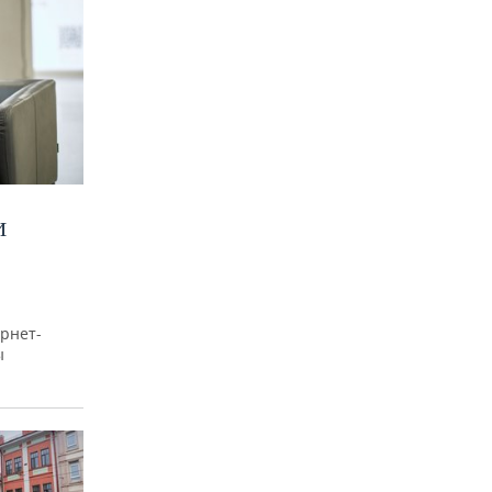
И
рнет-
ы