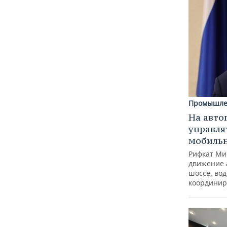
Промышле
На авто
управля
мобиль
Рифкат Ми
движение 
шоссе, вод
координир