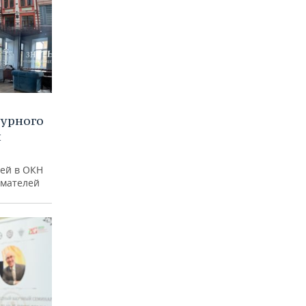
турного
и
ей в ОКН
имателей