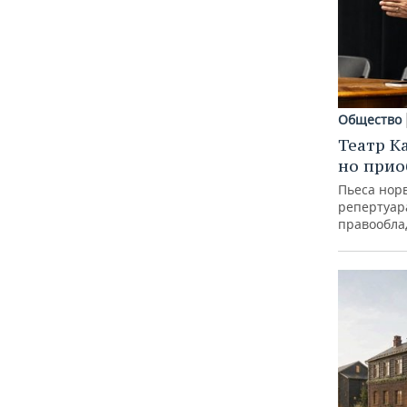
Общество
Театр К
но прио
Пьеса норв
репертуар
правообла