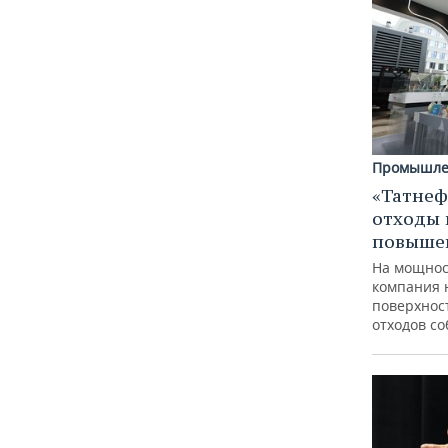
Промышле
«Татнеф
отходы 
повыше
На мощнос
компания 
поверхнос
отходов с