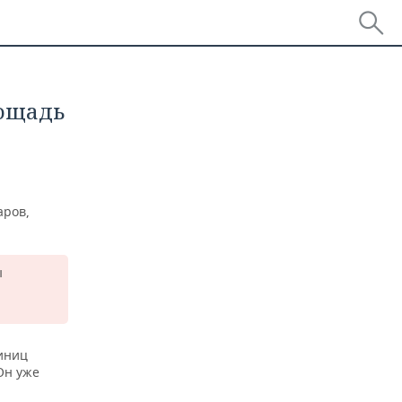
лощадь
аров,
ы
диниц
Он уже