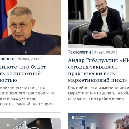
Технологии
04 авг, 00:00
нность
28 июл, 20:45
Айдар Гибадуллин: «И
пилоте: кто будет
сегодня закрывает
ть беспилотной
практически весь
ностью
маркетинговый цикл»
нниханов считает, что
Как нейросети изменили инте
автономного транспорта на
маркетинг и что делать, чтоб
е и в воздухе надо
оставаться на гребне волны
овать с единой платформы