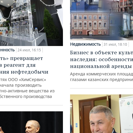
Недвижимость
31 июл, 18:10
нность
24 июл, 16:15
Бизнес в объекте куль
ть» превращает
наследия: особенност
в реагент для
национальной аренды
ния нефтедобычи
Аренда коммерческих площад
тях ООО «ХимСервис»
глазами казанских предприн
начала производить
тно-активные вещества из
обственного производства