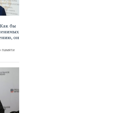
Как бы
аменимых
ению, он
р памяти