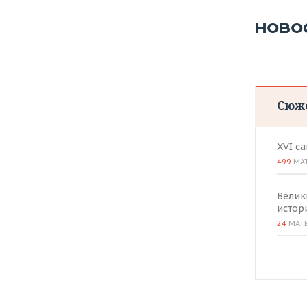
ВОДНЫЕ ВИДЫ СПОРТА
ОБРАЗОВАНИЕ
НОВО
ХОККЕЙ С МЯЧОМ
ПРОИСШЕСТВИЯ
Сюж
XVI с
499
МА
Велик
истор
24
МАТ