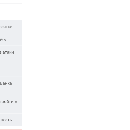
взятке
очь
е атаки
«Банка
пройти в
сность