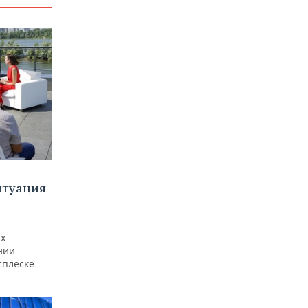
итуация
ах
нии
сплеске