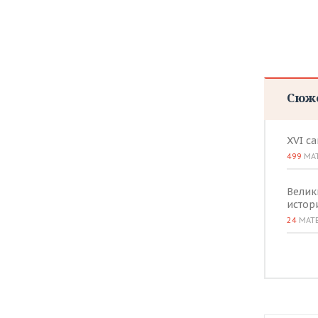
Сюж
XVI с
499
МА
Велик
истор
24
МАТ