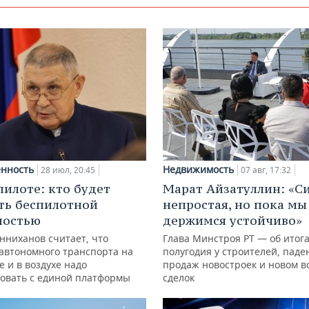
нность
Недвижимость
28 июл, 20:45
07 авг, 17:32
пилоте: кто будет
Марат Айзатуллин: «С
ть беспилотной
непростая, но пока мы
ностью
держимся устойчиво»
нниханов считает, что
Глава Минстроя РТ — об итог
автономного транспорта на
полугодия у строителей, паде
е и в воздухе надо
продаж новостроек и новом в
овать с единой платформы
сделок