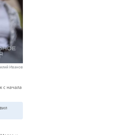
силий Иванов
к с начала
авил