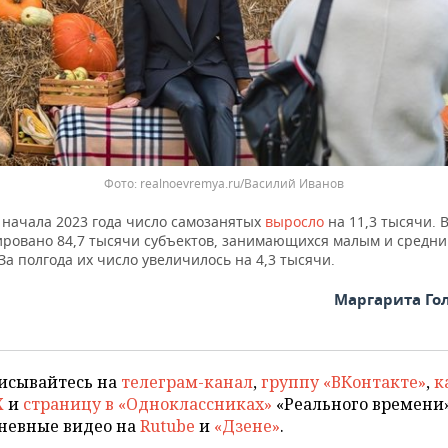
realnoevremya.ru/Василий Иванов
 начала 2023 года число самозанятых
выросло
на 11,3 тысячи. 
ировано 84,7 тысячи субъектов, занимающихся малым и средн
За полгода их число увеличилось на 4,3 тысячи.
Маргарита Го
исывайтесь на
телеграм-канал
,
группу «ВКонтакте»
,
к
X
и
страницу в «Одноклассниках»
«Реального времени»
невные видео на
Rutube
и
«Дзене»
.