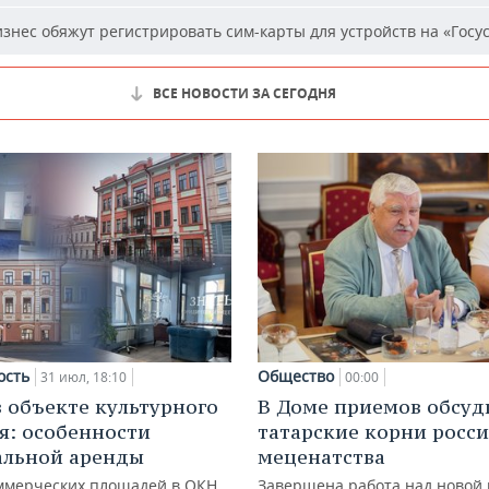
знес обяжут регистрировать сим-карты для устройств на «Госус
ВСЕ НОВОСТИ ЗА СЕГОДНЯ
ость
Общество
31 июл, 18:10
00:00
в объекте культурного
В Доме приемов обсуд
я: особенности
татарские корни росс
альной аренды
меценатства
ммерческих площадей в ОКН
Завершена работа над новой 