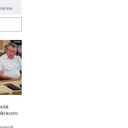
лугах»
или
ийского
книгой