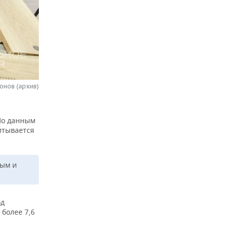
онов (архив)
 По данным
итывается
лым и
од
более 7,6