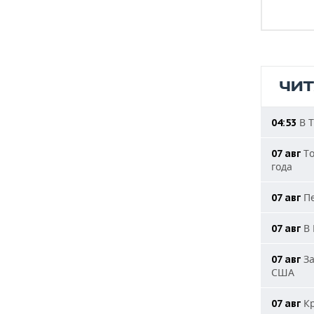
ЧИ
В Т
04:53
То
07 авг
года
Пе
07 авг
В 
07 авг
За
07 авг
США
Кр
07 авг