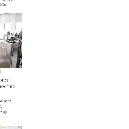
SG»
няет
чество
рацию
о,
феру