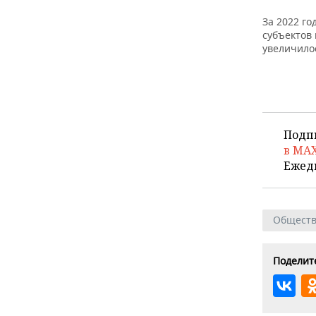
За 2022 го
субъектов 
увеличилос
Подп
в MA
Ежед
Общест
Поделите