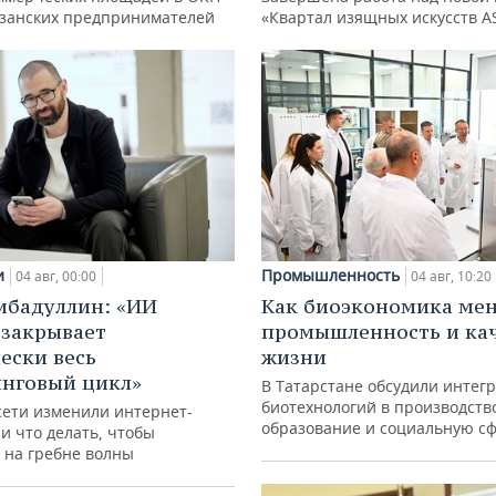
азанских предпринимателей
«Квартал изящных искусств A
и
Промышленность
04 авг, 00:00
04 авг, 10:20
ибадуллин: «ИИ
Как биоэкономика ме
 закрывает
промышленность и ка
ески весь
жизни
нговый цикл»
В Татарстане обсудили интег
биотехнологий в производств
сети изменили интернет-
образование и социальную с
и что делать, чтобы
 на гребне волны