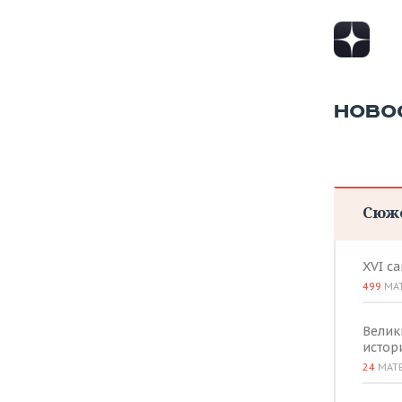
НОВО
Сюж
XVI с
499
МА
Велик
истор
24
МАТ