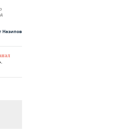
о
од
т Назипов
анал
.