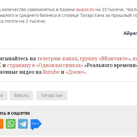
д количество самозанятых в Казани
выросло
на 23 тысячи. Числ
малого и среднего бизнеса в столице Татарстана за прошлый г
ь почти на 2 тысячи.
Айра
исывайтесь на
телеграм-канал
,
группу «ВКонтакте»
,
к
X
и
страницу в «Одноклассниках»
«Реального времени»
невные видео на
Rutube
и
«Дзене»
.
во
Власть
Татарстан
сь в соцсетях