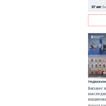
Би
07 авг
Недвижим
Бизнес 
наследи
национ
Аренда ко