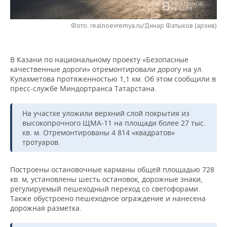
НЕФТЕХИМИЯ
РОЗНИЧНАЯ ТОРГОВЛЯ
НОВОСТИ ТЕХНОЛОГИЙ
МЕРОПРИЯТИЯ
НЕФТЬ
Фото: realnoevremya.ru/Динар Фатыхов (архив)
ТРАНСПОРТ
IT
НОВОСТИ МЕРОПРИЯТИЙ
СПОРТ
ОПК
В Казани по национальному проекту «Безопасные
УСЛУГИ
МЕДИА
ВЫЕЗДНАЯ РЕДАКЦИЯ
НОВОСТИ СПОРТА
ОБЩЕСТВО
качественные дороги» отремонтировали дорогу на ул.
ЭНЕРГЕТИКА
Кулахметова протяженностью 1,1 км. Об этом сообщили в
ТЕЛЕКОММУНИКАЦИИ
БИЗНЕС-БРАНЧИ
ФУТБОЛ
НОВОСТИ ОБЩЕСТВА
пресс-службе Миндортранса Татарстана.
ФОТОГАЛЕРЕЯ
ONLINE-КОНФЕРЕНЦИИ
ХОККЕЙ
ВЛАСТЬ
СЮЖЕТЫ
На участке уложили верхний слой покрытия из
высокопрочного ЩМА-11 на площади более 27 тыс.
кв. м. Отремонтированы 4 814 «квадратов»
ОТКРЫТАЯ ЛЕКЦИЯ
БАСКЕТБОЛ
ИНФРАСТРУКТУРА
СПРАВОЧНИК
тротуаров.
ВОЛЕЙБОЛ
ИСТОРИЯ
СПИСОК ПЕРСОН
ПОЛНАЯ ВЕРСИЯ
Построены остановочные карманы общей площадью 728
кв. м, установлены шесть остановок, дорожные знаки,
КИБЕРСПОРТ
КУЛЬТУРА
СПИСОК КОМПАНИЙ
регулируемый пешеходный переход со светофорами.
Также обустроено пешеходное ограждение и нанесена
ФИГУРНОЕ КАТАНИЕ
МЕДИЦИНА
дорожная разметка.