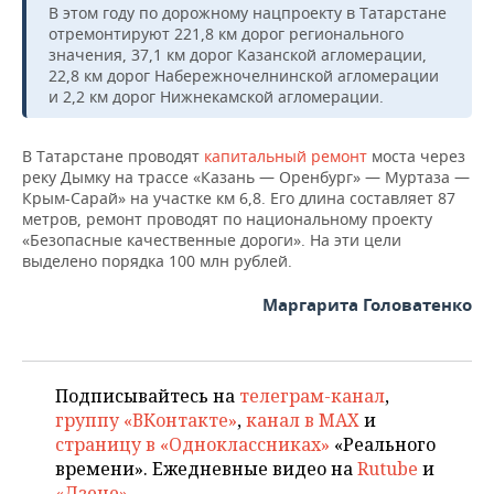
ВОДНЫЕ ВИДЫ СПОРТА
ОБРАЗОВАНИЕ
В этом году по дорожному нацпроекту в Татарстане
отремонтируют 221,8 км дорог регионального
ХОККЕЙ С МЯЧОМ
ПРОИСШЕСТВИЯ
значения, 37,1 км дорог Казанской агломерации,
22,8 км дорог Набережночелнинской агломерации
и 2,2 км дорог Нижнекамской агломерации.
В Татарстане проводят
капитальный ремонт
моста через
реку Дымку на трассе «Казань — Оренбург» — Муртаза —
Крым-Сарай» на участке км 6,8. Его длина составляет 87
метров, ремонт проводят по национальному проекту
«Безопасные качественные дороги». На эти цели
выделено порядка 100 млн рублей.
Маргарита Головатенко
Подписывайтесь на
телеграм-канал
,
группу «ВКонтакте»
,
канал в MAX
и
страницу в «Одноклассниках»
«Реального
времени». Ежедневные видео на
Rutube
и
«Дзене»
.