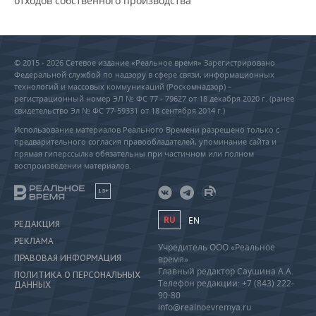
отходов собственного производства
© 2015 - 2026 Сетевое издание «Реальное время» Зарегистрировано
Федеральной службой по надзору в сфере связи, информационных
технологий и массовых коммуникаций (Роскомнадзор) –
регистрационный номер ЭЛ № ФС 77 - 79627 от 18 декабря 2020 г. (ранее
свидетельство Эл № ФС 77-59331 от 18 сентября 2014 г.)
Использование материалов Реального Времени разрешено только с
предварительного согласия правообладателей, упоминание сайта и
прямая гиперссылка обязательны при частичном или полном
воспроизведении материалов.
18+
RU
EN
РЕДАКЦИЯ
РЕКЛАМА
Учредитель ООО «Реальное
ПРАВОВАЯ ИНФОРМАЦИЯ
время»
Главный редактор Саушина А.А.
ПОЛИТИКА О ПЕРСОНАЛЬНЫХ
Телефон редакции: +7 (843) 222-
ДАННЫХ
90-80
info@realnoevremya.ru