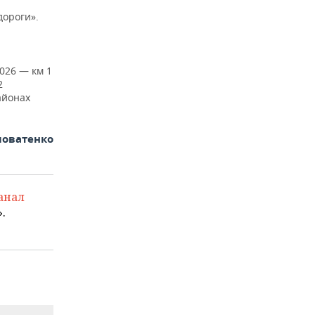
дороги».
026 — км 1
2
айонах
ловатенко
анал
.