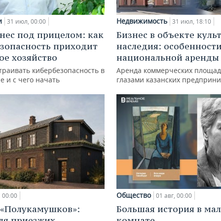
и
Недвижимость
31 июл, 00:00
31 июл, 18:10
нес под прицелом: как
Бизнес в объекте куль
зопасность приходит
наследия: особенност
кое хозяйство
национальной аренды
траивать кибербезопасность в
Аренда коммерческих площад
е и с чего начать
глазами казанских предприн
Общество
00:00
01 авг, 00:00
 «Полукамушков»:
Большая история в ма
ля приезжих
комнате