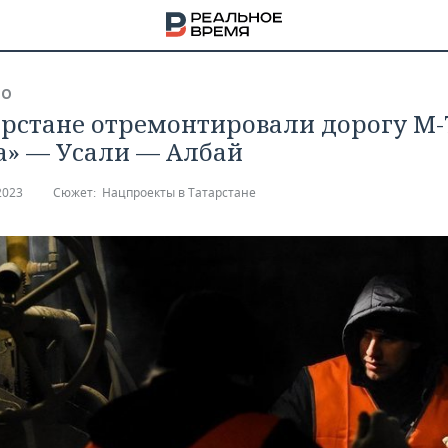
ВО
арстане отремонтировали дорогу М-
а» — Усали — Албай
2023
Сюжет:
Нацпроекты в Татарстане
НА