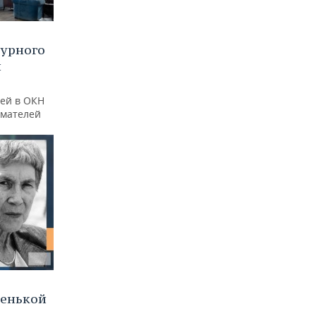
турного
и
ей в ОКН
имателей
ленькой