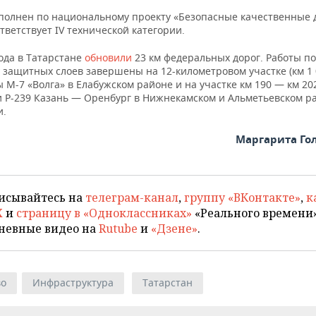
полнен по национальному проекту «Безопасные качественные 
тветствует IV технической категории.
ода в Татарстане
обновили
23 км федеральных дорог. Работы по
 защитных слоев завершены на 12-километровом участке (км 1 
ы М-7 «Волга» в Елабужском районе и на участке км 190 — км 20
и Р-239 Казань — Оренбург в Нижнекамском и Альметьевском р
и.
Маргарита Го
исывайтесь на
телеграм-канал
,
группу «ВКонтакте»
,
к
X
и
страницу в «Одноклассниках»
«Реального времени»
невные видео на
Rutube
и
«Дзене»
.
во
Инфраструктура
Татарстан