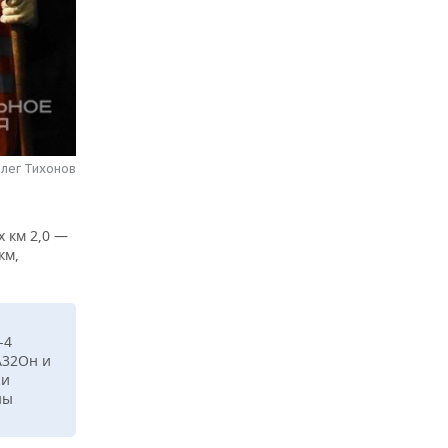
Олег Тихонов
 км 2,0 —
км,
-4
А32Он и
си
ны