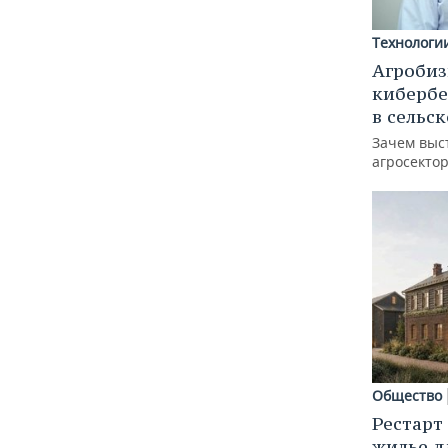
Технологи
Агробиз
кибербе
в сельс
Зачем выс
агросектор
Общество
Рестарт
жилье д