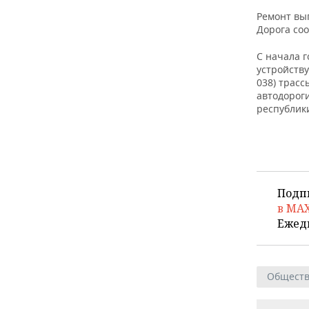
ВОДНЫЕ ВИДЫ СПОРТА
ОБРАЗОВАНИЕ
Ремонт вы
Дорога соо
ХОККЕЙ С МЯЧОМ
ПРОИСШЕСТВИЯ
С начала г
устройству
038) трасс
автодорог
республик
Подп
в MA
Ежед
Общест