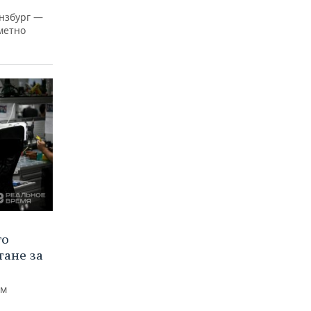
нзбург —
аметно
го
тане за
ем