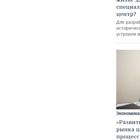
специал
центр?
Для разра
историческ
устроили 
Экономика
«Развит
рынка ц
процес