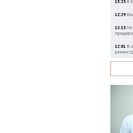
В К
13:25
Вла
12:29
На 
12:15
придоро
В о
12:01
реконст