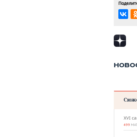
Поделите
НОВО
Сюж
XVI с
499
МА