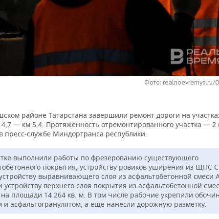
Фото: realnoevremya.ru/
ском районе Татарстана завершили ремонт дороги на участках
м 4,7 — км 5,4. Протяженность отремонтированного участка — 2 
в пресс-службе Миндортранса республики.
стке выполнили работы по фрезерованию существующего
тобетонного покрытия, устройству ровиков уширения из ЩПС С
 устройству выравнивающего слоя из асфальтобетонной смеси 
и устройству верхнего слоя покрытия из асфальтобетонной сме
на площади 14 264 кв. м. В том числе рабочие укрепили обочи
 и асфальтогранулятом, а еще нанесли дорожную разметку.