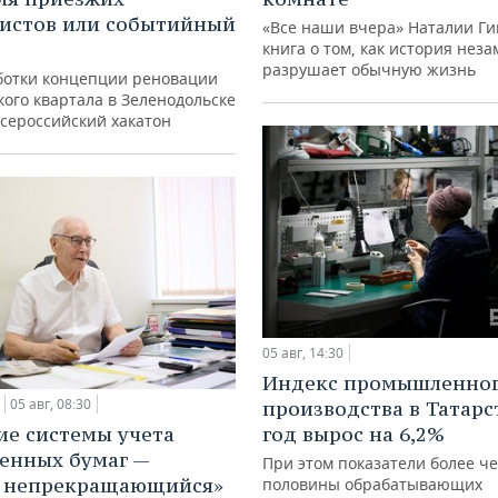
истов или событийный
«Все наши вчера» Наталии Ги
книга о том, как история нез
разрушает обычную жизнь
ботки концепции реновации
ого квартала в Зеленодольске
всероссийский хакатон
05 авг, 14:30
Индекс промышленно
05 авг, 08:30
производства в Татарс
ие системы учета
год вырос на 6,2%
енных бумаг —
При этом показатели более ч
с непрекращающийся»
половины обрабатывающих