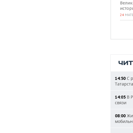
Велик
истор
24
МАТ
ЧИ
С р
14:50
Татарст
В Р
14:05
связи
Жит
08:00
мобильн