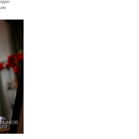
идан
ым.