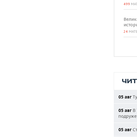
499
МА
Велик
истор
24
МАТ
ЧИ
Ту
05 авг
В 
05 авг
подруже
Ст
05 авг