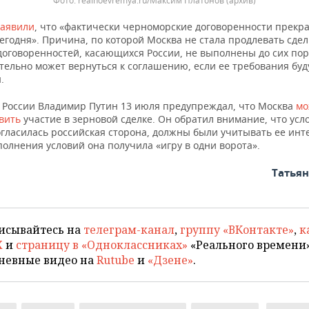
Фото: realnoevremya.ru/Максим Платонов (архив)
заявили
, что «фактически черноморские договоренности прекр
егодня». Причина, по которой Москва не стала продлевать сделк
договоренностей, касающихся России, не выполнены до сих пор
тельно может вернуться к соглашению, если ее требования буд
.
 России Владимир Путин 13 июля предупреждал, что Москва
мо
вить
участие в зерновой сделке. Он обратил внимание, что усло
огласилась российская сторона, должны были учитывать ее инт
олнения условий она получила «игру в одни ворота».
Татья
исывайтесь на
телеграм-канал
,
группу «ВКонтакте»
,
к
X
и
страницу в «Одноклассниках»
«Реального времени»
невные видео на
Rutube
и
«Дзене»
.