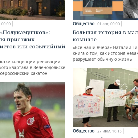
Общество
00:00
01 авг, 00:00
 «Полукамушков»:
Большая история в ма
ля приезжих
комнате
истов или событийный
«Все наши вчера» Наталии Ги
книга о том, как история нез
разрушает обычную жизнь
ботки концепции реновации
ого квартала в Зеленодольске
всероссийский хакатон
Общество
27 июл, 16:15