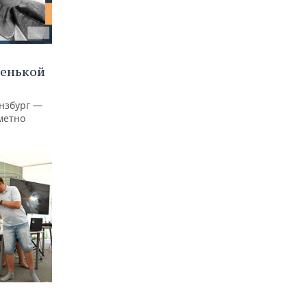
ленькой
нзбург —
аметно