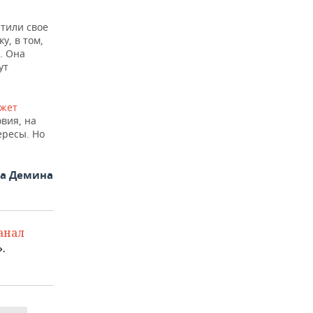
атили свое
у, в том,
. Она
ут
жет
вия, на
ересы. Но
на Демина
анал
.