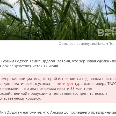
Фото: realnoevremya.ru/Максим Плат
 Турции Реджеп Тайип Эрдоган заявил, что зерновая сделка «в
Срок ее действия истек 17 июля.
оморская инициатива, которой исполняется год, вошла в исто
ве дипломатического успеха, —
цитирует
турецкого лидера ТАСС
н напомнил, что она позволила ввезти 33 млн тонн
охозяйственной продукции и тем самым воспрепятствовала
ольственному кризису.
йип Эрдоган напомнил, что Анкара до последнего предпринима