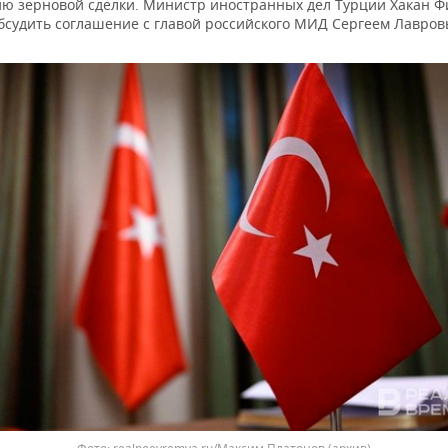
ию зерновой сделки. Министр иностранных дел Турции Хакан Ф
бсудить соглашение с главой российского МИД Сергеем Лавров