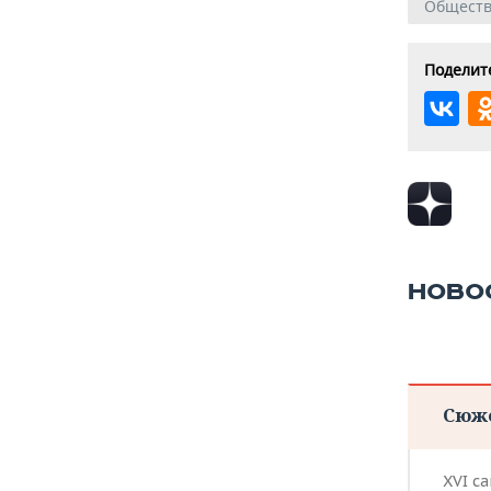
Общест
Поделите
НОВО
Сюж
XVI с