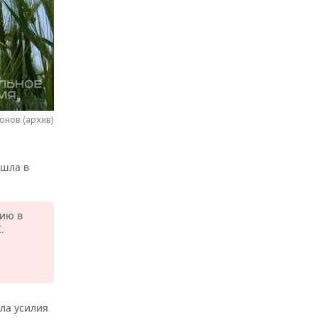
онов (архив)
ошла в
рию в
.
ла усилия