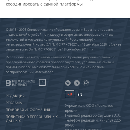
координировать с единой платформы
© 2015 - 2026 Сетевое издание «Реальное время» Зарегистрировано
Федеральной службой по надзору в сфере связи, информационных
технологий и массовых коммуникаций (Роскомнадзор) –
регистрационный номер ЭЛ № ФС 77 - 79627 от 18 декабря 2020 г. (ранее
свидетельство Эл № ФС 77-59331 от 18 сентября 2014 г.)
Использование материалов Реального Времени разрешено только с
предварительного согласия правообладателей, упоминание сайта и
прямая гиперссылка обязательны при частичном или полном
воспроизведении материалов.
18+
RU
EN
РЕДАКЦИЯ
РЕКЛАМА
Учредитель ООО «Реальное
ПРАВОВАЯ ИНФОРМАЦИЯ
время»
Главный редактор Саушина А.А.
ПОЛИТИКА О ПЕРСОНАЛЬНЫХ
Телефон редакции: +7 (843) 222-
ДАННЫХ
90-80