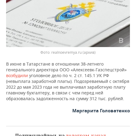
ВОДНЫЕ ВИДЫ СПОРТА
ОБРАЗОВАНИЕ
ХОККЕЙ С МЯЧОМ
ПРОИСШЕСТВИЯ
Фото: realnoevremya.ru (архив)
В июне в Татарстане в отношении 38-летнего
генерального директора ООО «Алексеевк-Газспецстрой»
возбудили
уголовное дело по ч. 2 ст. 145.1 УК РФ
(невыплата заработной платы). Подозреваемый с октября
2022 до мая 2023 года не выплачивал заработную плату
главному бухгалтеру, в связи с чем перед ней
образовалась задолженность на сумму 312 тыс. рублей.
Маргарита Головатенко
Подписывайтесь на
телеграм-канал
,