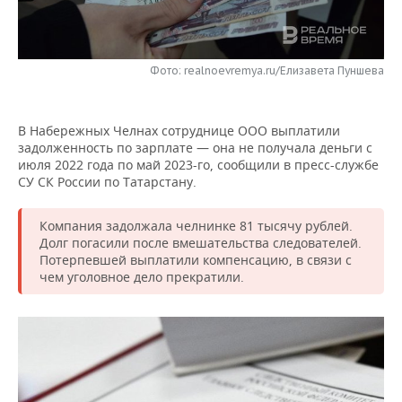
НЕФТЕХИМИЯ
РОЗНИЧНАЯ ТОРГОВЛЯ
НОВОСТИ ТЕХНОЛОГИЙ
МЕРОПРИЯТИЯ
НЕФТЬ
Фото: realnoevremya.ru/Елизавета Пуншева
ТРАНСПОРТ
IT
НОВОСТИ МЕРОПРИЯТИЙ
СПОРТ
ОПК
УСЛУГИ
МЕДИА
ВЫЕЗДНАЯ РЕДАКЦИЯ
НОВОСТИ СПОРТА
ОБЩЕСТВО
ЭНЕРГЕТИКА
В Набережных Челнах сотруднице ООО выплатили
задолженность по зарплате — она не получала деньги с
ТЕЛЕКОММУНИКАЦИИ
БИЗНЕС-БРАНЧИ
ФУТБОЛ
НОВОСТИ ОБЩЕСТВА
ФОТОГАЛЕРЕЯ
июля 2022 года по май 2023-го, сообщили в пресс-службе
СУ СК России по Татарстану.
ONLINE-КОНФЕРЕНЦИИ
ХОККЕЙ
ВЛАСТЬ
СЮЖЕТЫ
Компания задолжала челнинке 81 тысячу рублей.
ОТКРЫТАЯ ЛЕКЦИЯ
БАСКЕТБОЛ
ИНФРАСТРУКТУРА
СПРАВОЧНИК
Долг погасили после вмешательства следователей.
Потерпевшей выплатили компенсацию, в связи с
чем уголовное дело прекратили.
ВОЛЕЙБОЛ
ИСТОРИЯ
СПИСОК ПЕРСОН
ПОЛНАЯ ВЕРСИЯ
КИБЕРСПОРТ
КУЛЬТУРА
СПИСОК КОМПАНИЙ
ФИГУРНОЕ КАТАНИЕ
МЕДИЦИНА