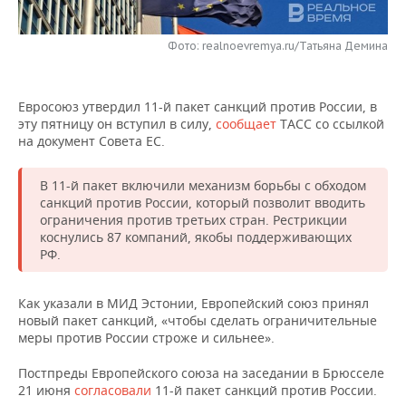
НЕФТЕХИМИЯ
РОЗНИЧНАЯ ТОРГОВЛЯ
НОВОСТИ ТЕХНОЛОГИЙ
МЕРОПРИЯТИЯ
НЕФТЬ
Фото: realnoevremya.ru/Татьяна Демина
ТРАНСПОРТ
IT
НОВОСТИ МЕРОПРИЯТИЙ
СПОРТ
ОПК
Евросоюз утвердил 11-й пакет санкций против России, в
УСЛУГИ
МЕДИА
ВЫЕЗДНАЯ РЕДАКЦИЯ
НОВОСТИ СПОРТА
ОБЩЕСТВО
эту пятницу он вступил в силу,
сообщает
ТАСС со ссылкой
ЭНЕРГЕТИКА
на документ Совета ЕС.
ТЕЛЕКОММУНИКАЦИИ
БИЗНЕС-БРАНЧИ
ФУТБОЛ
НОВОСТИ ОБЩЕСТВА
ФОТОГАЛЕРЕЯ
В 11-й пакет включили механизм борьбы с обходом
ONLINE-КОНФЕРЕНЦИИ
ХОККЕЙ
ВЛАСТЬ
СЮЖЕТЫ
санкций против России, который позволит вводить
ограничения против третьих стран. Рестрикции
коснулись 87 компаний, якобы поддерживающих
ОТКРЫТАЯ ЛЕКЦИЯ
БАСКЕТБОЛ
ИНФРАСТРУКТУРА
СПРАВОЧНИК
РФ.
ВОЛЕЙБОЛ
ИСТОРИЯ
СПИСОК ПЕРСОН
ПОЛНАЯ ВЕРСИЯ
Как указали в МИД Эстонии, Европейский союз принял
новый пакет санкций, «чтобы сделать ограничительные
КИБЕРСПОРТ
КУЛЬТУРА
СПИСОК КОМПАНИЙ
меры против России строже и сильнее».
ФИГУРНОЕ КАТАНИЕ
МЕДИЦИНА
Постпреды Европейского союза на заседании в Брюсселе
21 июня
согласовали
11-й пакет санкций против России.