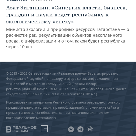
Азат Зиганшин: «Синергия власти, бизнеса,
граждан и науки ведет республику к
экологическому успеху»
Министр экологии и природных ресурсов Татарстана — о
расчистке рек, рекультивации объектов накопленного
вреда, о цифровизации и о том, какой будет республика
через 10 лет
© 2015 - 2026 Сетевое издание «Реальное время» Зарегистрировано
Федеральной службой по надзору в сфере связи, информационных
технологий и массовых коммуникаций (Роскомнадзор) –
регистрационный номер ЭЛ № ФС 77 - 79627 от 18 декабря 2020 г. (ранее
свидетельство Эл № ФС 77-59331 от 18 сентября 2014 г.)
Использование материалов Реального Времени разрешено только с
предварительного согласия правообладателей, упоминание сайта и
прямая гиперссылка обязательны при частичном или полном
воспроизведении материалов.
18+