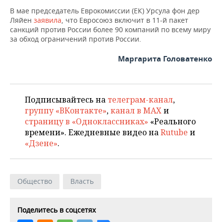
ВОДНЫЕ ВИДЫ СПОРТА
ОБРАЗОВАНИЕ
В мае председатель Еврокомиссии (ЕК) Урсула фон дер
Ляйен
заявила
, что Евросоюз включит в 11-й пакет
ХОККЕЙ С МЯЧОМ
ПРОИСШЕСТВИЯ
санкций против России более 90 компаний по всему миру
за обход ограничений против России.
Маргарита Головатенко
Подписывайтесь на
телеграм-канал
,
группу «ВКонтакте»
,
канал в MAX
и
страницу в «Одноклассниках»
«Реального
времени». Ежедневные видео на
Rutube
и
«Дзене»
.
Общество
Власть
Поделитесь в соцсетях