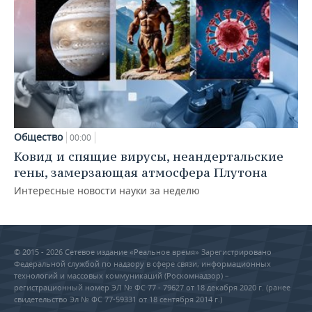
Общество
00:00
Ковид и спящие вирусы, неандертальские
гены, замерзающая атмосфера Плутона
Интересные новости науки за неделю
© 2015 - 2026 Сетевое издание «Реальное время» Зарегистрировано
Федеральной службой по надзору в сфере связи, информационных
технологий и массовых коммуникаций (Роскомнадзор) –
регистрационный номер ЭЛ № ФС 77 - 79627 от 18 декабря 2020 г. (ранее
свидетельство Эл № ФС 77-59331 от 18 сентября 2014 г.)