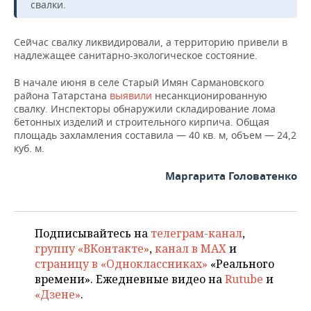
НЕФТЕХИМИЯ
свалки.
РОЗНИЧНАЯ ТОРГОВЛЯ
НОВОСТИ ТЕХНОЛОГИЙ
МЕРОПРИЯТИЯ
НЕФТЬ
Сейчас свалку ликвидировали, а территорию привели в
надлежащее санитарно-экологическое состояние.
ТРАНСПОРТ
IT
НОВОСТИ МЕРОПРИЯТИЙ
СПОРТ
ОПК
В начале июня в селе Старый Имян Сармановского
УСЛУГИ
МЕДИА
ВЫЕЗДНАЯ РЕДАКЦИЯ
НОВОСТИ СПОРТА
ОБЩЕСТВО
района Татарстана
выявили
несанкционированную
ЭНЕРГЕТИКА
свалку. Инспекторы обнаружили складирование лома
ТЕЛЕКОММУНИКАЦИИ
БИЗНЕС-БРАНЧИ
ФУТБОЛ
НОВОСТИ ОБЩЕСТВА
ФОТОГАЛЕРЕЯ
бетонных изделий и строительного кирпича. Общая
площадь захламления составила — 40 кв. м, объем — 24,2
куб. м.
ONLINE-КОНФЕРЕНЦИИ
ХОККЕЙ
ВЛАСТЬ
СЮЖЕТЫ
Маргарита Головатенко
ОТКРЫТАЯ ЛЕКЦИЯ
БАСКЕТБОЛ
ИНФРАСТРУКТУРА
СПРАВОЧНИК
ВОЛЕЙБОЛ
ИСТОРИЯ
СПИСОК ПЕРСОН
ПОЛНАЯ ВЕРСИЯ
Подписывайтесь на
телеграм-канал
,
группу «ВКонтакте»
,
канал в MAX
и
КИБЕРСПОРТ
КУЛЬТУРА
СПИСОК КОМПАНИЙ
страницу в «Одноклассниках»
«Реального
времени». Ежедневные видео на
Rutube
и
ФИГУРНОЕ КАТАНИЕ
МЕДИЦИНА
«Дзене»
.