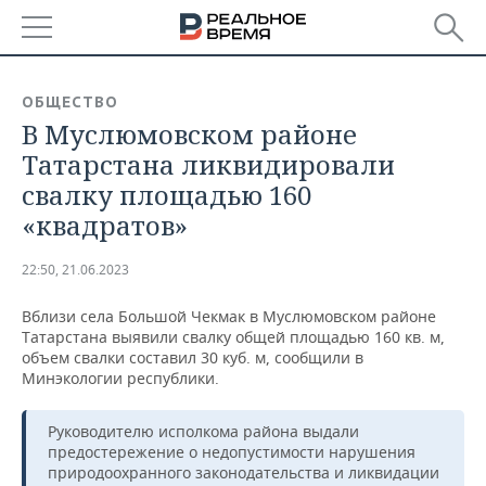
РЕГИОНЫ
ОБЩЕСТВО
В Муслюмовском районе
БАШКОРТОСТАН
НОВОСТИ
Татарстана ликвидировали
ТАТАРСТАН
АНАЛИТИКА
свалку площадью 160
«квадратов»
УДМУРТИЯ
НОВОСТИ АНАЛИТИКИ
ЭКОНОМИКА
22:50, 21.06.2023
ДЕКЛАРАЦИИ О ДОХОДАХ
НОВОСТИ ЭКОНОМИКИ
ПРОМЫШЛЕННОСТЬ
Вблизи села Большой Чекмак в Муслюмовском районе
КОРОЛИ ГОСЗАКАЗА ПФО
ФИНАНСЫ
НОВОСТИ
НЕДВИЖИМОСТЬ
Татарстана выявили свалку общей площадью 160 кв. м,
ПРОМЫШЛЕННОСТИ
объем свалки составил 30 куб. м, сообщили в
ВУЗЫ ТАТАРСТАНА
БАНКИ
НОВОСТИ НЕДВИЖИМОСТИ
АВТО
Минэкологии республики.
АГРОПРОМ
КОМУ ПРИНАДЛЕЖАТ
БЮДЖЕТ
НОВОСТИ АВТО
БИЗНЕС
Руководителю исполкома района выдали
ТОРГОВЫЕ ЦЕНТРЫ
МАШИНОСТРОЕНИЕ
предостережение о недопустимости нарушения
ТАТАРСТАНА
природоохранного законодательства и ликвидации
ИНВЕСТИЦИИ
НОВОСТИ БИЗНЕСА
ТЕХНОЛОГИИ