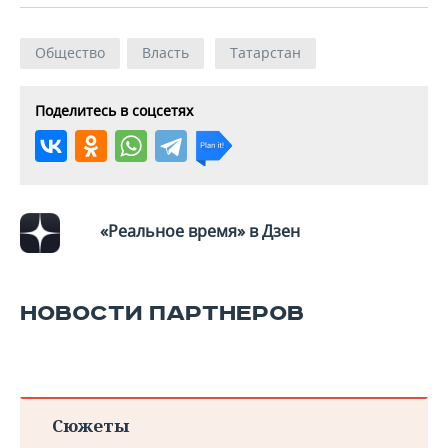
ВОДНЫЕ ВИДЫ СПОРТА
ОБРАЗОВАНИЕ
ХОККЕЙ С МЯЧОМ
ПРОИСШЕСТВИЯ
Общество
Власть
Татарстан
Поделитесь в соцсетях
«Реальное время» в Дзен
НОВОСТИ ПАРТНЕРОВ
Сюжеты