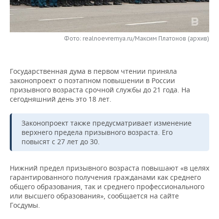
НЕФТЕХИМИЯ
РОЗНИЧНАЯ ТОРГОВЛЯ
НОВОСТИ ТЕХНОЛОГИЙ
МЕРОПРИЯТИЯ
НЕФТЬ
Фото: realnoevremya.ru/Максим Платонов (архив)
ТРАНСПОРТ
IT
НОВОСТИ МЕРОПРИЯТИЙ
СПОРТ
ОПК
УСЛУГИ
МЕДИА
ВЫЕЗДНАЯ РЕДАКЦИЯ
НОВОСТИ СПОРТА
ОБЩЕСТВО
ЭНЕРГЕТИКА
Государственная дума в первом чтении приняла
законопроект о поэтапном повышении в России
ТЕЛЕКОММУНИКАЦИИ
БИЗНЕС-БРАНЧИ
ФУТБОЛ
НОВОСТИ ОБЩЕСТВА
ФОТОГАЛЕРЕЯ
призывного возраста срочной службы до 21 года. На
сегодняшний день это 18 лет.
ONLINE-КОНФЕРЕНЦИИ
ХОККЕЙ
ВЛАСТЬ
СЮЖЕТЫ
Законопроект также предусматривает изменение
ОТКРЫТАЯ ЛЕКЦИЯ
БАСКЕТБОЛ
ИНФРАСТРУКТУРА
СПРАВОЧНИК
верхнего предела призывного возраста. Его
повысят с 27 лет до 30.
ВОЛЕЙБОЛ
ИСТОРИЯ
СПИСОК ПЕРСОН
ПОЛНАЯ ВЕРСИЯ
Нижний предел призывного возраста повышают «в целях
КИБЕРСПОРТ
КУЛЬТУРА
СПИСОК КОМПАНИЙ
гарантированного получения гражданами как среднего
общего образования, так и среднего профессионального
или высшего образования», сообщается на сайте
ФИГУРНОЕ КАТАНИЕ
МЕДИЦИНА
Госдумы.