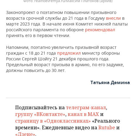
Фото: realnoevremya.ru/Максим Платонов (архив)
Законопроект о поэтапном повышении призывного
возраста срочной службы до 21 года в Госдуму
внесли
в
марте 2023 года. В начале июня Комитет нижней палаты
российского парламента по обороне
рекомендовал
принять его в первом чтении.
Напомним, поэтапно увеличить призывной возраст
граждан с 18 до 21 года
предложил
министр обороны
России Сергей Шойгу 21 декабря прошлого года.
Предельный возраст призыва в армию, по его задумке,
должны повысить до 30 лет.
Татьяна Демина
Подписывайтесь на
телеграм-канал
,
группу «ВКонтакте»
,
канал в MAX
и
страницу в «Одноклассниках»
«Реального
времени». Ежедневные видео на
Rutube
и
«Дзене»
.