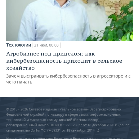
Технологии
31 июл, 00:00
Агробизнес под прицелом: как
кибербезопасность приходит в сельское
хозяйство
Зачем выстраивать кибербезопасность в агросекторе и с
чего начать
© 2015 - 2026 Сетевое издание «Реальное время» Зарегистрировано
Федеральной службой по надзору в сфере связи, информационных
технологий и массовых коммуникаций (Роскомнадзор) –
регистрационный номер ЭЛ № ФС 77 - 79627 от 18 декабря 2020 г. (ранее
свидетельство Эл № ФС 77-59331 от 18 сентября 2014 г.)
Использование материалов Реального Времени разрешено только с