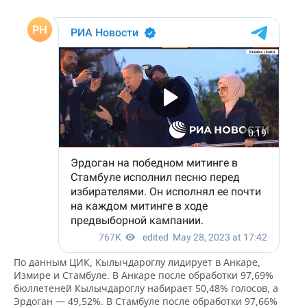
ВОДНЫЕ ВИДЫ СПОРТА
ОБРАЗОВАНИЕ
ХОККЕЙ С МЯЧОМ
ПРОИСШЕСТВИЯ
По данным ЦИК, Кылычдароглу лидирует в Анкаре,
Измире и Стамбуле. В Анкаре после обработки 97,69%
бюллетеней Кылычдароглу набирает 50,48% голосов, а
Эрдоган — 49,52%. В Стамбуле после обработки 97,66%