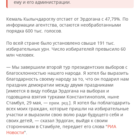
НЕФТЕХИМИЯ
ему и его администрации.
РОЗНИЧНАЯ ТОРГОВЛЯ
НОВОСТИ ТЕХНОЛОГИЙ
МЕРОПРИЯТИЯ
НЕФТЬ
Кемаль Кылычдароглу отстает от Эрдогана с 47,79%. По
информации агентства, остаются необработанными
ТРАНСПОРТ
IT
НОВОСТИ МЕРОПРИЯТИЙ
СПОРТ
ОПК
порядка 600 тыс. голосов.
УСЛУГИ
МЕДИА
ВЫЕЗДНАЯ РЕДАКЦИЯ
НОВОСТИ СПОРТА
ОБЩЕСТВО
По всей стране было установлено свыше 191 тыс.
ЭНЕРГЕТИКА
избирательных урн. Число избирателей превысило 60
ТЕЛЕКОММУНИКАЦИИ
БИЗНЕС-БРАНЧИ
ФУТБОЛ
НОВОСТИ ОБЩЕСТВА
ФОТОГАЛЕРЕЯ
млн человек.
— Мы завершили второй тур президентских выборов с
ONLINE-КОНФЕРЕНЦИИ
ХОККЕЙ
ВЛАСТЬ
СЮЖЕТЫ
благосклонностью нашего народа. Я хотел бы выразить
благодарность своему народу за то, что он подарил нам
ОТКРЫТАЯ ЛЕКЦИЯ
БАСКЕТБОЛ
ИНФРАСТРУКТУРА
СПРАВОЧНИК
праздник демократии между двумя праздниками
[имеется в виду победа Эрдогана на выборах и
годовщина взятия турками Константинополя, ныне
ВОЛЕЙБОЛ
ИСТОРИЯ
СПИСОК ПЕРСОН
ПОЛНАЯ ВЕРСИЯ
Стамбул, 29 мая, —
]. Я хотел бы поблагодарить
прим. ред.
всех моих граждан, которые пришли на избирательные
КИБЕРСПОРТ
КУЛЬТУРА
СПИСОК КОМПАНИЙ
участки и выразили свою волю ради будущего себя и
своих детей, — сказал Эрдоган, выйдя к своим
сторонникам в Стамбуле, передает его слова "
ФИГУРНОЕ КАТАНИЕ
МЕДИЦИНА
РИА
Новости
".