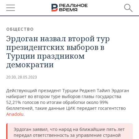
РЕГИОНЫ
ОБЩЕСТВО
Эрдоган назвал второй тур
БАШКОРТОСТАН
НОВОСТИ
президентских выборов в
ТАТАРСТАН
АНАЛИТИКА
Турции праздником
демократии
УДМУРТИЯ
НОВОСТИ АНАЛИТИКИ
ЭКОНОМИКА
20:30, 28.05.2023
ДЕКЛАРАЦИИ О ДОХОДАХ
НОВОСТИ ЭКОНОМИКИ
ПРОМЫШЛЕННОСТЬ
Действующий президент Турции Реджеп Тайип Эрдоган
КОРОЛИ ГОСЗАКАЗА ПФО
ФИНАНСЫ
НОВОСТИ
НЕДВИЖИМОСТЬ
набирает во втором туре выборов главы государства
ПРОМЫШЛЕННОСТИ
52,21% голосов по итогам обработки около 99%
ВУЗЫ ТАТАРСТАНА
БАНКИ
НОВОСТИ НЕДВИЖИМОСТИ
АВТО
бюллетеней, такие данные ЦИК передает госагентство
АГРОПРОМ
Anadolu
.
КОМУ ПРИНАДЛЕЖАТ
БЮДЖЕТ
НОВОСТИ АВТО
БИЗНЕС
ТОРГОВЫЕ ЦЕНТРЫ
МАШИНОСТРОЕНИЕ
Эрдоган заявил, что народ на ближайшие пять лет
ТАТАРСТАНА
передал ответственность за управление страной
ИНВЕСТИЦИИ
НОВОСТИ БИЗНЕСА
ТЕХНОЛОГИИ