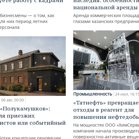
уете работу с кадрами
наследия: особенност
национальной аренды
 бизнесмены — о том, как
Аренда коммерческих площад
для них период летних
глазами казанских предприн
персонала
Промышленность
24 июл, 16:1
06 авг, 00:00
«Татнефть» превращае
 «Полукамушков»:
отходы в реагент для
ля приезжих
повышения нефтедоб
истов или событийный
На мощностях ООО «ХимСерв
компания начала производит
поверхностно-активные веще
ботки концепции реновации