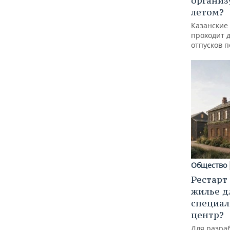
организ
летом?
Казанские
проходит 
отпусков 
Общество
Рестарт
жилье д
специал
центр?
Для разра