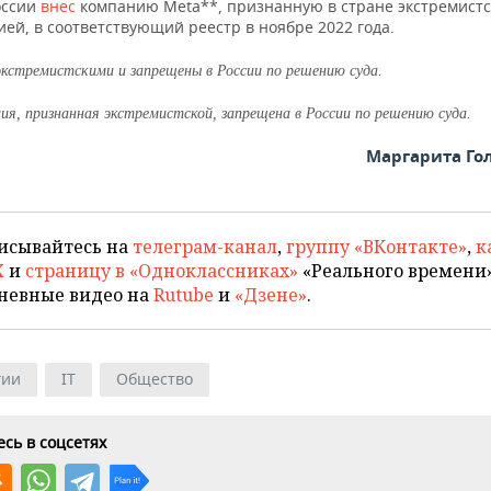
оссии
внес
компанию Meta**, признанную в стране экстремист
ей, в соответствующий реестр в ноябре 2022 года.
экстремистскими и запрещены в России по решению суда.
ция, признанная экстремистской, запрещена в России по решению суда.
Маргарита Го
исывайтесь на
телеграм-канал
,
группу «ВКонтакте»
,
к
X
и
страницу в «Одноклассниках»
«Реального времени»
невные видео на
Rutube
и
«Дзене»
.
гии
IT
Общество
сь в соцсетях