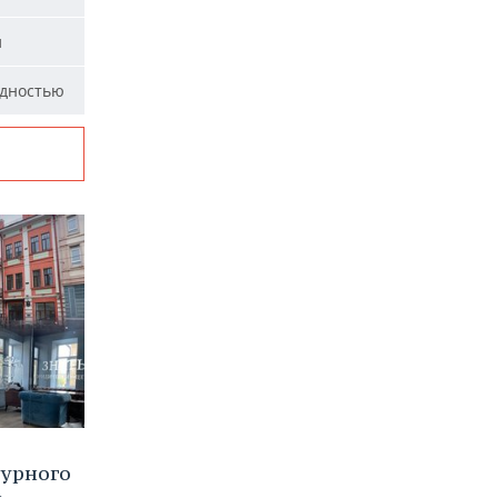
и
идностью
турного