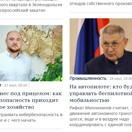
отходов собственного произв
ого квартала в Зеленодольске
всероссийский хакатон
Промышленность
28 июл, 20:4
и
31 июл, 00:00
На автопилоте: кто бу
нес под прицелом: как
управлять беспилотно
зопасность приходит
мобильностью
кое хозяйство
Рифкат Минниханов считает, 
движение автономного транс
траивать кибербезопасность в
шоссе, воде и в воздухе надо
е и с чего начать
координировать с единой пл