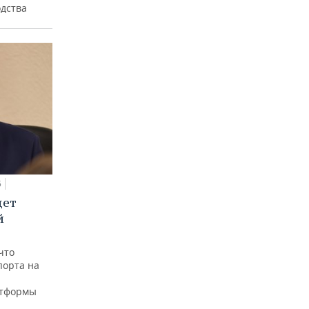
одства
5
дет
й
что
порта на
атформы