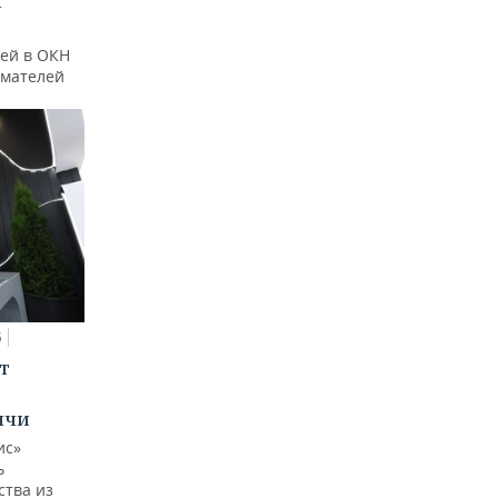
и
ей в ОКН
имателей
5
т
ычи
ис»
ь
ства из