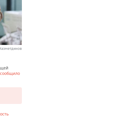
 Назметдинов
ащей
сообщило
ость