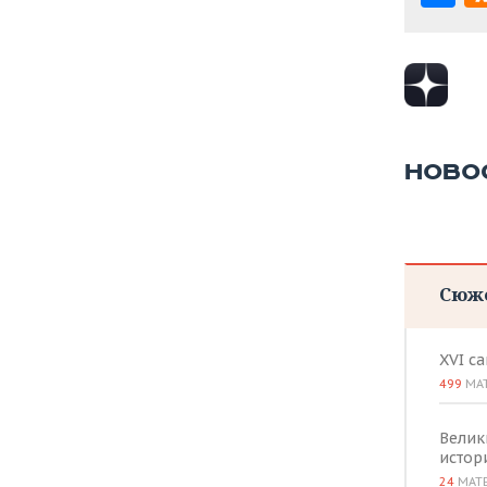
НОВО
Сюж
XVI с
499
МА
Велик
истор
24
МАТ