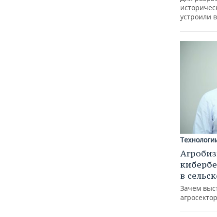
историческ
устроили 
Технологи
Агробиз
кибербе
в сельс
Зачем выс
агросектор