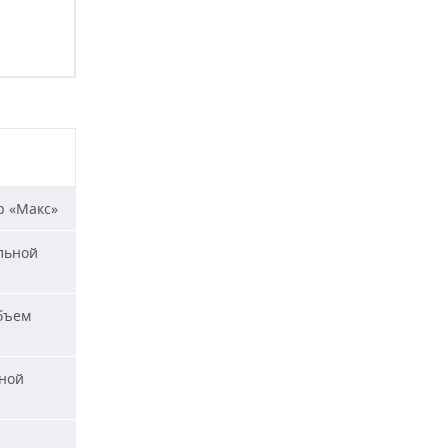
р «Макс»
льной
бъем
ной