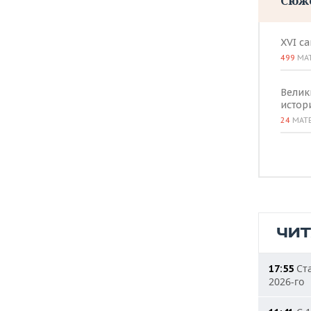
Сюж
XVI с
499
МА
Велик
истор
24
МАТ
ЧИ
Ста
17:55
2026-го