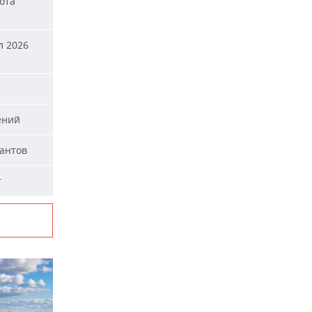
ота
л 2026
ений
тантов
т