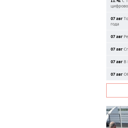
С 1
11:41
цифрово
То
07 авг
года
Ре
07 авг
Сп
07 авг
В 
07 авг
Об
07 авг