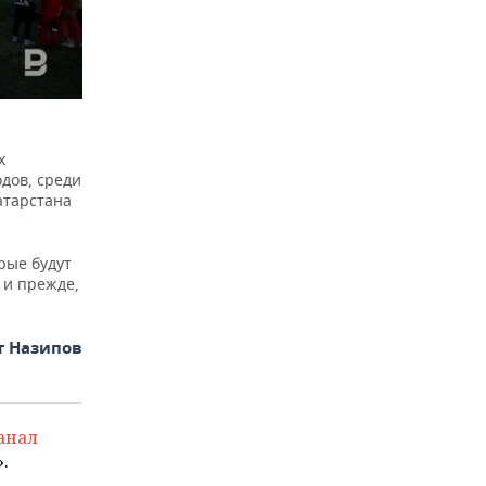
х
одов, среди
атарстана
рые будут
 и прежде,
т Назипов
анал
.