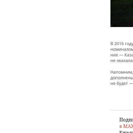
В 2016 год
номиналом 
них — Каза
не оказала
Напомним, 
дополнены 
не будет 
Подп
в MA
Ежед