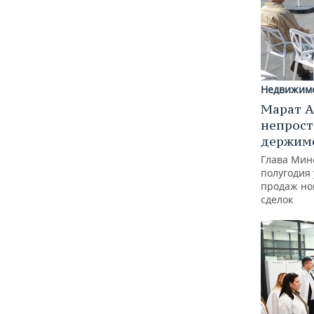
Недвижим
Марат А
непрост
держимс
Глава Минс
полугодия 
продаж но
сделок