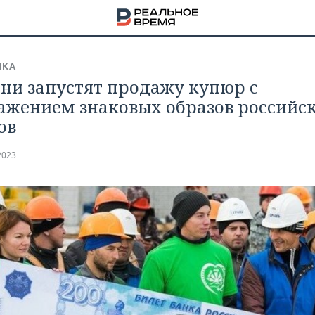
ИКА
ани запустят продажу купюр с
ажением знаковых образов российс
ов
2023
НА