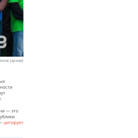
онов (архив)
ных
ьности
нут
.
ни — это
публики
 —
цитирует