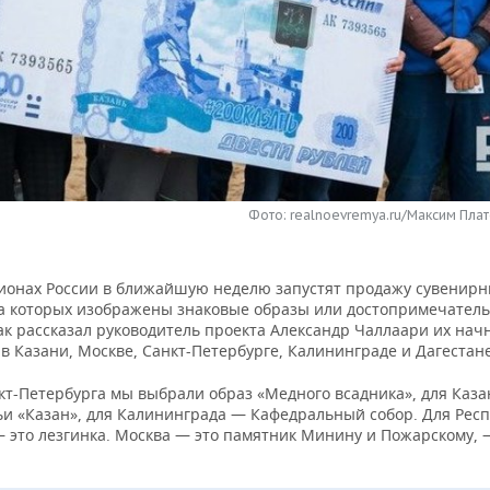
Фото: realnoevremya.ru/Максим Плат
гионах России в ближайшую неделю запустят продажу сувенир
на которых изображены знаковые образы или достопримечател
ак рассказал руководитель проекта Александр Чаллаари их нач
в Казани, Москве, Санкт-Петербурге, Калининграде и Дагестане
кт-Петербурга мы выбрали образ «Медного всадника», для Каза
ьи «Казан», для Калининграда — Кафедральный собор. Для Рес
— это лезгинка. Москва — это памятник Минину и Пожарскому,