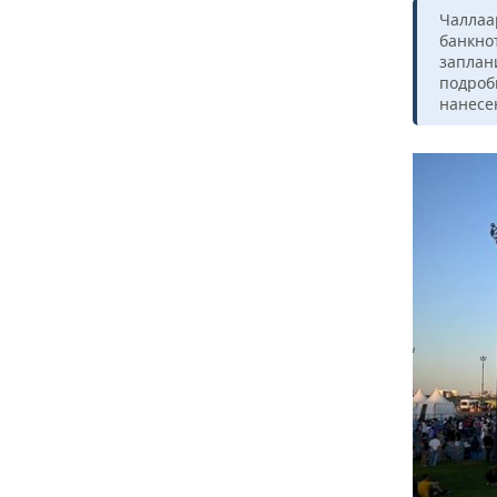
ВОДНЫЕ ВИДЫ СПОРТА
ОБРАЗОВАНИЕ
Чаллаа
банкно
ХОККЕЙ С МЯЧОМ
ПРОИСШЕСТВИЯ
заплан
подроб
нанесе