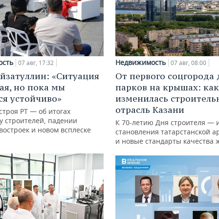
ость
Недвижимость
07 авг, 17:32
07 авг, 08:00
йзатуллин: «Ситуация
От первого соцгорода 
ая, но пока мы
парков на крышах: как
я устойчиво»
изменилась строитель
отрасль Казани
троя РТ — об итогах
у строителей, падении
К 70-летию Дня строителя — 
востроек и новом всплеске
становления татарстанской а
и новые стандарты качества 