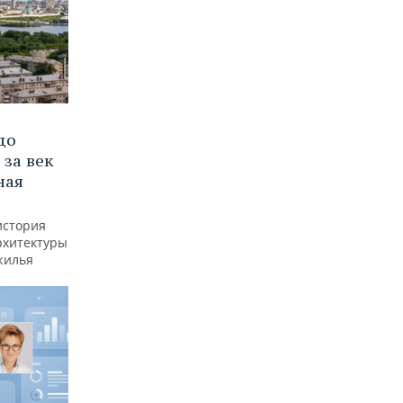
до
 за век
ная
история
рхитектуры
жилья