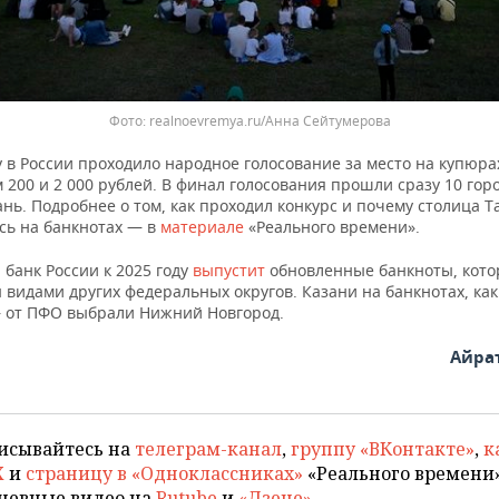
Фото: realnoevremya.ru/Анна Сейтумерова
у в России проходило народное голосование за место на купюра
200 и 2 000 рублей. В финал голосования прошли сразу 10 гор
нь. Подробнее о том, как проходил конкурс и почему столица Т
сь на банкнотах — в
материале
«Реального времени».
банк России к 2025 году
выпустит
обновленные банкноты, кото
видами других федеральных округов. Казани на банкнотах, как
— от ПФО выбрали Нижний Новгород.
Айра
исывайтесь на
телеграм-канал
,
группу «ВКонтакте»
,
к
X
и
страницу в «Одноклассниках»
«Реального времени»
невные видео на
Rutube
и
«Дзене»
.