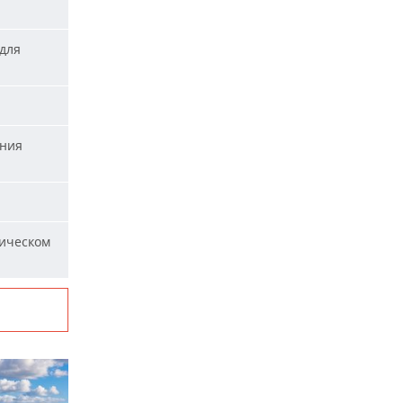
для
ания
ическом