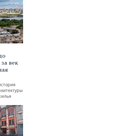
до
 за век
ная
история
рхитектуры
жилья