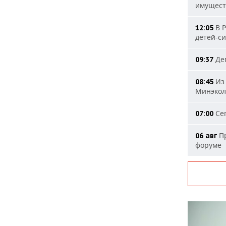
имущест
В Р
12:05
детей-с
Деп
09:37
Из 
08:45
Минэкол
Сег
07:00
Пр
06 авг
форуме