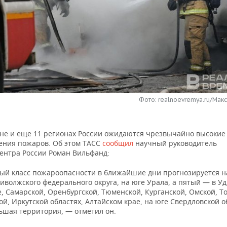
Фото: realnoevremya.ru/Мак
ане и еще 11 регионах России ожидаются чрезвычайно высокие
ения пожаров. Об этом ТАСС
сообщил
научный руководитель
ентра России Роман Вильфанд:
ый класс пожароопасности в ближайшие дни прогнозируется н
иволжского федерального округа, на юге Урала, а пятый — в У
, Самарской, Оренбургской, Тюменской, Курганской, Омской, Т
й, Иркутской областях, Алтайском крае, на юге Свердловской о
ьшая территория, — отметил он.