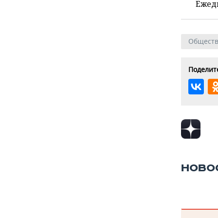
Ежед
Общест
Поделите
НОВО