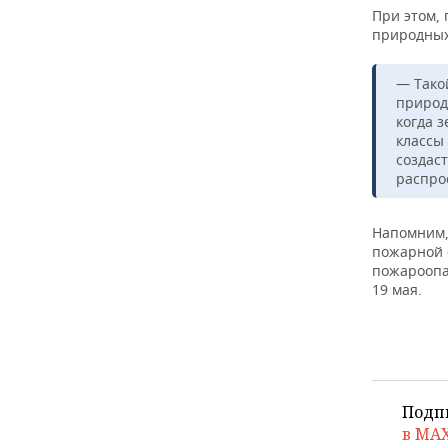
При этом, 
природных
— Тако
природ
когда 
классы
создаст
распро
Напомним,
пожарной о
пожароопас
19 мая.
Подп
в MA