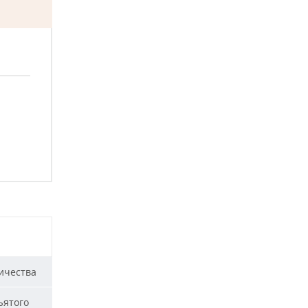
ичества
ъятого