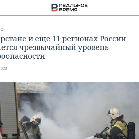
ВО
арстане и еще 11 регионах России
ется чрезвычайный уровень
оопасности
2023
НА