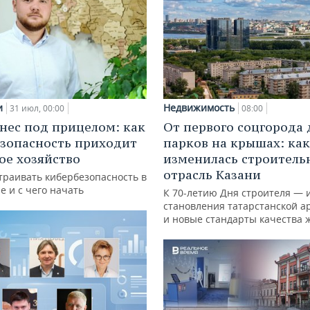
и
Недвижимость
31 июл, 00:00
08:00
нес под прицелом: как
От первого соцгорода 
зопасность приходит
парков на крышах: как
кое хозяйство
изменилась строитель
отрасль Казани
траивать кибербезопасность в
е и с чего начать
К 70-летию Дня строителя — 
становления татарстанской а
и новые стандарты качества 