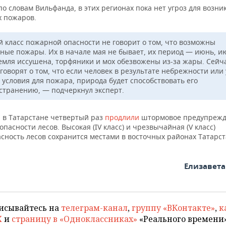
по словам Вильфанда, в этих регионах пока нет угроз для возн
 пожаров.
й класс пожарной опасности не говорит о том, что возможны
ные пожары. Их в начале мая не бывает, их период — июнь, и
земля иссушена, торфяники и мох обезвожены из-за жары. Сейч
 говорят о том, что если человек в результате небрежности или
 условия для пожара, природа будет способствовать его
странению, — подчеркнул эксперт.
 в Татарстане четвертый раз
продлили
штормовое предупрежд
пасности лесов. Высокая (IV класс) и чрезвычайная (V класс)
ность лесов сохранится местами в восточных районах Татарст
Елизавет
исывайтесь на
телеграм-канал
,
группу «ВКонтакте»
,
к
X
и
страницу в «Одноклассниках»
«Реального времени»