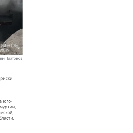
сим Платонов
 риски
а юго-
дмуртии,
омской,
бласти.