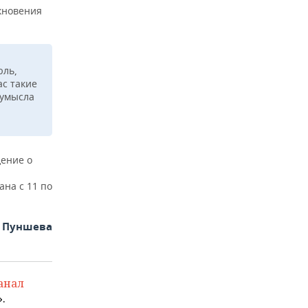
икновения
юль,
ас такие
 умысла
ение о
ана с 11 по
а Пуншева
анал
.