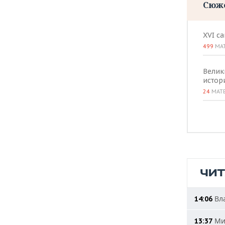
Сюж
XVI с
499
МА
Велик
истор
24
МАТ
ЧИ
Вла
14:06
Мин
13:37