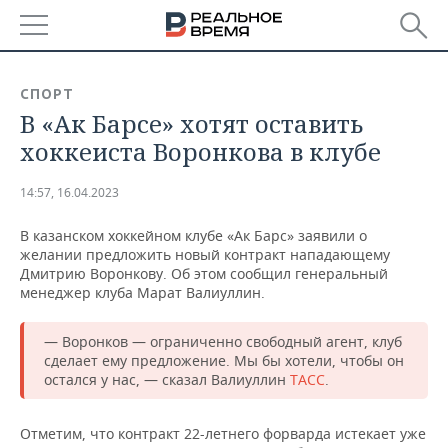
РЕГИОНЫ
СПОРТ
В «Ак Барсе» хотят оставить
БАШКОРТОСТАН
НОВОСТИ
хоккеиста Воронкова в клубе
ТАТАРСТАН
АНАЛИТИКА
14:57, 16.04.2023
УДМУРТИЯ
НОВОСТИ АНАЛИТИКИ
ЭКОНОМИКА
В казанском хоккейном клубе «Ак Барс» заявили о
желании предложить новый контракт нападающему
ДЕКЛАРАЦИИ О ДОХОДАХ
НОВОСТИ ЭКОНОМИКИ
ПРОМЫШЛЕННОСТЬ
Дмитрию Воронкову. Об этом сообщил генеральный
менеджер клуба Марат Валиуллин.
КОРОЛИ ГОСЗАКАЗА ПФО
ФИНАНСЫ
НОВОСТИ
НЕДВИЖИМОСТЬ
ПРОМЫШЛЕННОСТИ
— Воронков — ограниченно свободный агент, клуб
ВУЗЫ ТАТАРСТАНА
БАНКИ
НОВОСТИ НЕДВИЖИМОСТИ
АВТО
сделает ему предложение. Мы бы хотели, чтобы он
АГРОПРОМ
остался у нас, — сказал Валиуллин
ТАСС
.
КОМУ ПРИНАДЛЕЖАТ
БЮДЖЕТ
НОВОСТИ АВТО
БИЗНЕС
ТОРГОВЫЕ ЦЕНТРЫ
МАШИНОСТРОЕНИЕ
ТАТАРСТАНА
Отметим, что контракт 22-летнего форварда истекает уже
ИНВЕСТИЦИИ
НОВОСТИ БИЗНЕСА
ТЕХНОЛОГИИ