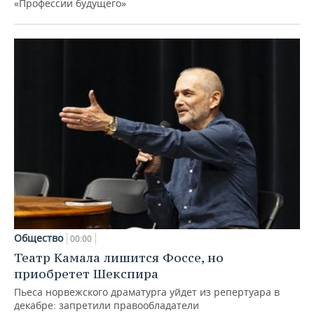
«Профессии будущего»
Общество
00:00
Театр Камала лишится Фоссе, но
приобретет Шекспира
Пьеса норвежского драматурга уйдет из репертуара в
декабре: запретили правообладатели