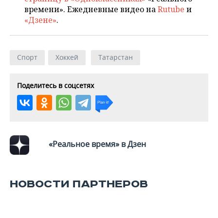
ВОДНЫЕ ВИДЫ СПОРТА
ОБРАЗОВАНИЕ
времени». Ежедневные видео на
Rutube
и
«Дзене»
.
ХОККЕЙ С МЯЧОМ
ПРОИСШЕСТВИЯ
Спорт
Хоккей
Татарстан
Поделитесь в соцсетях
«Реальное время» в Дзен
НОВОСТИ ПАРТНЕРОВ