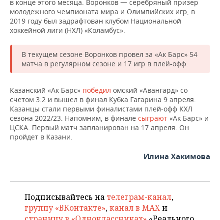
в конце этого месяца. Воронков — серебряный призер
НЕФТЕХИМИЯ
молодежного чемпионата мира и Олимпийских игр, в
РОЗНИЧНАЯ ТОРГОВЛЯ
НОВОСТИ ТЕХНОЛОГИЙ
МЕРОПРИЯТИЯ
2019 году был задрафтован клубом Национальной
НЕФТЬ
хоккейной лиги (НХЛ) «Коламбус».
ТРАНСПОРТ
IT
НОВОСТИ МЕРОПРИЯТИЙ
СПОРТ
ОПК
В текущем сезоне Воронков провел за «Ак Барс» 54
УСЛУГИ
МЕДИА
ВЫЕЗДНАЯ РЕДАКЦИЯ
НОВОСТИ СПОРТА
ОБЩЕСТВО
матча в регулярном сезоне и 17 игр в плей-офф.
ЭНЕРГЕТИКА
ТЕЛЕКОММУНИКАЦИИ
БИЗНЕС-БРАНЧИ
ФУТБОЛ
НОВОСТИ ОБЩЕСТВА
ФОТОГАЛЕРЕЯ
Казанский «Ак Барс»
победил
омский «Авангард» со
счетом 3:2 и вышел в финал Кубка Гагарина 9 апреля.
ONLINE-КОНФЕРЕНЦИИ
ХОККЕЙ
ВЛАСТЬ
СЮЖЕТЫ
Казанцы стали первыми финалистами плей-офф КХЛ
сезона 2022/23. Напомним, в финале
сыграют
«Ак Барс» и
ЦСКА. Первый матч запланирован на 17 апреля. Он
ОТКРЫТАЯ ЛЕКЦИЯ
БАСКЕТБОЛ
ИНФРАСТРУКТУРА
СПРАВОЧНИК
пройдет в Казани.
ВОЛЕЙБОЛ
ИСТОРИЯ
СПИСОК ПЕРСОН
ПОЛНАЯ ВЕРСИЯ
Илина Хакимова
КИБЕРСПОРТ
КУЛЬТУРА
СПИСОК КОМПАНИЙ
Подписывайтесь на
телеграм-канал
,
ФИГУРНОЕ КАТАНИЕ
МЕДИЦИНА
группу «ВКонтакте»
,
канал в MAX
и
страницу в «Одноклассниках»
«Реального