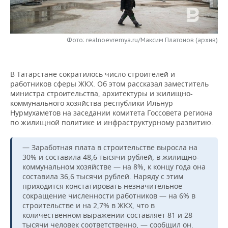
НЕФТЕХИМИЯ
РОЗНИЧНАЯ ТОРГОВЛЯ
НОВОСТИ ТЕХНОЛОГИЙ
МЕРОПРИЯТИЯ
НЕФТЬ
Фото: realnoevremya.ru/Максим Платонов (архив)
ТРАНСПОРТ
IT
НОВОСТИ МЕРОПРИЯТИЙ
СПОРТ
ОПК
УСЛУГИ
МЕДИА
ВЫЕЗДНАЯ РЕДАКЦИЯ
НОВОСТИ СПОРТА
ОБЩЕСТВО
ЭНЕРГЕТИКА
В Татарстане сократилось число строителей и
работников сферы ЖКХ. Об этом рассказал заместитель
ТЕЛЕКОММУНИКАЦИИ
БИЗНЕС-БРАНЧИ
ФУТБОЛ
НОВОСТИ ОБЩЕСТВА
ФОТОГАЛЕРЕЯ
министра строительства, архитектуры и жилищно-
коммунального хозяйства республики Ильнур
ONLINE-КОНФЕРЕНЦИИ
ХОККЕЙ
ВЛАСТЬ
СЮЖЕТЫ
Нурмухаметов на заседании комитета Госсовета региона
по жилищной политике и инфраструктурному развитию.
ОТКРЫТАЯ ЛЕКЦИЯ
БАСКЕТБОЛ
ИНФРАСТРУКТУРА
СПРАВОЧНИК
— Заработная плата в строительстве выросла на
30% и составила 48,6 тысячи рублей, в жилищно-
ВОЛЕЙБОЛ
ИСТОРИЯ
СПИСОК ПЕРСОН
ПОЛНАЯ ВЕРСИЯ
коммунальном хозяйстве — на 8%, к концу года она
составила 36,6 тысячи рублей. Наряду с этим
КИБЕРСПОРТ
КУЛЬТУРА
СПИСОК КОМПАНИЙ
приходится констатировать незначительное
сокращение численности работников — на 6% в
строительстве и на 2,7% в ЖКХ, что в
ФИГУРНОЕ КАТАНИЕ
МЕДИЦИНА
количественном выражении составляет 81 и 28
тысячи человек соответственно, — сообщил он.