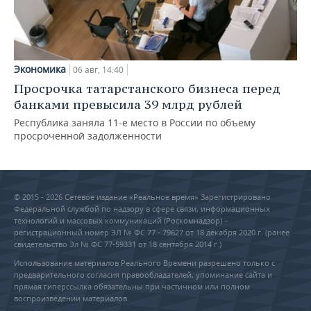
Экономика
06 авг, 14:40
Просрочка татарстанского бизнеса перед
банками превысила 39 млрд рублей
Республика заняла 11-е место в России по объему
просроченной задолженности
© 2015 - 2026 Сетевое издание «Реальное время» Зарегистрировано
Федеральной службой по надзору в сфере связи, информационных
технологий и массовых коммуникаций (Роскомнадзор) –
регистрационный номер ЭЛ № ФС 77 - 79627 от 18 декабря 2020 г. (ранее
свидетельство Эл № ФС 77-59331 от 18 сентября 2014 г.)
Использование материалов Реального Времени разрешено только с
предварительного согласия правообладателей, упоминание сайта и
прямая гиперссылка обязательны при частичном или полном
воспроизведении материалов.