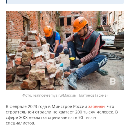
ВОДНЫЕ ВИДЫ СПОРТА
ОБРАЗОВАНИЕ
ХОККЕЙ С МЯЧОМ
ПРОИСШЕСТВИЯ
Фото: realnoevremya.ru/Максим Платонов (архив)
В феврале 2023 года в Минстрое России
заявили
, что
строительной отрасли не хватает 200 тысяч человек. В
сфере ЖКХ нехватка оценивается в 90 тысяч
специалистов.