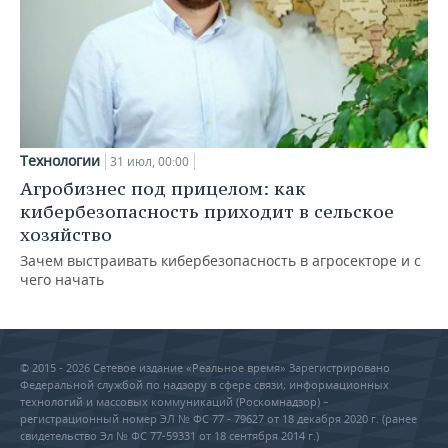
Технологии
31 июл, 00:00
Агробизнес под прицелом: как
кибербезопасность приходит в сельское
хозяйство
Зачем выстраивать кибербезопасность в агросекторе и с
чего начать
© 2015 - 2026 Сетевое издание «Реальное время» Зарегистрировано
Федеральной службой по надзору в сфере связи, информационных
технологий и массовых коммуникаций (Роскомнадзор) –
регистрационный номер ЭЛ № ФС 77 - 79627 от 18 декабря 2020 г. (ранее
свидетельство Эл № ФС 77-59331 от 18 сентября 2014 г.)