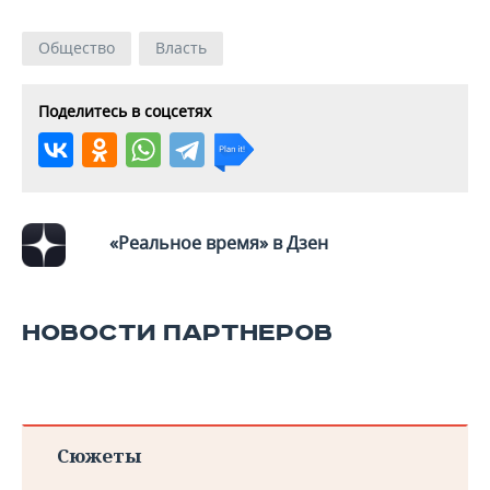
ВОДНЫЕ ВИДЫ СПОРТА
ОБРАЗОВАНИЕ
Общество
Власть
ХОККЕЙ С МЯЧОМ
ПРОИСШЕСТВИЯ
Поделитесь в соцсетях
«Реальное время» в Дзен
НОВОСТИ ПАРТНЕРОВ
Сюжеты