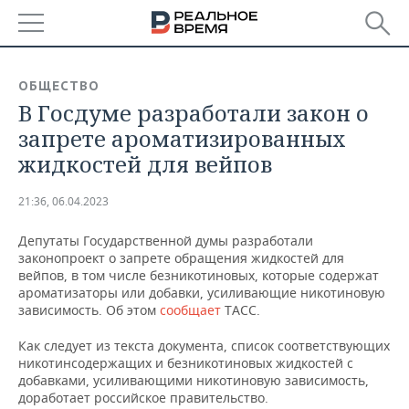
РЕГИОНЫ
ОБЩЕСТВО
В Госдуме разработали закон о
БАШКОРТОСТАН
НОВОСТИ
запрете ароматизированных
ТАТАРСТАН
АНАЛИТИКА
жидкостей для вейпов
УДМУРТИЯ
НОВОСТИ АНАЛИТИКИ
ЭКОНОМИКА
21:36, 06.04.2023
ДЕКЛАРАЦИИ О ДОХОДАХ
НОВОСТИ ЭКОНОМИКИ
ПРОМЫШЛЕННОСТЬ
Депутаты Государственной думы разработали
законопроект о запрете обращения жидкостей для
КОРОЛИ ГОСЗАКАЗА ПФО
ФИНАНСЫ
НОВОСТИ
НЕДВИЖИМОСТЬ
вейпов, в том числе безникотиновых, которые содержат
ПРОМЫШЛЕННОСТИ
ароматизаторы или добавки, усиливающие никотиновую
зависимость. Об этом
сообщает
ТАСС.
ВУЗЫ ТАТАРСТАНА
БАНКИ
НОВОСТИ НЕДВИЖИМОСТИ
АВТО
АГРОПРОМ
Как следует из текста документа, список соответствующих
КОМУ ПРИНАДЛЕЖАТ
БЮДЖЕТ
НОВОСТИ АВТО
БИЗНЕС
никотинсодержащих и безникотиновых жидкостей с
ТОРГОВЫЕ ЦЕНТРЫ
МАШИНОСТРОЕНИЕ
добавками, усиливающими никотиновую зависимость,
ТАТАРСТАНА
доработает российское правительство.
ИНВЕСТИЦИИ
НОВОСТИ БИЗНЕСА
ТЕХНОЛОГИИ