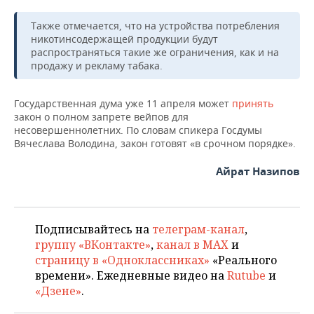
НЕФТЕХИМИЯ
РОЗНИЧНАЯ ТОРГОВЛЯ
НОВОСТИ ТЕХНОЛОГИЙ
Также отмечается, что на устройства потребления
МЕРОПРИЯТИЯ
НЕФТЬ
никотинсодержащей продукции будут
распространяться такие же ограничения, как и на
ТРАНСПОРТ
IT
НОВОСТИ МЕРОПРИЯТИЙ
СПОРТ
продажу и рекламу табака.
ОПК
УСЛУГИ
МЕДИА
ВЫЕЗДНАЯ РЕДАКЦИЯ
НОВОСТИ СПОРТА
ОБЩЕСТВО
ЭНЕРГЕТИКА
Государственная дума уже 11 апреля может
принять
закон о полном запрете вейпов для
ТЕЛЕКОММУНИКАЦИИ
БИЗНЕС-БРАНЧИ
ФУТБОЛ
НОВОСТИ ОБЩЕСТВА
ФОТОГАЛЕРЕЯ
несовершеннолетних. По словам спикера Госдумы
Вячеслава Володина, закон готовят «в срочном порядке».
ONLINE-КОНФЕРЕНЦИИ
ХОККЕЙ
ВЛАСТЬ
СЮЖЕТЫ
Айрат Назипов
ОТКРЫТАЯ ЛЕКЦИЯ
БАСКЕТБОЛ
ИНФРАСТРУКТУРА
СПРАВОЧНИК
ВОЛЕЙБОЛ
ИСТОРИЯ
СПИСОК ПЕРСОН
ПОЛНАЯ ВЕРСИЯ
Подписывайтесь на
телеграм-канал
,
группу «ВКонтакте»
,
канал в MAX
и
КИБЕРСПОРТ
КУЛЬТУРА
СПИСОК КОМПАНИЙ
страницу в «Одноклассниках»
«Реального
времени». Ежедневные видео на
Rutube
и
ФИГУРНОЕ КАТАНИЕ
МЕДИЦИНА
«Дзене»
.